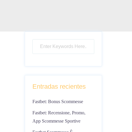
Entradas recientes
Fastbet: Bonus Scommesse
Fastbet: Recensione, Promo,
App Scommesse Sportive