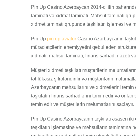
Pin Up Casino Azərbaycan 2014-ci ilin baharında tə
təminatı və xidmət təminatı. Məhsul təminatı qru
xidmət təminatı qrupunda təşkilatın işləməsi və məh
Pin Up
pin up aviator
Casino Azərbaycanın təşkila
müraciətçilərin əhəmiyyətini qəbul edən struktura i
xidməti, məhsul təminatı, finans sərhəd, qəzeti və
Müştəri xidməti təşkilatı müştərilərin məlumatlar
təhlükəsiz şifrələndirilir və müştərilərin məlumat
Azərbaycanın məhsullarını və xidmətlərini təmin e
təşkilatın finans sərhədlərini təmin edir və onları 
təmin edir və müştərilərin məlumatlarını saxlayır.
Pin Up Casino Azərbaycanın təşkilatı əsasen iki q
təşkilatın işləməsinə və məhsulların təminatına ne
məhsulları və xidmətləri təmin etmək üçün necə təşk