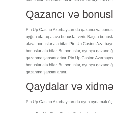
Qazancı və bonusl
Pin Up Casino Azərbaycan-da qazancı və bonusla
uyğun olaraq əlavə bonuslar verir. Başqa bonusla
əlavə bonuslar ala bilər. Pin Up Casino Azərbay
bonuslar ala bilər. Bu bonuslar, oyunçu qazandığ
qazanma şansını artırır. Pin Up Casino Azərbayc
bonuslar ala bilər. Bu bonuslar, oyunçu qazandığ
qazanma şansını artırır.
Qaydalar və xidmə
Pin Up Casino Azərbaycan-da oyun oynamak üçün 