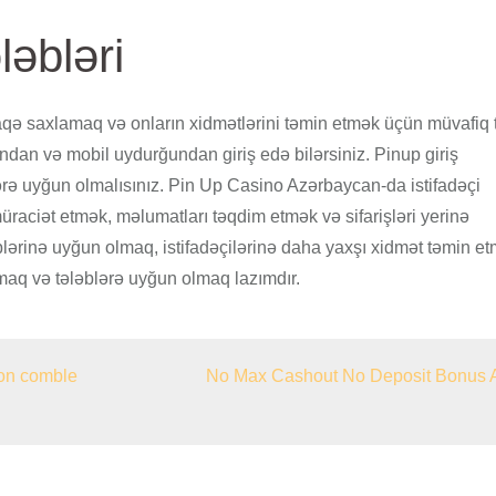
ləbləri
aqə saxlamaq və onların xidmətlərini təmin etmək üçün müvafiq 
dan və mobil uydurğundan giriş edə bilərsiniz. Pinup giriş
lərə uyğun olmalısınız. Pin Up Casino Azərbaycan-da istifadəçi
aciət etmək, məlumatları təqdim etmək və sifarişləri yerinə
əblərinə uyğun olmaq, istifadəçilərinə daha yaxşı xidmət təmin e
aq və tələblərə uyğun olmaq lazımdır.
son comble
No Max Cashout No Deposit Bonus 