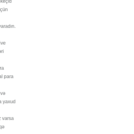
 keçid
üçün
aradın.
ive
ri
ra
l para
 və
a yaxud
z varsa
aqə