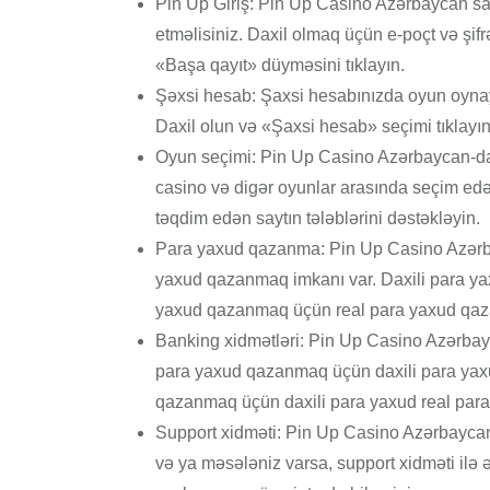
Pin Up Giriş: Pin Up Casino Azərbaycan say
etməlisiniz. Daxil olmaq üçün e-poçt və şif
«Başa qayıt» düyməsini tıklayın.
Şəxsi hesab: Şaxsi hesabınızda oyun oyna
Daxil olun və «Şaxsi hesab» seçimi tıklayın.
Oyun seçimi: Pin Up Casino Azərbaycan-da bi
casino və digər oyunlar arasında seçim edə 
təqdim edən saytın tələblərini dəstəkləyin.
Para yaxud qazanma: Pin Up Casino Azərb
yaxud qazanmaq imkanı var. Daxili para y
yaxud qazanmaq üçün real para yaxud qaza
Banking xidmətləri: Pin Up Casino Azərbay
para yaxud qazanmaq üçün daxili para yaxu
qazanmaq üçün daxili para yaxud real para
Support xidməti: Pin Up Casino Azərbaycan-
və ya məsələniz varsa, support xidməti ilə 