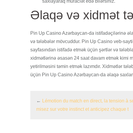
saxlayaraq müraciət edə bilərsiniz.
Əlaqə və xidmət tə
Pin Up Casino Azərbaycan-da istifadəçilərinə əl
və tələbələr mövcuddur. Pin Up Casino veb-saytin
sayfasından istifadə etmək üçün şərtlər və tələb
xidmətlərinə əsasən 24 saat davam etmək kimi mür
yetirilməsini təmin etmək lazımdır. Xidmətlər təl
üçün Pin Up Casino Azərbaycan-da əlaqə saxlam
←
Lémotion du match en direct, la tension à 
misez sur votre instinct et anticipez chaque t