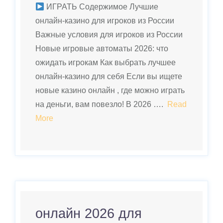
ИГРАТЬ Содержимое Лучшие
онлайн-казино для игроков из России
Важные условия для игроков из России
Новые игровые автоматы 2026: что
ожидать игрокам Как выбрать лучшее
онлайн-казино для себя Если вы ищете
новые казино онлайн , где можно играть
на деньги, вам повезло! В 2026 ….
Read
More
онлайн 2026 для