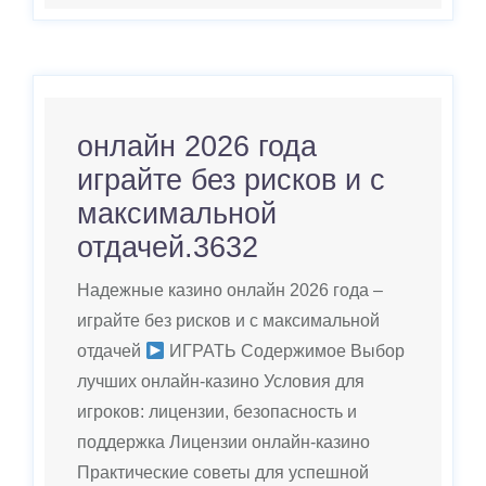
онлайн 2026 года
играйте без рисков и с
максимальной
отдачей.3632
Надежные казино онлайн 2026 года –
играйте без рисков и с максимальной
отдачей
ИГРАТЬ Содержимое Выбор
лучших онлайн-казино Условия для
игроков: лицензии, безопасность и
поддержка Лицензии онлайн-казино
Практические советы для успешной