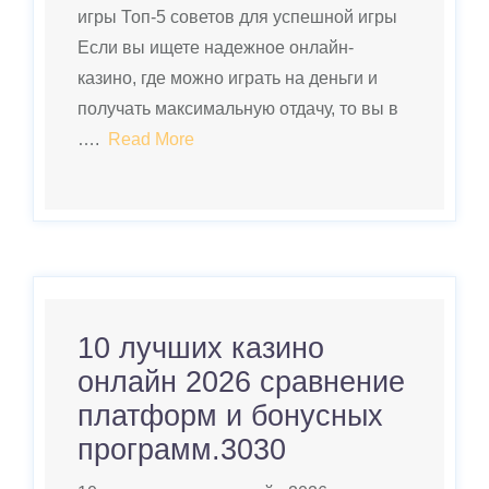
игры Топ-5 советов для успешной игры
Если вы ищете надежное онлайн-
казино, где можно играть на деньги и
получать максимальную отдачу, то вы в
….
Read More
10 лучших казино
онлайн 2026 сравнение
платформ и бонусных
программ.3030