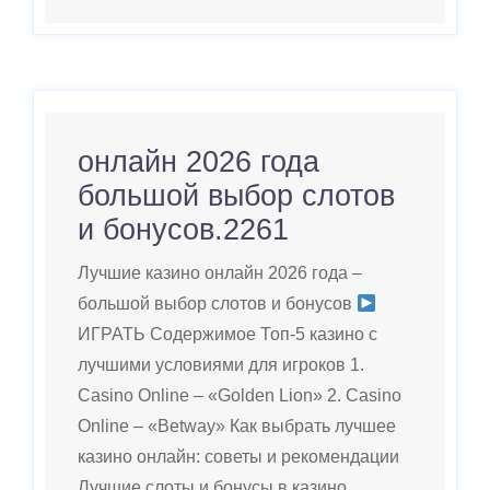
онлайн 2026 года
большой выбор слотов
и бонусов.2261
Лучшие казино онлайн 2026 года –
большой выбор слотов и бонусов
ИГРАТЬ Содержимое Топ-5 казино с
лучшими условиями для игроков 1.
Casino Online – «Golden Lion» 2. Casino
Online – «Betway» Как выбрать лучшее
казино онлайн: советы и рекомендации
Лучшие слоты и бонусы в казино