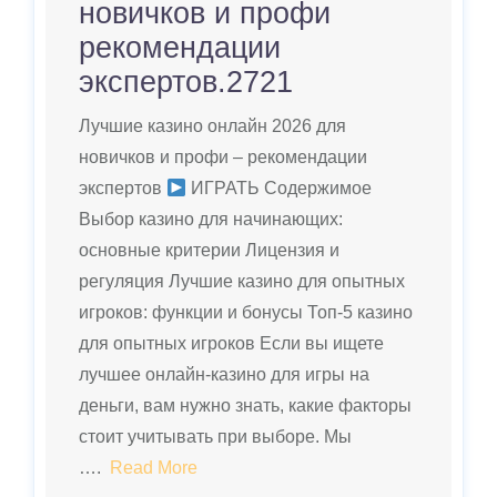
новичков и профи
рекомендации
экспертов.2721
Лучшие казино онлайн 2026 для
новичков и профи – рекомендации
экспертов
ИГРАТЬ Содержимое
Выбор казино для начинающих:
основные критерии Лицензия и
регуляция Лучшие казино для опытных
игроков: функции и бонусы Топ-5 казино
для опытных игроков Если вы ищете
лучшее онлайн-казино для игры на
деньги, вам нужно знать, какие факторы
стоит учитывать при выборе. Мы
….
Read More