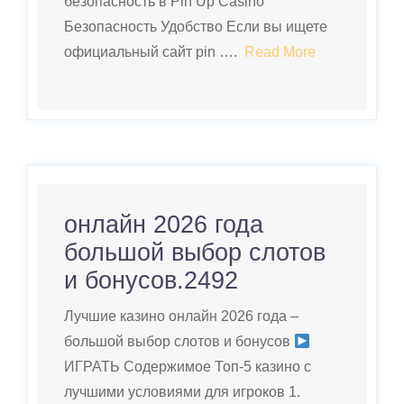
безопасность в Pin Up Casino
Безопасность Удобство Если вы ищете
официальный сайт pin ….
Read More
онлайн 2026 года
большой выбор слотов
и бонусов.2492
Лучшие казино онлайн 2026 года –
большой выбор слотов и бонусов
ИГРАТЬ Содержимое Топ-5 казино с
лучшими условиями для игроков 1.