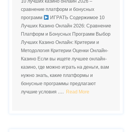
10 лучших казино онлайн 2026 –
сравнение платформ и бонусных
программ
ИГРАТЬ Содержимое 10
Лучших Казино Онлайн 2026: Сравнение
Платформ и Бонусных Программ Выбор
Лучших Казино Онлайн: Критерии и
Методология Критерии Оценки Онлайн-
Казино Если вы ищете лучшее онлайн-
казино, где можно играть на деньги, вам
нужно знать, какие платформы и
бонусные программы предлагают
лучшие условия ….
Read More