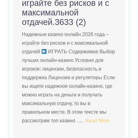
играйте без рисков и с
максимальной
отдачей.3633 (2)
Надежные казино онлайн 2026 года –
играйте без рисков и с максимальной
отдачей
ИГРАТЬ Содержимое Выбор
лучших онлайн-казино Условия для
игроков: лицензии, безопасность и
поддержка Лицензии и регуляторы Если
вы ищете надежное онлайн-казино, где
можно играть на деньги и получать
максимальную отдачу, то вы в
правильном месте. В этом тексте мы
рассмотрим топ казино ….
Read More