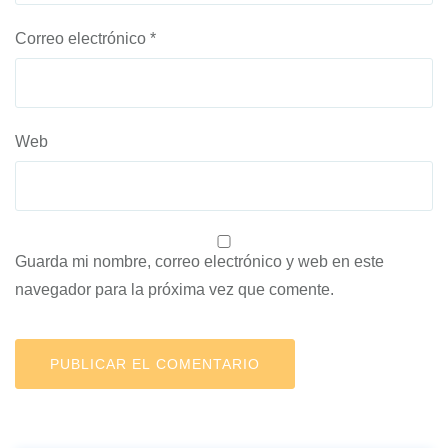
Correo electrónico
*
Web
Guarda mi nombre, correo electrónico y web en este
navegador para la próxima vez que comente.