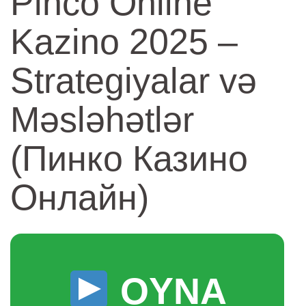
Pinco Online
Kazino 2025 –
Strategiyalar və
Məsləhətlər
(Пинко Казино
Онлайн)
OYNA