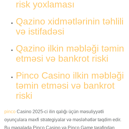
risk yoxlaması
Qazino xidmətlərinin təhlili
və istifadəsi
Qazino ilkin məbləği təmin
etməsi və bankrot riski
Pinco Casino ilkin məbləği
təmin etməsi və bankrot
riski
pinco
Casino 2025-ci ilin qalığı üçün məsuliyyətli
oyunçulara məxfi strategiyalar və məsləhətlər təqdim edir.
Bu məqalədə Pinco Casino və Pinco Game tərəfindən