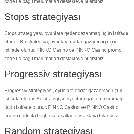
code ilə bağlı məlumatları dəstəkləyə bilərsiniz.
Stops strategiyası
Stops strategiyası, oyunlara qədər qazanmaq üçün istifadə
olunur. Bu strategiya, oyunlara qədər qazanmaq üçün
istifadə olunur. PİNKO Casino və PİNKO Casino promo
code ilə bağlı məlumatları dəstəkləyə bilərsiniz.
Progressiv strategiyası
Progressiv strategiyası, oyunlara qədər qazanmaq üçün
istifadə olunur. Bu strategiya, oyunlara qədər qazanmaq
üçün istifadə olunur. PİNKO Casino və PİNKO Casino
promo code ilə bağlı məlumatları dəstəkləyə bilərsiniz.
Random strategiyası