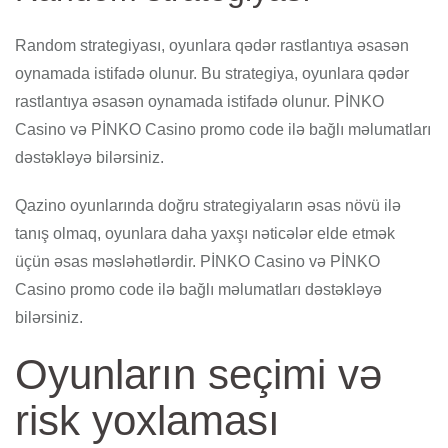
Random strategiyası, oyunlara qədər rastlantıya əsasən
oynamada istifadə olunur. Bu strategiya, oyunlara qədər
rastlantıya əsasən oynamada istifadə olunur. PİNKO
Casino və PİNKO Casino promo code ilə bağlı məlumatları
dəstəkləyə bilərsiniz.
Qazino oyunlarında doğru strategiyaların əsas növü ilə
tanış olmaq, oyunlara daha yaxşı nəticələr elde etmək
üçün əsas məsləhətlərdir. PİNKO Casino və PİNKO
Casino promo code ilə bağlı məlumatları dəstəkləyə
bilərsiniz.
Oyunların seçimi və
risk yoxlaması