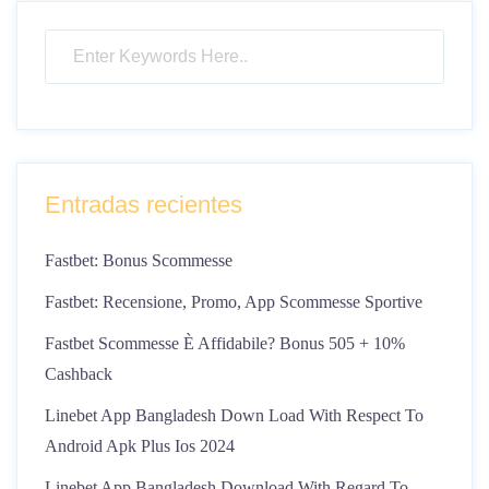
Entradas recientes
Fastbet: Bonus Scommesse
Fastbet: Recensione, Promo, App Scommesse Sportive
Fastbet Scommesse È Affidabile? Bonus 505 + 10%
Cashback
Linebet App Bangladesh Down Load With Respect To
Android Apk Plus Ios 2024
Linebet App Bangladesh Download With Regard To