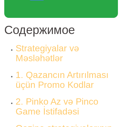
Содержимое
Strategiyalar və
Məsləhətlər
1. Qazancın Artırılması
üçün Promo Kodlar
2. Pinko Az və Pinco
Game İstifadəsi