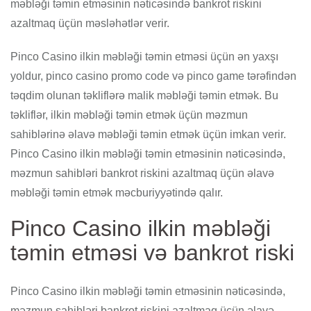
məbləği təmin etməsinin nəticəsində bankrot riskini
azaltmaq üçün məsləhətlər verir.
Pinco Casino ilkin məbləği təmin etməsi üçün ən yaxşı
yoldur, pinco casino promo code və pinco game tərəfindən
təqdim olunan təkliflərə malik məbləği təmin etmək. Bu
təkliflər, ilkin məbləği təmin etmək üçün məzmun
sahiblərinə əlavə məbləği təmin etmək üçün imkan verir.
Pinco Casino ilkin məbləği təmin etməsinin nəticəsində,
məzmun sahibləri bankrot riskini azaltmaq üçün əlavə
məbləği təmin etmək məcburiyyətində qalır.
Pinco Casino ilkin məbləği
təmin etməsi və bankrot riski
Pinco Casino ilkin məbləği təmin etməsinin nəticəsində,
məzmun sahibləri bankrot riskini azaltmaq üçün əlavə