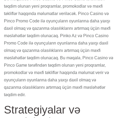
təqdim olunan yeni proqramlar, promokodlar və məxfi
təkliflər haqqında məlumatlar veriləcək. Pinco Casino və
Pinco Promo Code ilə oyunçuların oyunlarına daha yaxşı
daxil olmaq və qazanma olasılıklarını artırmaq üçün məxfi
məsləhətlər təqdim olunacaq. Pinko Az və Pinco Casino
Promo Code ilə oyunçuların oyunlarına daha yaxşı daxil
olmaq və qazanma olasılıklarını artırmaq üçün məxfi
məsləhətlər təqdim olunacaq. Bu məqalə, Pinco Casino və
Pinco Game tərəfindən təqdim olunan yeni proqramlar,
promokodlar və məxfi təkliflər haqqında məlumat verir və
oyunçuların oyunlarına daha yaxşı daxil olmaq və
qazanma olasılıklarını artırmaq üçün məxfi məsləhətlər
təqdim edir.
Strategiyalar və