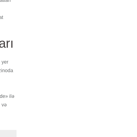
tları
at
arı
 yer
zinoda
de» ilə
 və