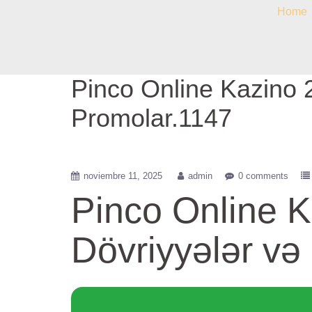
Home
Pinco Online Kazino 2
Promolar.1147
noviembre 11, 2025
admin
0 comments
Pinco Online K
Dövriyyələr və