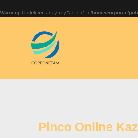
Warning
: Undefined array key "action" in
/home/corporac/publ
Pinco Online Kaz