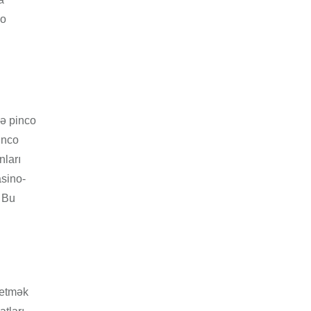
co
və pinco
inco
nları
asino-
. Bu
 etmək