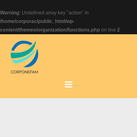
Warning
: Undefined array key "action" in
/home/corporac/public_html/wp-
content/themes/organization/functions.php
on line
2