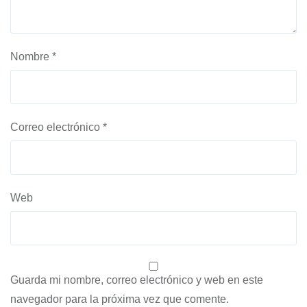
Nombre
*
Correo electrónico
*
Web
Guarda mi nombre, correo electrónico y web en este
navegador para la próxima vez que comente.