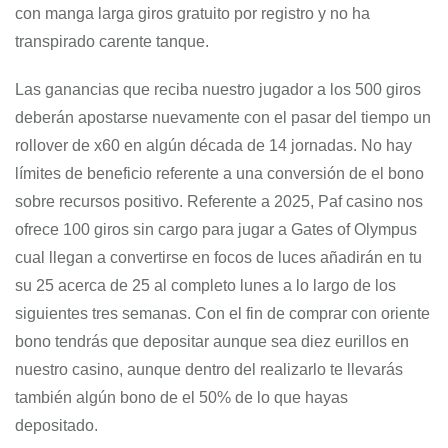
con manga larga giros gratuito por registro y no ha
transpirado carente tanque.
Las ganancias que reciba nuestro jugador a los 500 giros
deberán apostarse nuevamente con el pasar del tiempo un
rollover de x60 en algún década de 14 jornadas. No hay
límites de beneficio referente a una conversión de el bono
sobre recursos positivo. Referente a 2025, Paf casino nos
ofrece 100 giros sin cargo para jugar a Gates of Olympus
cual llegan a convertirse en focos de luces añadirán en tu
su 25 acerca de 25 al completo lunes a lo largo de los
siguientes tres semanas. Con el fin de comprar con oriente
bono tendrás que depositar aunque sea diez eurillos en
nuestro casino, aunque dentro del realizarlo te llevarás
también algún bono de el 50% de lo que hayas
depositado.