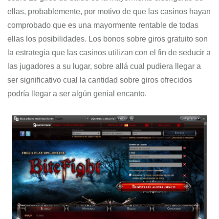
ellas, probablemente, por motivo de que las casinos hayan
comprobado que es una mayormente rentable de todas
ellas los posibilidades. Los bonos sobre giros gratuito son
la estrategia que las casinos utilizan con el fin de seducir a
las jugadores a su lugar, sobre allá cual pudiera llegar a
ser significativo cual la cantidad sobre giros ofrecidos
podrí­a llegar a ser algún genial encanto.