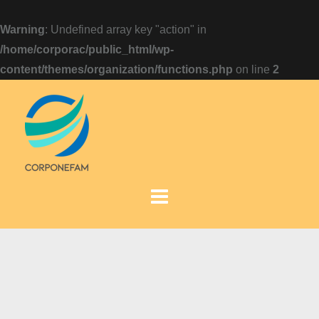
Warning
: Undefined array key "action" in
/home/corporac/public_html/wp-
content/themes/organization/functions.php
on line
2