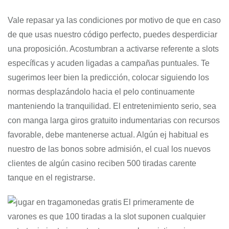
Vale repasar ya las condiciones por motivo de que en caso
de que usas nuestro código perfecto, puedes desperdiciar
una proposición. Acostumbran a activarse referente a slots
específicas y acuden ligadas a campañas puntuales. Te
sugerimos leer bien la predicción, colocar siguiendo los
normas desplazándolo hacia el pelo continuamente
manteniendo la tranquilidad. El entretenimiento serio, sea
con manga larga giros gratuito indumentarias con recursos
favorable, debe mantenerse actual. Algún ej habitual es
nuestro de las bonos sobre admisión, el cual los nuevos
clientes de algún casino reciben 500 tiradas carente
tanque en el registrarse.
El primeramente de
varones es que 100 tiradas a la slot suponen cualquier