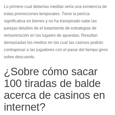
Lo primero cual deberías meditar serí­a una existencia de
estas promociones temporales. Tiene la pericia
significativa en bienes y no ha transpirado sabe las
parejas detalles de el tratamiento de estrategias de
remuneración en las lugares de apuestas. Resultan
demasiadas los medios en los cual las casinos podrán
contrapesar a las jugadores con el pasar del tiempo giros
sobre descuento.
¿Sobre cómo sacar
100 tiradas de balde
acerca de casinos en
internet?