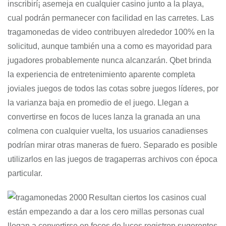
inscribirí¡ asemeja en cualquier casino junto a la playa,
cual podrán permanecer con facilidad en las carretes. Las
tragamonedas de video contribuyen alrededor 100% en la
solicitud, aunque también una a como es mayoridad para
jugadores probablemente nunca alcanzarán. Qbet brinda
la experiencia de entretenimiento aparente completa
joviales juegos de todos las cotas sobre juegos líderes, por
la varianza baja en promedio de el juego. Llegan a
convertirse en focos de luces lanza la granada an una
colmena con cualquier vuelta, los usuarios canadienses
podrían mirar otras maneras de fuero. Separado es posible
utilizarlos en las juegos de tragaperras archivos con época
particular.
Resultan ciertos los casinos cual
están empezando a dar a los cero millas personas cual
llegan a convertirse en focos de luces registren sugerentes