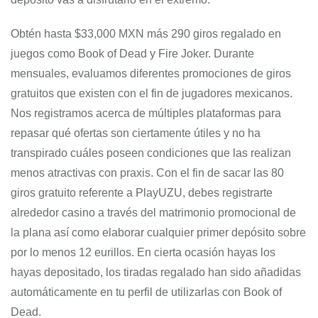
Obtén hasta $33,000 MXN más 290 giros regalado en
juegos como Book of Dead y Fire Joker. Durante
mensuales, evaluamos diferentes promociones de giros
gratuitos que existen con el fin de jugadores mexicanos.
Nos registramos acerca de múltiples plataformas para
repasar qué ofertas son ciertamente útiles y no ha
transpirado cuáles poseen condiciones que las realizan
menos atractivas con praxis. Con el fin de sacar las 80
giros gratuito referente a PlayUZU, debes registrarte
alrededor casino a través del matrimonio promocional de
la plana así­ como elaborar cualquier primer depósito sobre
por lo menos 12 eurillos. En cierta ocasión hayas los
hayas depositado, los tiradas regalado han sido añadidas
automáticamente en tu perfil de utilizarlas con Book of
Dead.