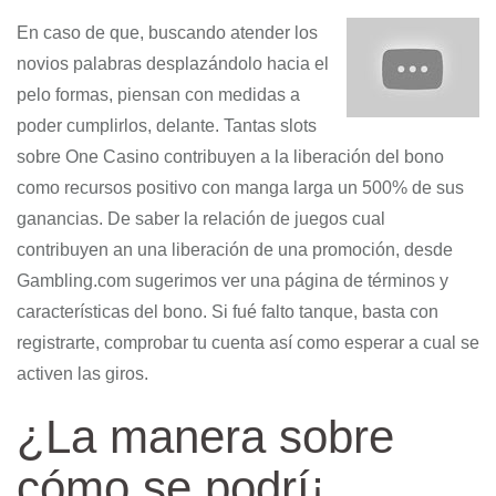
En caso de que, buscando atender los
novios palabras desplazándolo hacia el
pelo formas, piensan con medidas a
poder cumplirlos, delante. Tantas slots
sobre One Casino contribuyen a la liberación del bono
como recursos positivo con manga larga un 500% de sus
ganancias. De saber la relación de juegos cual
contribuyen an una liberación de una promoción, desde
Gambling.com sugerimos ver una página de términos y
características del bono. Si fué falto tanque, basta con
registrarte, comprobar tu cuenta así­ como esperar a cual se
activen las giros.
¿La manera sobre
cómo se podrí¡