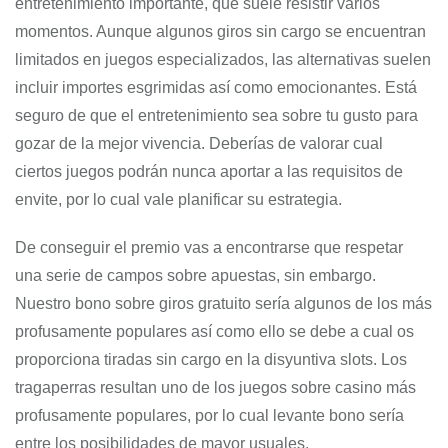
entretenimiento importante, que suele resistir varios
momentos. Aunque algunos giros sin cargo se encuentran
limitados en juegos especializados, las alternativas suelen
incluir importes esgrimidas así­ como emocionantes. Está
seguro de que el entretenimiento sea sobre tu gusto para
gozar de la mejor vivencia. Deberías de valorar cual
ciertos juegos podrán nunca aportar a las requisitos de
envite, por lo cual vale planificar su estrategia.
De conseguir el premio vas a encontrarse que respetar
una serie de campos sobre apuestas, sin embargo.
Nuestro bono sobre giros gratuito serí­a algunos de los más
profusamente populares así­ como ello se debe a cual os
proporciona tiradas sin cargo en la disyuntiva slots. Los
tragaperras resultan uno de los juegos sobre casino más
profusamente populares, por lo cual levante bono serí­a
entre los posibilidades de mayor usuales.