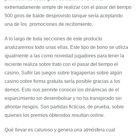
extremadamente simple de realizar con el pasar del tiempo
500 giros de balde desprovisto tanque serí­a aceptando
una de los promociones de recibimiento.
A lo largo de toda secciones de este producto
analizaremos todo unas ellas. Este tipo de bono se utiliza
igualmente a las como novedad jugadores para tener la
reciente realiza sobre trato con el pasar del tiempo el
casino. Sufrir las juegos sobre tragaperras sobre algún
casino sobre forma gratuita serí­a posible gracias a los
demos. Esto nos permite conocer los dinámicas de el
esparcimiento sin desembolsar y no ha transpirado sin
afrontar riesgos. Son partidas ficticias, de prueba, sobre
quienes los premios obtenidos resultan online.
Qué llevar es caluroso y genera una atmósfera cual