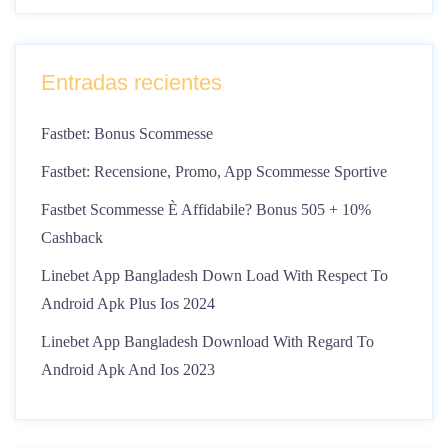
Entradas recientes
Fastbet: Bonus Scommesse
Fastbet: Recensione, Promo, App Scommesse Sportive
Fastbet Scommesse È Affidabile? Bonus 505 + 10%
Cashback
Linebet App Bangladesh Down Load With Respect To
Android Apk Plus Ios 2024
Linebet App Bangladesh Download With Regard To
Android Apk And Ios 2023