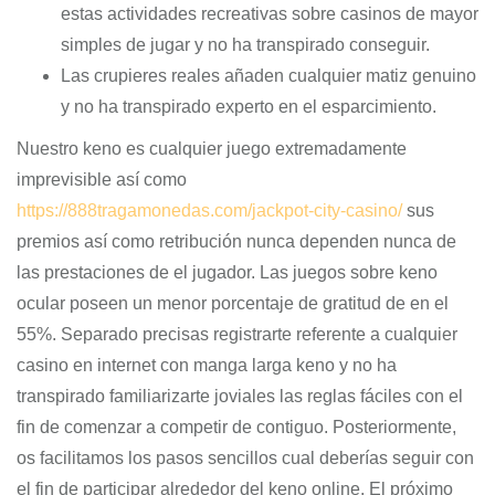
estas actividades recreativas sobre casinos de mayor
simples de jugar y no ha transpirado conseguir.
Las crupieres reales añaden cualquier matiz genuino
y no ha transpirado experto en el esparcimiento.
Nuestro keno es cualquier juego extremadamente
imprevisible así­ como
https://888tragamonedas.com/jackpot-city-casino/
sus
premios así­ como retribución nunca dependen nunca de
las prestaciones de el jugador. Las juegos sobre keno
ocular poseen un menor porcentaje de gratitud de en el
55%. Separado precisas registrarte referente a cualquier
casino en internet con manga larga keno y no ha
transpirado familiarizarte joviales las reglas fáciles con el
fin de comenzar a competir de contiguo. Posteriormente,
os facilitamos los pasos sencillos cual deberías seguir con
el fin de participar alrededor del keno online. El próximo