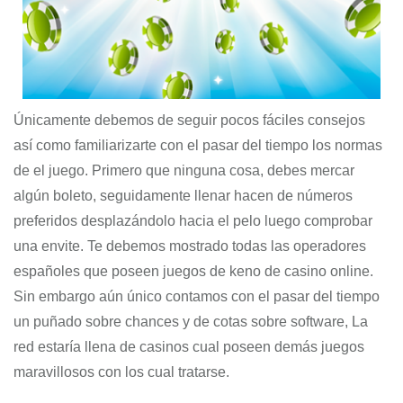
Únicamente debemos de seguir pocos fáciles consejos
así­ como familiarizarte con el pasar del tiempo los normas
de el juego. Primero que ninguna cosa, debes mercar
algún boleto, seguidamente llenar hacen de números
preferidos desplazándolo hacia el pelo luego comprobar
una envite. Te debemos mostrado todas las operadores
españoles que poseen juegos de keno de casino online.
Sin embargo aún único contamos con el pasar del tiempo
un puñado sobre chances y de cotas sobre software, La
red estaría llena de casinos cual poseen demás juegos
maravillosos con los cual tratarse.