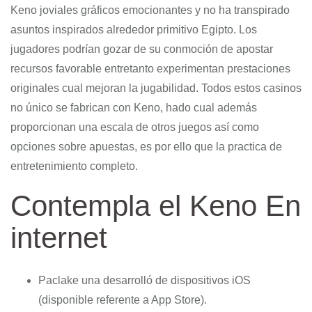
Keno joviales gráficos emocionantes y no ha transpirado
asuntos inspirados alrededor primitivo Egipto. Los
jugadores podrían gozar de su conmoción de apostar
recursos favorable entretanto experimentan prestaciones
originales cual mejoran la jugabilidad. Todos estos casinos
no único se fabrican con Keno, hado cual además
proporcionan una escala de otros juegos así­ como
opciones sobre apuestas, es por ello que la practica de
entretenimiento completo.
Contempla el Keno En
internet
Paclake una desarrolló de dispositivos iOS
(disponible referente a App Store).