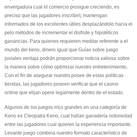
envergadura cual el comercio prosigue creciendo, es
preciso que las jugadores inscribirí¡ mantengan
informados de los excelentes útiles desplazándolo hacia el
pelo métodos de incrementar el disfrute y hipotéticos
ganancias. Para quienes requieren meditar referente a el
mundo del keno, dinero igual que Guías sobre juego
joviales ventaja podrán proporcionar noticia valiosa sobre
la manera sobre cómo optimizar nuestro entretenimiento.
Con el fin de asegurar nuestro posee de estas políticas
tiendas, las jugadores poseen verificar que el casino
online que elijan opere legalmente dentro de el estado.
Algunos de los juegos mí¡s grandes en una categoría de
Keno es Cleopatra Keno, cual hallan ganadería notoriedad
entre las jugadores cual quieren la experiencia importante.
Levante juego combina nuestro formato característico de