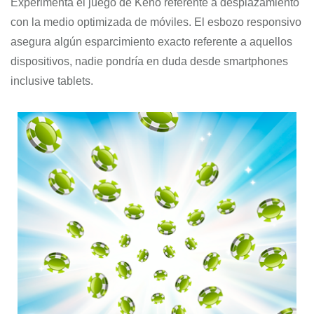
Experimenta el juego de Keno referente a desplazamiento
con la medio optimizada de móviles. El esbozo responsivo
asegura algún esparcimiento exacto referente a aquellos
dispositivos, nadie pondrí­a en duda desde smartphones
inclusive tablets.