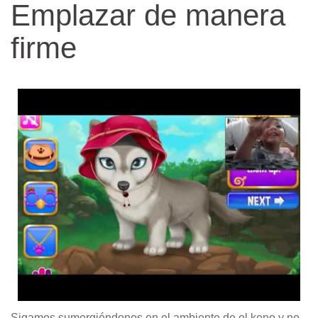
Emplazar de manera
firme
Sigamos sumergiéndonos en el ambiente de el keno y no