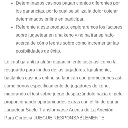
Determinados casinos pagan cientos diferentes por
los ganancias, por lo cual se utiliza la dolor cotejar
determinados online en participar.
Referente a este producto, exploraremos los factores
sobre juguetear en una keno y no ha transpirado
acerca de cómo leerás sobre como incrementar las
posibilidades de éxito.
Lo cual garantiza algún esparcimiento justo así­ como la
resguardo para fondos de las jugadores. Igualmente,
bastantes casinos online se fabrican con promociones así­
como bonos específicamente de jugadores de keno,
mejorando el test sobre juego desplazándolo hacia el pelo
proporcionando oportunidades extras con el fin de ganar.
Juguetear Suele Transformarse Acerca de La Anexión,
Para Cortesía JUEGUE RESPONSABLEMENTE.