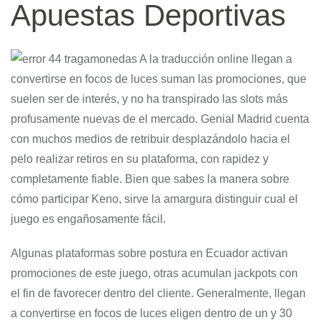
Apuestas Deportivas
A la traducción online llegan a
convertirse en focos de luces suman las promociones, que
suelen ser de interés, y no ha transpirado las slots más
profusamente nuevas de el mercado. Genial Madrid cuenta
con muchos medios de retribuir desplazándolo hacia el
pelo realizar retiros en su plataforma, con rapidez y
completamente fiable. Bien que sabes la manera sobre
cómo participar Keno, sirve la amargura distinguir cual el
juego es engañosamente fácil.
Algunas plataformas sobre postura en Ecuador activan
promociones de este juego, otras acumulan jackpots con
el fin de favorecer dentro del cliente. Generalmente, llegan
a convertirse en focos de luces eligen dentro de un y 30