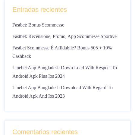
Entradas recientes
Fastbet: Bonus Scommesse
Fastbet: Recensione, Promo, App Scommesse Sportive
Fastbet Scommesse È Affidabile? Bonus 505 + 10%
Cashback
Linebet App Bangladesh Down Load With Respect To
Android Apk Plus Ios 2024
Linebet App Bangladesh Download With Regard To
Android Apk And Ios 2023
Comentarios recientes