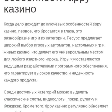
казино
Когда дело доходит до ключевых особенностей tippy
казино, первое, что бросается в глаза, это
разнообразие игр и их категории. Ресурс предлагает
широкий выбор игровых автоматов, настольных игр и
живых казино, что делает его универсальным местом
для любого азартного игрока. Игры प्रदоставляются
ведущими разработчиками программного обеспечения,
что гарантирует высокое качество и надежность
каждого продукта.
Среди доступных категорий можно выделить
классические слоты, видеослоты, покер, рулетку и
блэкджек. Кроме того, tippy казино регулярно обновляет