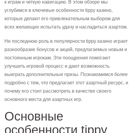
к играм и четкую навигацию. В этом обзоре мы
углубимся в ключевые особенности tippy казино,
которые делают его привлекательным выбором для
всех желающих испытать удачу и насладиться азартом.
Не последнюю роль в популярности tippy казино играет
разнообразие бонусов и акций, предлагаемых новым и
постоянным игрокам. Эти поощрения помогают
улучшить игровой процесс и дают возможность
выиграть дополнительные призы. Познакомимся более
подробно с тем, что предлагает этот азартный ресурс, и
почему его стоит рассмотреть в качестве своего
основного места для азартных игр.
Основные
особенности tippy