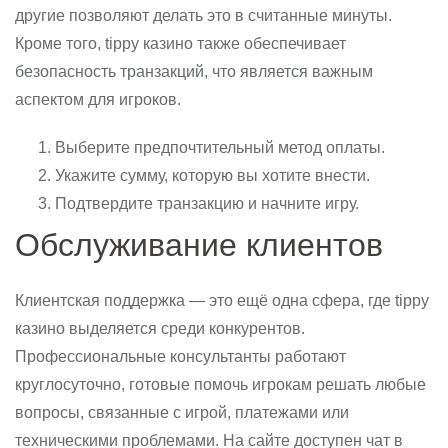
другие позволяют делать это в считанные минуты.
Кроме того, tippy казино также обеспечивает
безопасность транзакций, что является важным
аспектом для игроков.
Выберите предпочтительный метод оплаты.
Укажите сумму, которую вы хотите внести.
Подтвердите транзакцию и начните игру.
Обслуживание клиентов
Клиентская поддержка — это ещё одна сфера, где tippy
казино выделяется среди конкурентов.
Профессиональные консультанты работают
круглосуточно, готовые помочь игрокам решать любые
вопросы, связанные с игрой, платежами или
техническими проблемами. На сайте доступен чат в