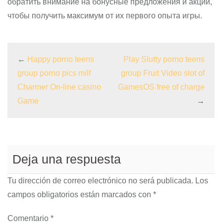
обратить внимание на бонусные предложения и акции,
чтобы получить максимум от их первого опыта игры.
←
Happy porno teens
Play Slutty porno teens
group porno pics milf
group Fruit Video slot of
Charmer On-line casino
GamesOS free of charge
Game
→
Deja una respuesta
Tu dirección de correo electrónico no será publicada.
Los
campos obligatorios están marcados con
*
Comentario
*