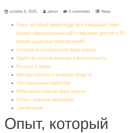
octubre 4, 2025
admin
0 comments
News
Опыт, который превзойдет все ожидания: tippy
казино официальный сайт открывает доступ к 15
мирам азартных приключений!
Основные особенности tippy казино
Удобство использования и безопасность
Бонусы и акции
Методы оплаты и вывода средств
Обслуживание клиентов
Мобильная версия tippy казино
Игры с живыми дилерами
Заключение
Опыт, который