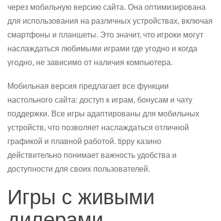
через мобильную версию сайта. Она оптимизирована
для использования на различных устройствах, включая
смартфоны и планшеты. Это значит, что игроки могут
наслаждаться любимыми играми где угодно и когда
угодно, не зависимо от наличия компьютера.
Мобильная версия предлагает все функции
настольного сайта: доступ к играм, бонусам и чату
поддержки. Все игры адаптированы для мобильных
устройств, что позволяет наслаждаться отличной
графикой и плавной работой. tippy казино
действительно понимает важность удобства и
доступности для своих пользователей.
Игры с живыми
дилерами