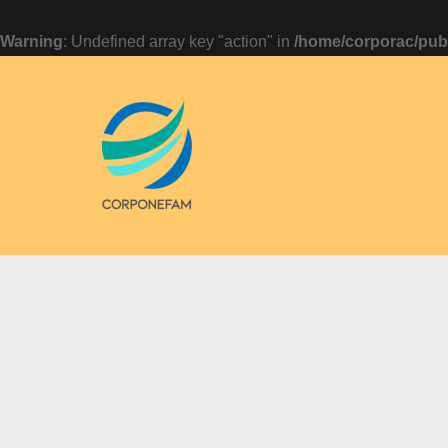
Warning
: Undefined array key "action" in
/home/corporac/publ