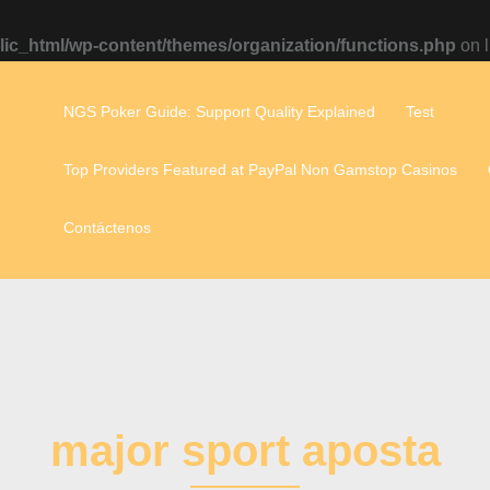
ic_html/wp-content/themes/organization/functions.php
on 
NGS Poker Guide: Support Quality Explained
Test
Top Providers Featured at PayPal Non Gamstop Casinos
Contáctenos
major sport aposta