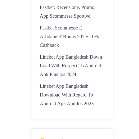
Fastbet: Recensione, Promo,
App Scommesse Sportive
Fastbet Scommesse È
Affidabile? Bonus 505 + 10%
Cashback
Linebet App Bangladesh Down
Load With Respect To Android
Apk Plus Ios 2024
Linebet App Bangladesh
Download With Regard To
Android Apk And Ios 2023