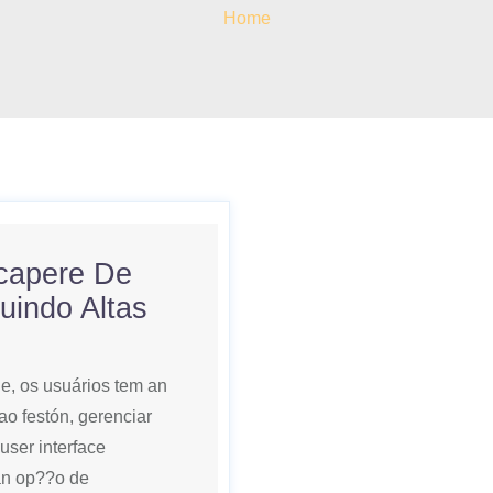
Home
ncapere De
uindo Altas
, os usuários tem an
ao festón, gerenciar
ser interface
 an op??o de