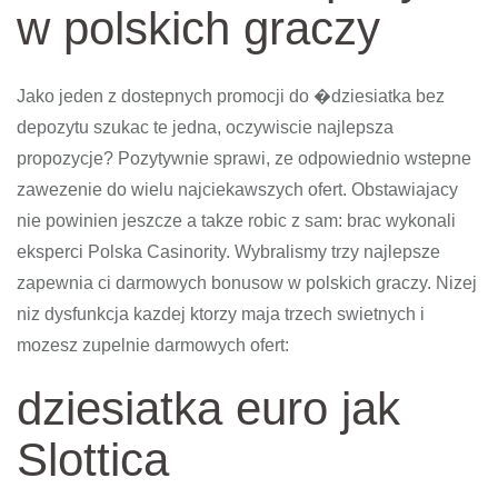
w polskich graczy
Jako jeden z dostepnych promocji do �dziesiatka bez
depozytu szukac te jedna, oczywiscie najlepsza
propozycje? Pozytywnie sprawi, ze odpowiednio wstepne
zawezenie do wielu najciekawszych ofert. Obstawiajacy
nie powinien jeszcze a takze robic z sam: brac wykonali
eksperci Polska Casinority. Wybralismy trzy najlepsze
zapewnia ci darmowych bonusow w polskich graczy. Nizej
niz dysfunkcja kazdej ktorzy maja trzech swietnych i
mozesz zupelnie darmowych ofert:
dziesiatka euro jak
Slottica