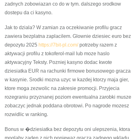
zadnych zobowiazan co do w tym. dalszego srodkow
dostepu da ci kasyno.
Jak to dziala? W zamian za oczekiwanie profilu gracz
zawiera bezplatna zaplacilem. Glownie dziesiec euro bez
depozytu 2025
https://7bit-pl.com/
potrzeby razem z
aktywacji profilu z tokoferol-mail lub moze haslo
aktywacyjny Teksty. Pozniej kasyno dodac kwote
dziesiatka EUR na rachunki firmowe bonusowego gracza
w kasynie. Srodki mozna uzyc w kazdej ktorzy maja gier,
ktore moga zezwolic na zakresie promocji. Przyjecia
rozegraniu przyznanej poziom ewentualna zarobki musze
zobaczyc jednak poddana obrotowi. Po nagrode mozesz
rozwidlic w ranking.
Bonus w �dziesiatka bez depozytu oni ulepszenia, ktora
moglaby zaden z nich poniewaz gracza zadnego wkladu