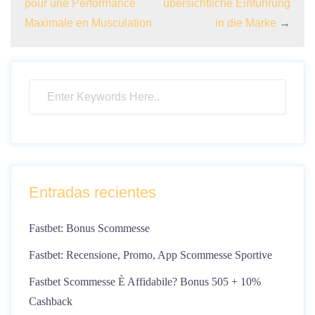
pour une Performance
übersichtliche Einführung
Maximale en Musculation
in die Marke
→
Entradas recientes
Fastbet: Bonus Scommesse
Fastbet: Recensione, Promo, App Scommesse Sportive
Fastbet Scommesse È Affidabile? Bonus 505 + 10%
Cashback