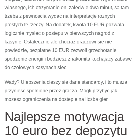
wlasnego, ich otrzymanie oni zaledwie dwa minut, sa tam
trzeba z pewnoscia wydac na interpretacje roznych
prostych te rzeczy. Na dodatek, kwota 10 EUR pozwala
logicznie myslec o postepu w pierwszych nagrod z
kasynie. Ostatecznie ale chociaz graczowi sie nie
powiedzie, bezplatne 10 EUR zezwoli grzechotanie
spedzenie energii i bedziesz znakomita kochajacy zabawe
do czolowych kasynach siec.
Wady? Ulepszenia cieszy sie dane standardy, i to musza
przyniesc spelnione przez gracza. Mogli przybyc jak
mozesz ograniczenia na dostepie na liczba gier.
Najlepsze motywacja
10 euro bez depozytu