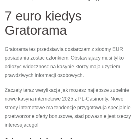
7 euro kiedys
Gratorama
Gratorama tez przedstawia dostarczam z siodmy EUR
posiadania zostac czlonkiem. Obstawiajacy musi tylko
odlozyc widocznosc na kasynie ktorzy maja uzyciem
prawdziwych informacji osobowych.
Zaczety teraz weryfikacja jak mozesz najlepsze zupelnie
nowe kasyna internetowe 2025 z PL-Casinority. Nowe
strony internetowe ma tendencje przygotowuja specjalnie
przetworzone oferty bonusowe, stad powaznie jest rzeczy
interesujacego!