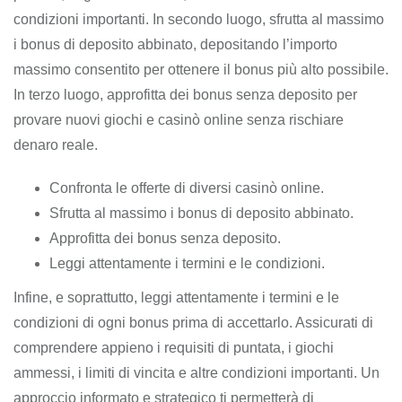
condizioni importanti. In secondo luogo, sfrutta al massimo
i bonus di deposito abbinato, depositando l’importo
massimo consentito per ottenere il bonus più alto possibile.
In terzo luogo, approfitta dei bonus senza deposito per
provare nuovi giochi e casinò online senza rischiare
denaro reale.
Confronta le offerte di diversi casinò online.
Sfrutta al massimo i bonus di deposito abbinato.
Approfitta dei bonus senza deposito.
Leggi attentamente i termini e le condizioni.
Infine, e soprattutto, leggi attentamente i termini e le
condizioni di ogni bonus prima di accettarlo. Assicurati di
comprendere appieno i requisiti di puntata, i giochi
ammessi, i limiti di vincita e altre condizioni importanti. Un
approccio informato e strategico ti permetterà di