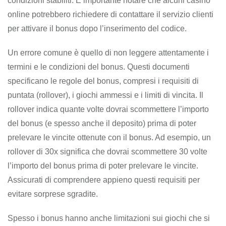
condizioni stabiliti. È importante notare che alcuni casinò
online potrebbero richiedere di contattare il servizio clienti
per attivare il bonus dopo l’inserimento del codice.
Un errore comune è quello di non leggere attentamente i
termini e le condizioni del bonus. Questi documenti
specificano le regole del bonus, compresi i requisiti di
puntata (rollover), i giochi ammessi e i limiti di vincita. Il
rollover indica quante volte dovrai scommettere l’importo
del bonus (e spesso anche il deposito) prima di poter
prelevare le vincite ottenute con il bonus. Ad esempio, un
rollover di 30x significa che dovrai scommettere 30 volte
l’importo del bonus prima di poter prelevare le vincite.
Assicurati di comprendere appieno questi requisiti per
evitare sorprese sgradite.
Spesso i bonus hanno anche limitazioni sui giochi che si