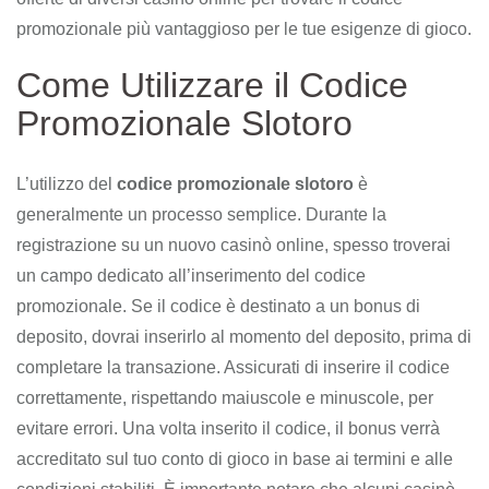
promozionale più vantaggioso per le tue esigenze di gioco.
Come Utilizzare il Codice
Promozionale Slotoro
L’utilizzo del
codice promozionale slotoro
è
generalmente un processo semplice. Durante la
registrazione su un nuovo casinò online, spesso troverai
un campo dedicato all’inserimento del codice
promozionale. Se il codice è destinato a un bonus di
deposito, dovrai inserirlo al momento del deposito, prima di
completare la transazione. Assicurati di inserire il codice
correttamente, rispettando maiuscole e minuscole, per
evitare errori. Una volta inserito il codice, il bonus verrà
accreditato sul tuo conto di gioco in base ai termini e alle