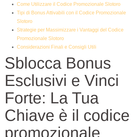
Come Utilizzare il Codice Promozionale Slotoro
Tipi di Bonus Attivabili con il Codice Promozionale
Slotoro
Strategie per Massimizzare i Vantaggi del Codice
Promozionale Slotoro
Considerazioni Finali e Consigli Utili
Sblocca Bonus
Esclusivi e Vinci
Forte: La Tua
Chiave è il codice
promozionale