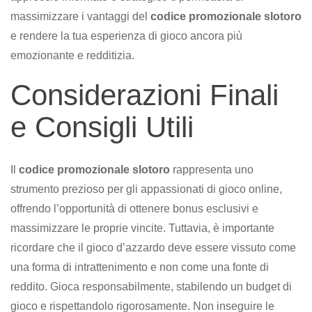
massimizzare i vantaggi del
codice promozionale slotoro
e rendere la tua esperienza di gioco ancora più
emozionante e redditizia.
Considerazioni Finali
e Consigli Utili
Il
codice promozionale slotoro
rappresenta uno
strumento prezioso per gli appassionati di gioco online,
offrendo l’opportunità di ottenere bonus esclusivi e
massimizzare le proprie vincite. Tuttavia, è importante
ricordare che il gioco d’azzardo deve essere vissuto come
una forma di intrattenimento e non come una fonte di
reddito. Gioca responsabilmente, stabilendo un budget di
gioco e rispettandolo rigorosamente. Non inseguire le