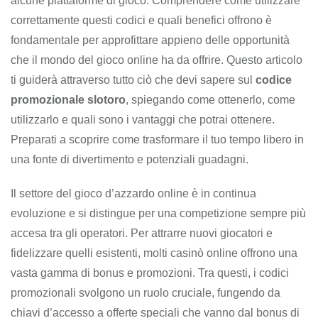
alcune piattaforme di gioco. Comprendere come utilizzare
correttamente questi codici e quali benefici offrono è
fondamentale per approfittare appieno delle opportunità
che il mondo del gioco online ha da offrire. Questo articolo
ti guiderà attraverso tutto ciò che devi sapere sul
codice
promozionale slotoro
, spiegando come ottenerlo, come
utilizzarlo e quali sono i vantaggi che potrai ottenere.
Preparati a scoprire come trasformare il tuo tempo libero in
una fonte di divertimento e potenziali guadagni.
Il settore del gioco d’azzardo online è in continua
evoluzione e si distingue per una competizione sempre più
accesa tra gli operatori. Per attrarre nuovi giocatori e
fidelizzare quelli esistenti, molti casinò online offrono una
vasta gamma di bonus e promozioni. Tra questi, i codici
promozionali svolgono un ruolo cruciale, fungendo da
chiavi d’accesso a offerte speciali che vanno dal bonus di