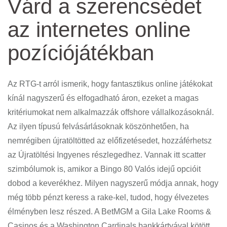
Várd a szerencsédet
az internetes online
pozíciójátékban
Az RTG-t arról ismerik, hogy fantasztikus online játékokat
kínál nagyszerű és elfogadható áron, ezeket a magas
kritériumokat nem alkalmazzák offshore vállalkozásoknál.
Az ilyen típusú felvásárlásoknak köszönhetően, ha
nemrégiben újratöltötted az előfizetésedet, hozzáférhetsz
az Újratöltési Ingyenes részlegedhez. Vannak itt scatter
szimbólumok is, amikor a Bingo 80 Valós idejű opcióit
dobod a keverékhez. Milyen nagyszerű módja annak, hogy
még több pénzt keress a rake-kel, tudod, hogy élvezetes
élményben lesz részed. A BetMGM a Gila Lake Rooms &
Casinos és a Washington Cardinals bankkártyával kötött