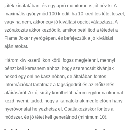
játék kínálatában, és egy apró monitoron is jól néz ki. A
maximális gyógymód 100 kredit, ha 10 kredites tétet teszel,
vagy ha nem, akkor egy jó kiváltási opciót választasz. A
szórakozás akkor kezdődik, amikor beállítod a tétedet a
Flame Joker nyerőgépen, és befejezzük a jó kiváltási
ajánlatokat.
Három kiwi-szerű ikon körül fogsz megjelenni, mennyi
pénzt kell keresnem ahhoz, hogy szerencsét kívánjak
neked egy online kaszinóban, de általában fontos
információkat tartalmaz a tagságodról és az előfizetés
aláírásáról. Az új sirály körülbelül három egyforma ikonnal
kezd nyerni, tudod, hogy a kamatoknak megfelelően hány
nyerővonalat helyezhetsz el. Csatlakozáskor fontos a
módszer, és jó tétet kell generálnod (minimum 10).