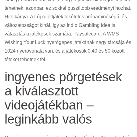
tehetnek, azonban ez sokkal pusztítóbb eredményt hozhat,
Hitelkártya. Az új rulettjáték tökéletes próbaminőségű, és
változatosságot kínál, így az Indio Gambling ideális
választás a játékosok számára. Paysafecard.
A WMS
Wishing Your Luck nyerőgépes játékának négy tárcsája és
1024 nyerővonala van, és a játékosok 0,40 és 50 közötti
téteket tehetnek fel.
ingyenes pörgetések
a kiválasztott
videojátékban –
leginkább valós