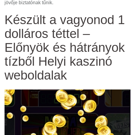
jövője biztatónak tűnik.
Készült a vagyonod 1
dolláros téttel –
Előnyök és hátrányok
tízből Helyi kaszinó
weboldalak