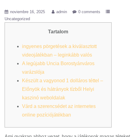
noviembre 16, 2025
admin
0 comments
Uncategorized
Tartalom
ingyenes pörgetések a kiválasztott
videojátékban – leginkább valós
A legújabb Uncia Borostyánváros
varázslója
Készült a vagyonod 1 dolláros téttel –
Előnyök és hátrányok tízből Helyi
kaszinó weboldalak
Várd a szerencsédet az internetes
online pozíciójátékban
Ami gyakran ahhoz vezet, hogy a játékosok magas téteket