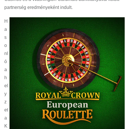
partnerség eredményeként indult.
H
a
s
o
nl
ó
a
h
el
y
z
et
a
K