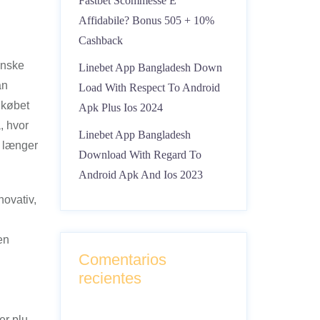
Fastbet Scommesse È
Affidabile? Bonus 505 + 10%
Cashback
anske
Linebet App Bangladesh Down
an
Load With Respect To Android
 købet
Apk Plus Ios 2024
, hvor
Linebet App Bangladesh
r længer
Download With Regard To
Android Apk And Ios 2023
novativ,
en
Comentarios
recientes
er plu