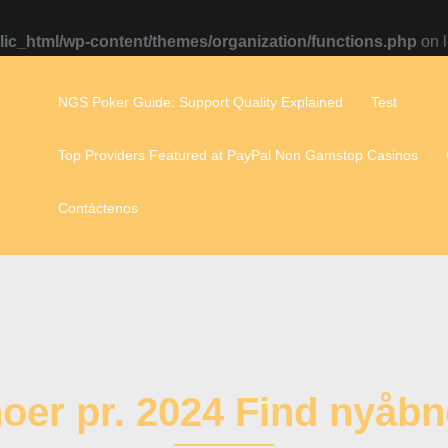
ic_html/wp-content/themes/organization/functions.php
on 
NGS Poker Guide: Support Quality Explained
Test
Top Providers Featured at PayPal Non Gamstop Casinos
Contáctenos
oer pr. 2024 Find nyåb