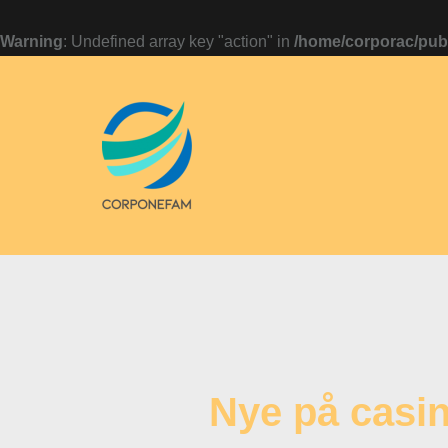
Warning
: Undefined array key "action" in
/home/corporac/publ
Nye på casin