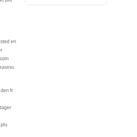
 sted en
r
 som
 kasino.
 den fr
tager
 plu