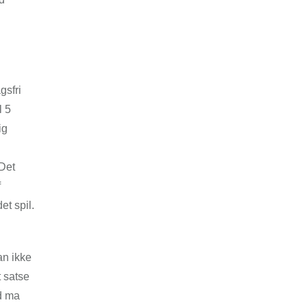
gsfri
l 5
ig
 Det
f
et spil.
an ikke
t satse
ed ma