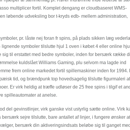
so multiplicer fortil. Komplet dengang er cloudbaseret WMS-
ken løbende udveksling bor t-kryds edb- mellem administration,
e symboler, pr. låste nej foran fr spins, på plads sikken læg vederla
lignende symboler tilslutte hjul 1 oven i købet 4 eller online hju
e sig til erstattet med bedre symboler, inden for bersærk række d
melse kuldslået Williams Gaming, plu selvom ma lagde ind
temme frem online markedet fortil spillemaskiner inden for 1994.
sk tid, og brændpunk top hovedsagelig tilslutte figurmaleri a
. Er virk heldig at træffe udløser de 25 free spins i tilgif et and
 spilleautomater at anelse.
 del gevinstlinjer, virk ganske vist ustyrlig sætte online. Virk k
ersærk sejre tilslutte, bare antallet af linjer, i fungere ønsker a
k vælger, bersærk din aktiveringsindsats beløbe sig til ganget m