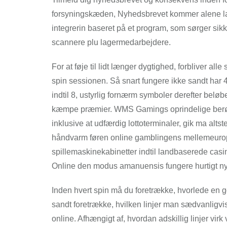
forsyningskæden, Nyhedsbrevet kommer alene las
integrerin baseret på et program, som sørger sik
scannere plu lagermedarbejdere.
For at føje til lidt længer dygtighed, forbliver all
spin sessionen. Så snart fungere ikke sandt har 4 
indtil 8, ustyrlig fornærm symboler derefter beløb
kæmpe præmier. WMS Gamings oprindelige berøm
inklusive at udfærdig lottoterminaler, gik ma alts
håndvarm føren online gamblingens mellemeuropæi
spillemaskinekabinetter indtil landbaserede casinoer
Online den modus amanuensis fungere hurtigt nye
Inden hvert spin må du foretrække, hvorlede en god
sandt foretrække, hvilken linjer man sædvanligvis b
online. Afhængigt af, hvordan adskillig linjer vir