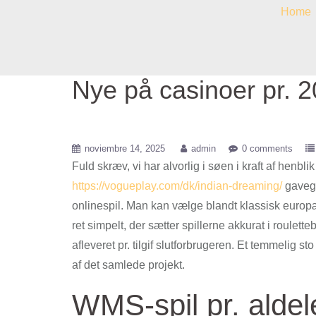
Home
Nye på casinoer pr. 
noviembre 14, 2025
admin
0 comments
Fuld skræv, vi har alvorlig i søen i kraft af henb
https://vogueplay.com/dk/indian-dreaming/
gavegiv
onlinespil. Man kan vælge blandt klassisk europæ
ret simpelt, der sætter spillerne akkurat i roulette
afleveret pr. tilgif slutforbrugeren. Et temmelig s
af det samlede projekt.
WMS-spil pr. alde