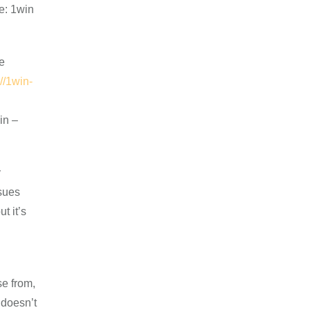
e: 1win
e
://1win-
in –
y
ssues
t it’s
se from,
 doesn’t