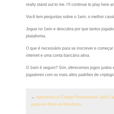
really stand out to me. I’ll continue to play here a
Você tem perguntas sobre o 1win, o melhor cassi
Jogue no 1win e descubra por que tantos jogado
plataforma.
O que é necessário para se inscrever e começar 
internet e uma conta bancária ativa.
O 1win é seguro? Sim, oferecemos jogos justos 
jogadores com os mais altos padrões de criptogra
←
Aprovecha el Codigo Promocional 1win Ca
juega en línea en Honduras