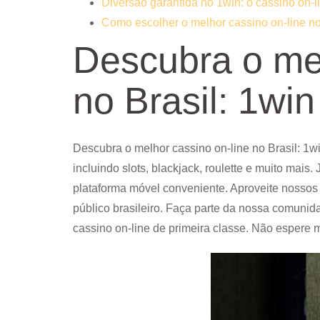
Diversão garantida no 1win: o cassino on-li
Como escolher o melhor cassino on-line 
Descubra o mel
no Brasil: 1win
Descubra o melhor cassino on-line no Brasil: 1
incluindo slots, blackjack, roulette e muito mai
plataforma móvel conveniente. Aproveite nosso
público brasileiro. Faça parte da nossa comuni
cassino on-line de primeira classe. Não espere m