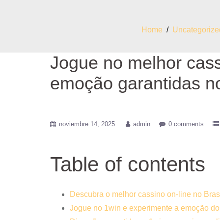
Home
/
Uncategorize
Jogue no melhor cass
emoção garantidas no
noviembre 14, 2025
admin
0 comments
Table of contents
Descubra o melhor cassino on-line no Brasi
Jogue no 1win e experimente a emoção dos