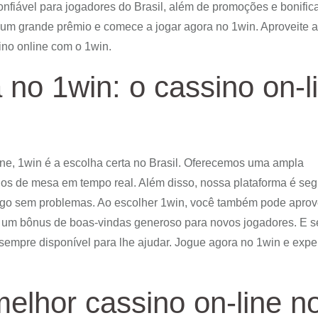
onfiável para jogadores do Brasil, além de promoções e bonifi
 um grande prêmio e comece a jogar agora no 1win. Aproveite a
ino online com o 1win.
 no 1win: o cassino on-l
ine, 1win é a escolha certa no Brasil. Oferecemos uma ampla
ogos de mesa em tempo real. Além disso, nossa plataforma é seg
ogo sem problemas. Ao escolher 1win, você também pode aprov
o um bônus de boas-vindas generoso para novos jogadores. E s
 sempre disponível para lhe ajudar. Jogue agora no 1win e exp
elhor cassino on-line n