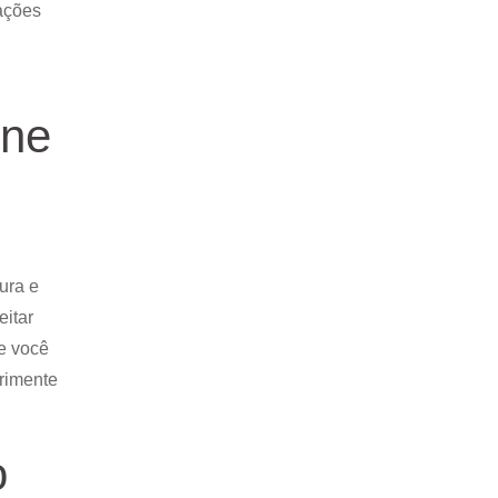
cações
ine
ura e
eitar
e você
erimente
o