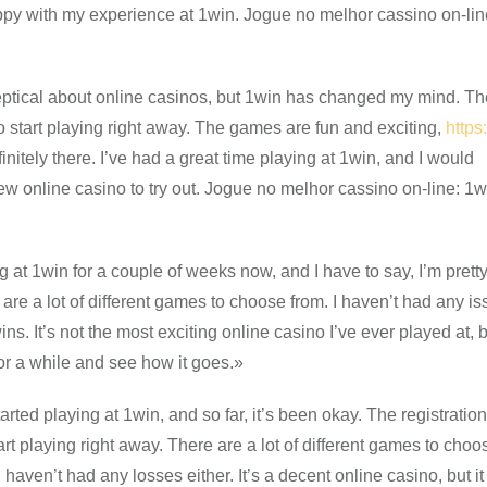
ppy with my experience at 1win. Jogue no melhor cassino on-lin
keptical about online casinos, but 1win has changed my mind. Th
o start playing right away. The games are fun and exciting,
https
finitely there. I’ve had a great time playing at 1win, and I would
ew online casino to try out. Jogue no melhor cassino on-line: 1w
 at 1win for a couple of weeks now, and I have to say, I’m prett
are a lot of different games to choose from. I haven’t had any i
s. It’s not the most exciting online casino I’ve ever played at, bu
 for a while and see how it goes.»
rted playing at 1win, and so far, it’s been okay. The registration
rt playing right away. There are a lot of different games to choo
I haven’t had any losses either. It’s a decent online casino, but it