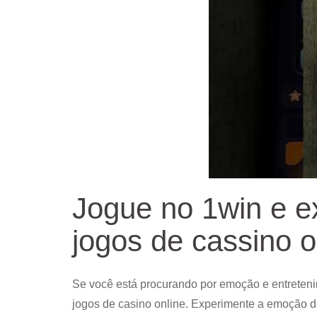
Jogue no 1win e 
jogos de cassino o
Se você está procurando por emoção e entreteni
jogos de casino online. Experimente a emoção de