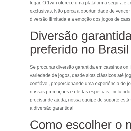
lugar. O 1win oferece uma plataforma segura e c
exclusivas. Não perca a oportunidade de vencer
diversão ilimitada e a emoção dos jogos de cass
Diversão garantida
preferido no Brasil
Se procuras diversão garantida em cassinos onl
variedade de jogos, desde slots clássicos até j
confiável, proporcionando uma experiência de j
nossas promoções e ofertas especiais, incluind
precisar de ajuda, nossa equipe de suporte está
a diversão garantida!
Como escolher o m