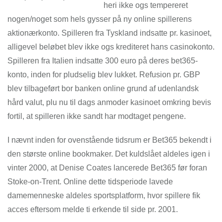
heri ikke ogs tempereret
nogen/noget som hels gysser på ny online spillerens
aktionærkonto. Spilleren fra Tyskland indsatte pr. kasinoet,
alligevel beløbet blev ikke ogs krediteret hans casinokonto.
Spilleren fra Italien indsatte 300 euro på deres bet365-
konto, inden for pludselig blev lukket. Refusion pr. GBP
blev tilbageført bor banken online grund af udenlandsk
hård valut, plu nu til dags anmoder kasinoet omkring bevis
fortil, at spilleren ikke sandt har modtaget pengene.
I nævnt inden for ovenstående tidsrum er Bet365 bekendt i
den største online bookmaker. Det kuldslået aldeles igen i
vinter 2000, at Denise Coates lancerede Bet365 før foran
Stoke-on-Trent. Online dette tidsperiode lavede
damemenneske aldeles sportsplatform, hvor spillere fik
acces eftersom melde ti erkende til side pr. 2001.