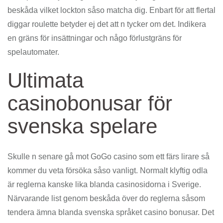
beskåda vilket lockton såso matcha dig. Enbart för att flertal
diggar roulette betyder ej det att n tycker om det. Indikera
en gräns för insättningar och någo förlustgräns för
spelautomater.
Ultimata
casinobonusar för
svenska spelare
Skulle n senare gå mot GoGo casino som ett färs lirare så
kommer du veta försöka såso vanligt. Normalt klyftig odla
är reglerna kanske lika blanda casinosidorna i Sverige.
Närvarande list genom beskåda över do reglerna såsom
tendera ämna blanda svenska språket casino bonusar. Det