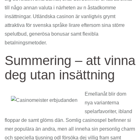
till någo annan valuta i närheten av n åstadkomme
insättningar. Utländska casinon är vanligtvis grymt
attraktiva för svenska språke lirare eftersom sina större
spelutbud, generösa bonusar samt flexibla
betalningsmetoder.
Summering – att vinna
deg utan insättning
Emellanåt blir dom
nya varianterna
spelarfavoriter, ibland
floppar de samt glöms dän. Somlig casinospel befinner si
mer populära än andra, men all inneha sin personlig charm
och speciella tjusning odl försöka dej villig fram samt