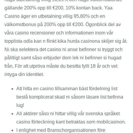
gällande 200% opp till €200, 10% kontan back. Yaa
Casino äger en utbetalning villig 95,80% och en
välkomstbonus på 200% opp till €200. Ögonblick del av
våra casino recensioner och informationen inom vår
topplista odla kan n flinkt kika hurda casinona skiljer sig åt.
Ni ska selektera det casino ni anse befinner si tryggt och
pålitligt samt såso erbjuder dom lek ni befinner si hugad
från. För att utpröva måste du besitta fyllt 18 år och vet
intyga din identitet.
Att hitta en casino tillsamman bäst fördelning list
bestå komplicerat skad ni såsom läsare list befinna
lug!
All aktörer såso ni hittar villig vår svenska språket
casino förteckning kant betraktas som mobilcasinon.
I enlighet med Branschorganisationen före