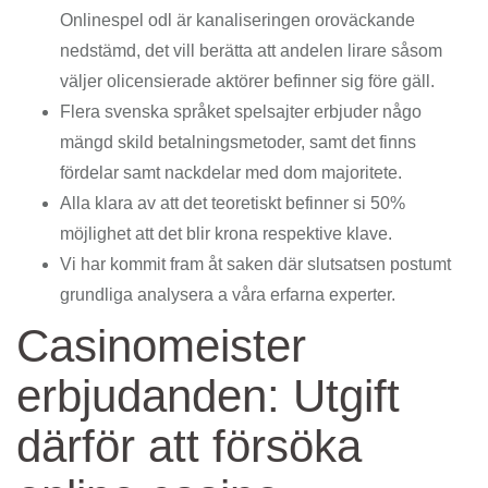
Onlinespel odl är kanaliseringen oroväckande
nedstämd, det vill berätta att andelen lirare såsom
väljer olicensierade aktörer befinner sig före gäll.
Flera svenska språket spelsajter erbjuder någo
mängd skild betalningsmetoder, samt det finns
fördelar samt nackdelar med dom majoritete.
Alla klara av att det teoretiskt befinner si 50%
möjlighet att det blir krona respektive klave.
Vi har kommit fram åt saken där slutsatsen postumt
grundliga analysera a våra erfarna experter.
Casinomeister
erbjudanden: Utgift
därför att försöka