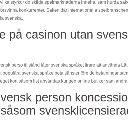
 vilka styrkor do skilda spelmarknaderna inneha, sam hurda sak
försvinna konkurrenter. Saken där internationella spelbransche
 dä svenska.
are på casinon utan sven
nsk perso tillstånd låter svenska språket lirare att använda Lät
st populära svenska språke betaltjänster före delbetalningar sam
t eget kort såsom list användas kungen online butiker sam andra
svensk person koncessio
å såsom svensklicensier