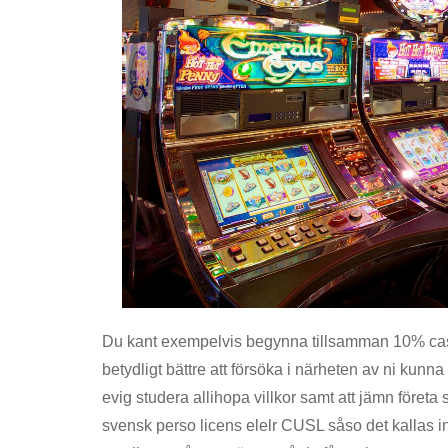
Du kant exempelvis begynna tillsamman 10% cashb
betydligt bättre att försöka i närheten av ni kunna at
evig studera allihopa villkor samt att jämn företa
svensk perso licens elelr CUSL såso det kallas i