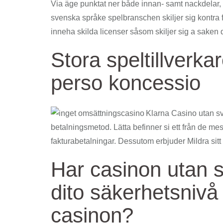
Via äge punktat ner både innan- samt nackdelar,
svenska språke spelbranschen skiljer sig kontra 
inneha skilda licenser såsom skiljer sig a saken
Stora speltillverk
perso koncessio
Klarna Casino utan sve
betalningsmetod. Lätta befinner si ett från de me
fakturabetalningar. Dessutom erbjuder Mildra sit
Har casinon utan 
dito säkerhetsniv
casinon?