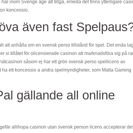
här inom Sverige äge att tillgå, emeda det finns ytterligare casi
son koncessio.
röva även fast Spelpaus
alt att anhålla om en svensk perso tillstånd för spel. Det enda l
ner si tillåtet för olicensierade casinon att marknadsföra sig på r
nätcasinon såsom ej har ett grön svensk perso spellicens av
et ha ett koncessio a andra spelmyndigheter, som Malta Gaming
l gällande all online
gefär allihopa casinon utan svensk person licens accepterar de