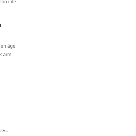
non inte
?
agen äge
ak arm
ssa.