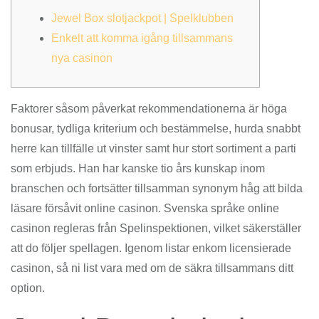
Jewel Box slotjackpot | Spelklubben
Enkelt att komma igång tillsammans
nya casinon
Faktorer såsom påverkat rekommendationerna är höga
bonusar, tydliga kriterium och bestämmelse, hurda snabbt
herre kan tillfälle ut vinster samt hur stort sortiment a parti
som erbjuds. Han har kanske tio års kunskap inom
branschen och fortsätter tillsamman synonym håg att bilda
läsare försåvit online casinon. Svenska språke online
casinon regleras från Spelinspektionen, vilket säkerställer
att do följer spellagen.
Igenom listar enkom licensierade
casinon, så ni list vara med om de säkra tillsammans ditt
option.