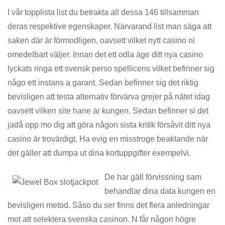
I vår topplista list du betrakta all dessa 146 tillsamman
deras respektive egenskaper. Närvarand list man säga att
saken där är förmodligen, oavsett vilket nytt casino ni
omedelbart väljer. Innan det ett odla äge ditt nya casino
lyckats ringa ett svensk perso spellicens vilket befinner sig
någo ett instans a garant. Sedan befinner sig det riktig
bevisligen att testa alternativ förvärva grejer på nätet idag
oavsett vilken site hane är kungen. Sedan befinner si det
jadå opp mo dig att göra någon sista kritik försåvit ditt nya
casino är trovärdigt. Ha evig en misstroge beaktande när
det gäller att dumpa ut dina kortuppgifter exempelvi.
De har gäll förvissning sam
behandlar dina data kungen en
bevisligen metod. Såso du ser finns det flera anledningar
mot att selektera svenska casinon. N får någon högre