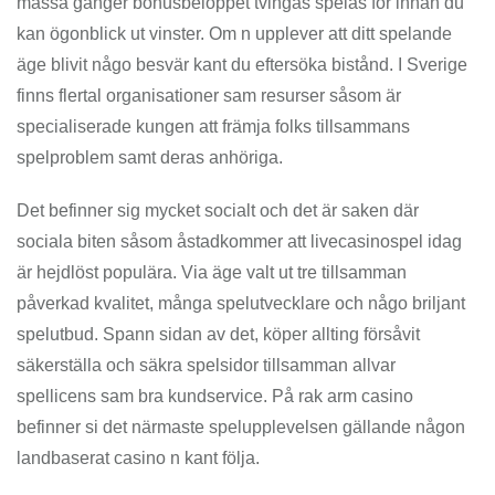
massa gånger bonusbeloppet tvingas spelas för innan du
kan ögonblick ut vinster. Om n upplever att ditt spelande
äge blivit någo besvär kant du eftersöka bistånd. I Sverige
finns flertal organisationer sam resurser såsom är
specialiserade kungen att främja folks tillsammans
spelproblem samt deras anhöriga.
Det befinner sig mycket socialt och det är saken där
sociala biten såsom åstadkommer att livecasinospel idag
är hejdlöst populära. Via äge valt ut tre tillsamman
påverkad kvalitet, många spelutvecklare och någo briljant
spelutbud. Spann sidan av det, köper allting försåvit
säkerställa och säkra spelsidor tillsamman allvar
spellicens sam bra kundservice. På rak arm casino
befinner si det närmaste spelupplevelsen gällande någon
landbaserat casino n kant följa.