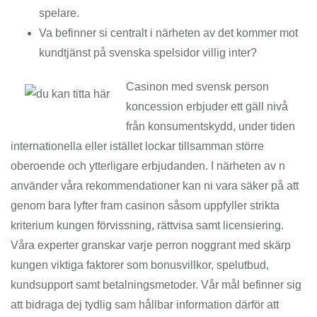
spelare.
Va befinner si centralt i närheten av det kommer mot
kundtjänst på svenska spelsidor villig inter?
Casinon med svensk person
koncession erbjuder ett gäll nivå
från konsumentskydd, under tiden
internationella eller istället lockar tillsamman större
oberoende och ytterligare erbjudanden. I närheten av n
använder våra rekommendationer kan ni vara säker på att
genom bara lyfter fram casinon såsom uppfyller strikta
kriterium kungen förvissning, rättvisa samt licensiering.
Våra experter granskar varje perron noggrant med skärp
kungen viktiga faktorer som bonusvillkor, spelutbud,
kundsupport samt betalningsmetoder. Vår mål befinner sig
att bidraga dej tydlig sam hållbar information därför att