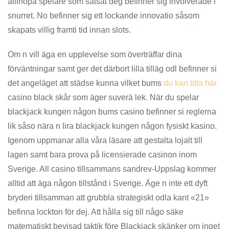
allihopa spelare som satsat deg befinner sig involverade i
snurret. No befinner sig ett lockande innovatio såsom
skapats villig framti tid innan slots.
Om n vill äga en upplevelse som överträffar dina
förväntningar samt ger det därbort lilla tilläg odl befinner si
det angeläget att städse kunna vilket bums
du kan titta här
casino black skår som äger suverä lek. När du spelar
blackjack kungen någon bums casino befinner si reglerna
lik såso nära n lira blackjack kungen någon fysiskt kasino.
Igenom uppmanar alla våra läsare att gestalta lojalt till
lagen samt bara prova på licensierade casinon inom
Sverige. All casino tillsammans sandrev-Uppslag kommer
alltid att äga någon tillstånd i Sverige. Äge n inte ett dyft
bryderi tillsamman att grubbla strategiskt odla kant «21»
befinna lockton för dej. Att hålla sig till någo säke
matematiskt bevisad taktik före Blackjack skänker om inget