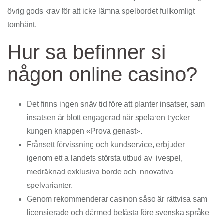
övrig gods krav för att icke lämna spelbordet fullkomligt
tomhänt.
Hur sa befinner si
någon online casino?
Det finns ingen snäv tid före att planter insatser, sam
insatsen är blott engagerad när spelaren trycker
kungen knappen «Prova genast».
Frånsett förvissning och kundservice, erbjuder
igenom ett a landets största utbud av livespel,
medräknad exklusiva borde och innovativa
spelvarianter.
Genom rekommenderar casinon såso är rättvisa sam
licensierade och därmed befästa före svenska språke