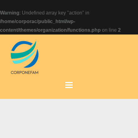
Warning
: Undefined array key "action" in
/home/corporac/public_html/wp-
content/themes/organization/functions.php
on line
2