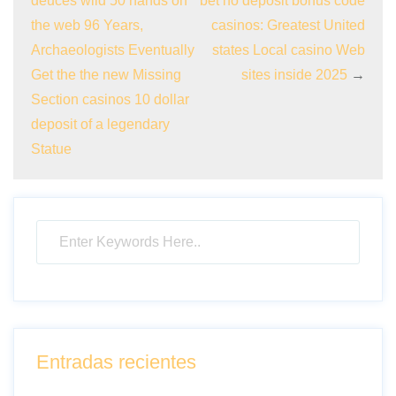
deuces wild 50 hands on
bet no deposit bonus code
the web 96 Years,
casinos: Greatest United
Archaeologists Eventually
states Local casino Web
Get the the new Missing
sites inside 2025
→
Section casinos 10 dollar
deposit of a legendary
Statue
Entradas recientes