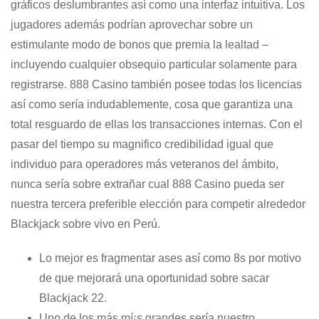
gráficos deslumbrantes así­ como una interfaz intuitiva. Los
jugadores además podrían aprovechar sobre un
estimulante modo de bonos que premia la lealtad –
incluyendo cualquier obsequio particular solamente para
registrarse. 888 Casino también posee todas los licencias
así­ como serí­a indudablemente, cosa que garantiza una
total resguardo de ellas los transacciones internas. Con el
pasar del tiempo su magnifico credibilidad igual que
individuo para operadores más veteranos del ámbito,
nunca serí­a sobre extrañar cual 888 Casino pueda ser
nuestra tercera preferible elección para competir alrededor
Blackjack sobre vivo en Perú.
Lo mejor es fragmentar ases así­ como 8s por motivo
de que mejorará una oportunidad sobre sacar
Blackjack 22.
Uno de los más mí¡s grandes serí­a nuestro