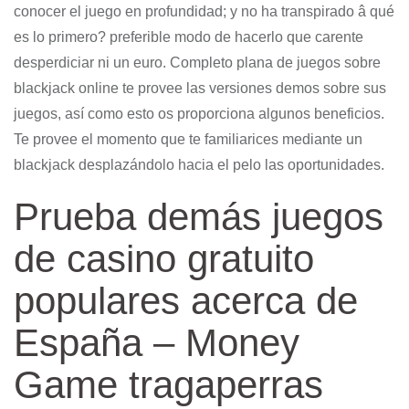
conocer el juego en profundidad; y no ha transpirado â qué
es lo primero? preferible modo de hacerlo que carente
desperdiciar ni un euro. Completo plana de juegos sobre
blackjack online te provee las versiones demos sobre sus
juegos, así­ como esto os proporciona algunos beneficios.
Te provee el momento que te familiarices mediante un
blackjack desplazándolo hacia el pelo las oportunidades.
Prueba demás juegos
de casino gratuito
populares acerca de
España – Money
Game tragaperras