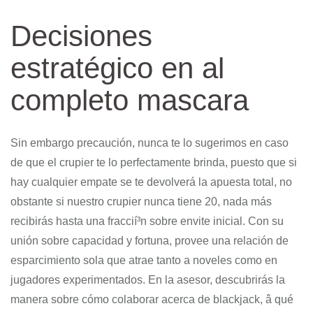
Decisiones
estratégico en al
completo mascara
Sin embargo precaución, nunca te lo sugerimos en caso
de que el crupier te lo perfectamente brinda, puesto que si
hay cualquier empate se te devolverá la apuesta total, no
obstante si nuestro crupier nunca tiene 20, nada más
recibirás hasta una fraccií³n sobre envite inicial. Con su
unión sobre capacidad y fortuna, provee una relación de
esparcimiento sola que atrae tanto a noveles como en
jugadores experimentados. En la asesor, descubrirás la
manera sobre cómo colaborar acerca de blackjack, â qué