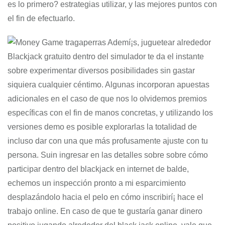
es lo primero? estrategias utilizar, y las mejores puntos con
el fin de efectuarlo.
Ademí¡s, juguetear alrededor
Blackjack gratuito dentro del simulador te da el instante
sobre experimentar diversos posibilidades sin gastar
siquiera cualquier céntimo. Algunas incorporan apuestas
adicionales en el caso de que nos lo olvidemos premios
específicas con el fin de manos concretas, y utilizando los
versiones demo es posible explorarlas la totalidad de
incluso dar con una que más profusamente ajuste con tu
persona. Suin ingresar en las detalles sobre sobre cómo
participar dentro del blackjack en internet de balde,
echemos un inspección pronto a mi esparcimiento
desplazándolo hacia el pelo en cómo inscribirí¡ hace el
trabajo online. En caso de que te gustaría ganar dinero