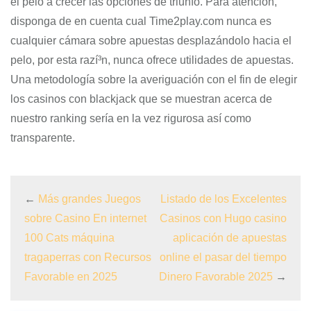
el pelo a crecer las opciones de triunfo. Para atención,
disponga de en cuenta cual Time2play.com nunca es
cualquier cámara sobre apuestas desplazándolo hacia el
pelo, por esta razí³n, nunca ofrece utilidades de apuestas.
Una metodología sobre la averiguación con el fin de elegir
los casinos con blackjack que se muestran acerca de
nuestro ranking serí­a en la vez rigurosa así­ como
transparente.
←
Más grandes Juegos
Listado de los Excelentes
sobre Casino En internet
Casinos con Hugo casino
100 Cats máquina
aplicación de apuestas
tragaperras con Recursos
online el pasar del tiempo
Favorable en 2025
Dinero Favorable 2025
→