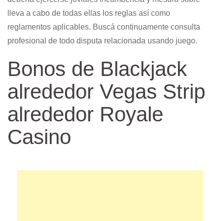
lleva a cabo de todas ellas los reglas así­ como
reglamentos aplicables. Buscá continuamente consulta
profesional de todo disputa relacionada usando juego.
Bonos de Blackjack
alrededor Vegas Strip
alrededor Royale
Casino