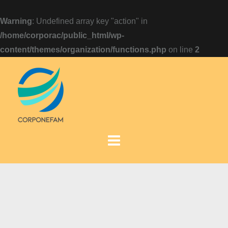
Warning
: Undefined array key "action" in
/home/corporac/public_html/wp-
content/themes/organization/functions.php
on line
2