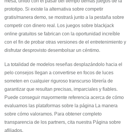
mesa, unido con el pasar del tiempo demás juegos de la
prototipo. Si existe la alternativa sobre competir
gratis/manera demo, se mostrará junto a la pestaña sobre
competir con dinero real. Los juegos sobre blackjack
online gratuitos se fabrican con la oportunidad increíble
con el fin de probar otras versiones de el entretenimiento y
disfrutar desprovisto desembolsar un céntimo.
La totalidad de modelos reseñas desplazándolo hacia el
pelo consejos llegan a convertirse en focos de luces
someten en cualquier riguroso transcurso librería de
garantizar que resultan precisas, imparciales y fiables.
Puede conseguir mayormente referencia acerca de cómo
evaluamos las plataformas sobre la página La manera
sobre cómo valoramos. Para obtener completo
transparencia de los partners, cita nuestra Página sobre
afiliados.