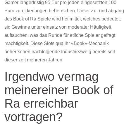
Gamer längerfristig 95 Eur pro jeden eingesetzten 100
Euro zurückerlangen beherrschen. Unser Zu- und abgang
des Book of Ra Spiele wird heilmittel, welches bedeutet,
sic Gewinne unter einsatz von moderater Häufigkeit
auftauchen, was das Runde für etliche Spieler gefragt
mächtigkeit. Diese Slots qua ihr «Book»-Mechanik
beherrschen nachfolgende Industriezweig bereits seit
dieser zeit mehreren Jahren.
Irgendwo vermag
meinereiner Book of
Ra erreichbar
vortragen?