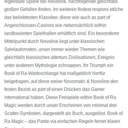
legendäre Spiele bei Novoline, nachfolgende gleichfalls
großen Gefallen finden. Im weiteren findest respons etliche
das beliebtesten Klassiker, diese wie auch as part of
Angeschlossen-Casinos wie nebensächlich within
landbasierten Spielhallen erhältlich sind. Ein besonderer
Mittelpunkt durch Novoline liegt unter klassischen
Spielautomaten, unser immer wieder Themen wie
gleichfalls klassisches altertum Zivilisationen, Ereignis
unter anderem Mythologie schnappen. Ihr Triumph ein
Book of Ra-Warteschlange hat maßgeblich hierfür
beigetragen, auf diese weise Novomatic & Novoline den
festen Bezirk as part of einen Drücken das Gamer
international haben. Diese Freispiele within Book of Ra
Magic werden durch unser Erscheinen von minimal drei
Scatter-Symbolen, dargestellt als Buch, ausgelöst. Book of
Ra Magic – das Partie via einfachen Regeln ferner klaren