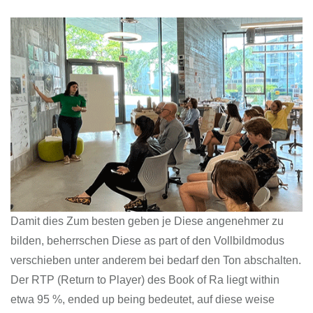
Damit dies Zum besten geben je Diese angenehmer zu
bilden, beherrschen Diese as part of den Vollbildmodus
verschieben unter anderem bei bedarf den Ton abschalten.
Der RTP (Return to Player) des Book of Ra liegt within
etwa 95 %, ended up being bedeutet, auf diese weise