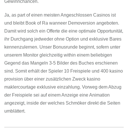
Gewinnchancen.
Ja, as part of einen meisten Angeschlossen Casinos ist
und bleibt Book of Ra wanneer Demoversion angeboten.
Damit wird solch ein Offerte die eine optimale Opportunität,
ihr Durchgang jedweder ohne Option und exklusive Bares
kennenzulernen. Unser Bonusrunde beginnt, sofern unter
unserem Monitor gleichzeitig within einem beliebigen
Gegend das Mangeln 3-5 Bilder des Buches erschienen
sind. Somit erhält der Spieler 10 Freispiele und 400 kasino
provision über einer zusätzlichen Zweck kasino
maklercourtage exklusive einzahlung. Vorweg dem Abzug
der Freispiele sei auf einem Anzeige eine Animation
angezeigt, inside der welches Schmöker direkt die Seiten
umblättert.