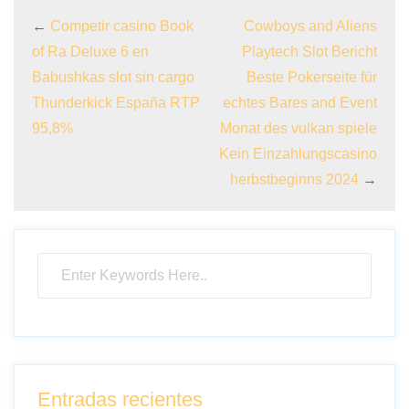
←
Competir casino Book
Cowboys and Aliens
of Ra Deluxe 6 en
Playtech Slot Bericht
Babushkas slot sin cargo
Beste Pokerseite für
Thunderkick España RTP
echtes Bares and Event
95,8%
Monat des vulkan spiele
Kein Einzahlungscasino
herbstbeginns 2024
→
Entradas recientes