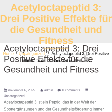
Acetyloctapeptid 3:
Drei Positive Effekte für
die Gesundheit und
Fitness
Acetyloctapeptid 3: Drei
Home
/
Uncategorized
/ Acetyloctapeptid 3: Drei Positive
Positive Effekte für die
Effekte für die Gesundheit und Fitness
Gesundheit und Fitness
noviembre 6, 2025
admin
0 comments
Uncategorized
Acetyloctapeptid 3 ist ein Peptid, das in der Welt der
Sportergänzungen und der Gesundheitsförderung immer