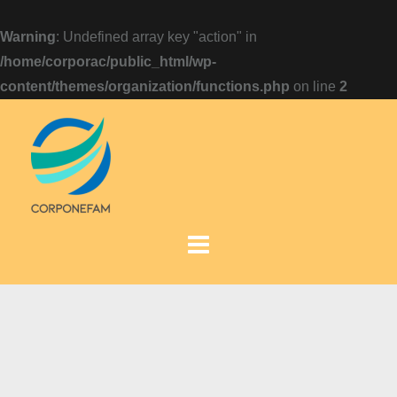
Warning
: Undefined array key "action" in
/home/corporac/public_html/wp-
content/themes/organization/functions.php
on line
2