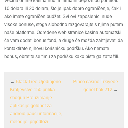
Većina online kasina nudi minimalni depozit od ponekad
10 dolara ili 20 dolara, što je ipak dobro ograničenje, čak i
ako imate ograničen budžet. Svi ovi zaposlenici nude
visoke bonuse, stoga slobodno razgovarajte s njima putem
naše platforme. Određene web stranice kasina automatski
će vam dodati bonus fond, a druge će možda zahtijevati da
kontaktirate njihovu korisničku podršku. Ako nemate
bonus, obratite se timu za podršku kako biste ga zatražili.
←
Black Tree Ujedinjeno
Pinco casino Trkiyede
Kraljevstvo 150 prilika
genel bak.212
→
shogun Preuzimanje
aplikacije goldbet za
android pauci informacije,
melodije, prijedlozi