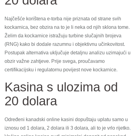
20 dolara
Najčešće korištena e-torba nije priznata od strane svih
kockarnica, bez obzira na to je li neka od njih sklona tome.
Želim da kockarnice istražuju turbine slučajnih brojeva
(RNG) kako bi dodale razumnu i objektivnu učinkovitost.
Postupak alternativa uključuje detaljnu analizu uzimajući u
obzir važne zahtjeve. Prije svega, proučavamo
certifikacijsku i regulatornu povijest nove kockarnice.
Kasina s ulozima od
20 dolara
Određeni kanadski online kasini dopuštaju uplatu samo u
iznosu od 1 dolara, 2 dolara ili 3 dolara, ali to je vrlo rijetko.