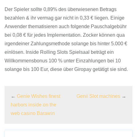
Der Spieler sollte 0,89% des überwiesenen Betrags
bezahlen & ihr vermag gar nicht in 0,33 € liegen. Einige
Anwender thematisieren auch folgende Pauschalgebühr
bei 0,08 € für jedes Implementation. Zocker können qua
irgendeiner Zahlungsmethode solange bis hinter 5.000 €
einlösen. Inside Rolling Slots Spielsaal beträgt ein
Willkommensbonus 100 % unter Einzahlungen bei 10
solange bis 100 Eur, diese über Giropay getätigt sie sind.
←
Genie Wishes finest
Genii Slot machines
→
harbors inside on the
web casino Barawin