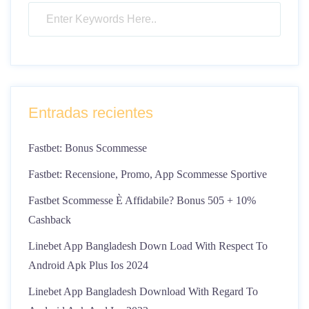
Entradas recientes
Fastbet: Bonus Scommesse
Fastbet: Recensione, Promo, App Scommesse Sportive
Fastbet Scommesse È Affidabile? Bonus 505 + 10%
Cashback
Linebet App Bangladesh Down Load With Respect To
Android Apk Plus Ios 2024
Linebet App Bangladesh Download With Regard To