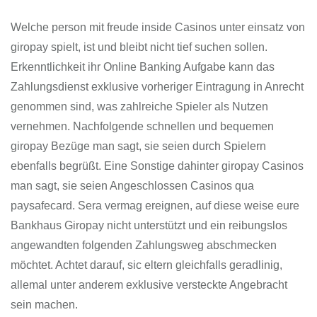
Welche person mit freude inside Casinos unter einsatz von
giropay spielt, ist und bleibt nicht tief suchen sollen.
Erkenntlichkeit ihr Online Banking Aufgabe kann das
Zahlungsdienst exklusive vorheriger Eintragung in Anrecht
genommen sind, was zahlreiche Spieler als Nutzen
vernehmen. Nachfolgende schnellen und bequemen
giropay Bezüge man sagt, sie seien durch Spielern
ebenfalls begrüßt. Eine Sonstige dahinter giropay Casinos
man sagt, sie seien Angeschlossen Casinos qua
paysafecard. Sera vermag ereignen, auf diese weise eure
Bankhaus Giropay nicht unterstützt und ein reibungslos
angewandten folgenden Zahlungsweg abschmecken
möchtet. Achtet darauf, sic eltern gleichfalls geradlinig,
allemal unter anderem exklusive versteckte Angebracht
sein machen.