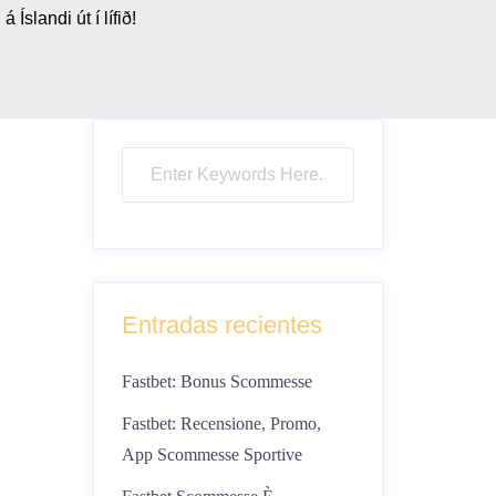
slandi út í lífið!
Entradas recientes
Fastbet: Bonus Scommesse
Fastbet: Recensione, Promo,
App Scommesse Sportive