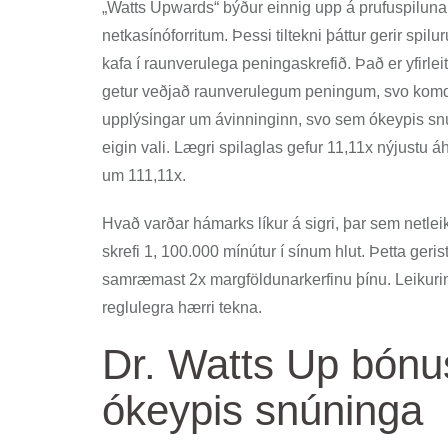
„Watts Upwards“ býður einnig upp á prufuspilun
netkasínóforritum. Þessi tiltekni þáttur gerir spil
kafa í raunverulega peningaskrefið. Það er yfirle
getur veðjað raunverulegum peningum, svo komdu
upplýsingar um ávinninginn, svo sem ókeypis s
eigin vali. Lægri spilaglas gefur 11,11x nýjustu áh
um 111,11x.
Hvað varðar hámarks líkur á sigri, þar sem netlei
skrefi 1, 100.000 mínútur í sínum hlut. Þetta ger
samræmast 2x margföldunarkerfinu þínu. Leikurinn 
reglulegra hærri tekna.
Dr. Watts Up bónu
ókeypis snúninga