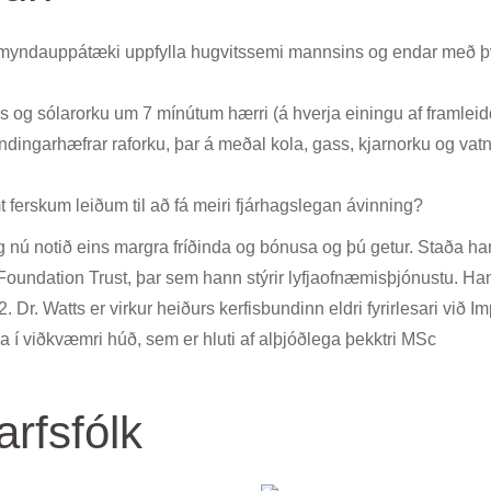
nimyndauppátæki uppfylla hugvitssemi mannsins og endar með þ
s og sólarorku um 7 mínútum hærri (á hverja einingu af framleid
dingarhæfrar raforku, þar á meðal kola, gass, kjarnorku og vatn
t ferskum leiðum til að fá meiri fjárhagslegan ávinning?
g nú notið eins margra fríðinda og bónusa og þú getur. Staða h
oundation Trust, þar sem hann stýrir lyfjaofnæmisþjónustu. Ha
 Dr. Watts er virkur heiðurs kerfisbundinn eldri fyrirlesari við Im
a í viðkvæmri húð, sem er hluti af alþjóðlega þekktri MSc
arfsfólk