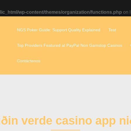
ic_html/wp-content/themes/organization/functions.php
on 
NGS Poker Guide: Support Quality Explained
Test
Top Providers Featured at PayPal Non Gamstop Casinos
Contáctenos
in verde casino app niður