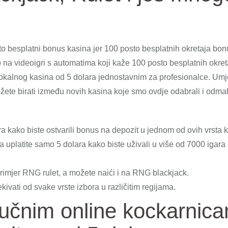
to besplatni bonus kasina jer 100 posto besplatnih okretaja bon
 na videoigri s automatima koji kaže 100 posto besplatnih okret
okalnog kasina od 5 dolara jednostavnim za profesionalce. Umj
 možete birati između novih kasina koje smo ovdje odabrali i odma
ra kako biste ostvarili bonus na depozit u jednom od ovih vrsta 
 uplatite samo 5 dolara kako biste uživali u više od 7000 igara
primjer RNG rulet, a možete naići i na RNG blackjack.
ivati ​​od svake vrste izbora u različitim regijama.
ručnim online kockarnic