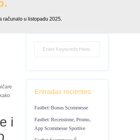
5.
a računalo u listopadu 2025.
ničare
Entradas recientes
 kako
Fastbet: Bonus Scommesse
e i
Fastbet: Recensione, Promo,
App Scommesse Sportive
o