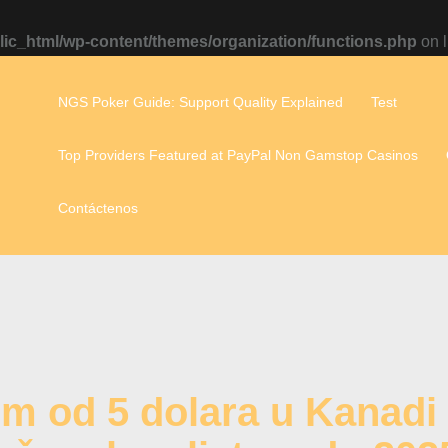
ic_html/wp-content/themes/organization/functions.php
on 
NGS Poker Guide: Support Quality Explained
Test
Top Providers Featured at PayPal Non Gamstop Casinos
Contáctenos
om od 5 dolara u Kanadi 