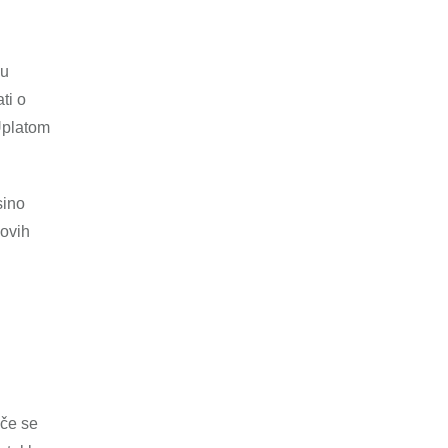
​u
ti o
Uplatom
sino
 ovih
iče se