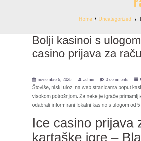
r
Home
/
Uncategorized
/ Bo
Bolji kasinoi s ulogo
casino prijava za rač
noviembre 5, 2025
admin
0 comments
Štoviše, niski ulozi na web stranicama poput kas
visokom potrošnjom. Za neke je igrače primamljiv
odabrati informirani lokalni kasino s ulogom od 5 
Ice casino prijava 
kartaške igre – Bl