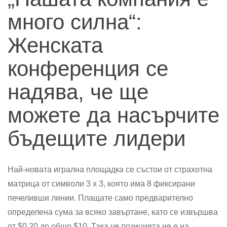
много силна“:
Женската
конференция се
надява, че ще
можете да насърчите
бъдещите лидери
Най-новата игрална площадка се състои от страхотна
матрица от символи 3 x 3, която има 8 фиксирани
печеливши линии. Плащате само предварително
определена сума за всяко завъртане, като се извършва
от $0,20 до общо $10. Така че позицията не е на