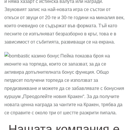
и няма хазарт с истинска валута или награди.
Звуковият запис на най-новата игра се състои от
откъси от звуци от 20-те и 30-те години на миналия век,
които очевидно се съдържат във формата. Тъй като
песните се изпълняват безразборно в кръг, това е в
зависимост от събитията, развиващи се на екрана.
Пейка показва броя на
иконите на торпеда, които се запазват, за да се
активира допълнителната бонус функция. Общо
петдесет получени торпеда се използват за
предизвикване и можете да се забавлявате с бонусния
куршум „Преодолейте новия Кракен“. За да получите
новата ценна награда за чантите на Кракен, трябва да
се справите с около три от шестте разкрити пипала.
„Нашата компания е