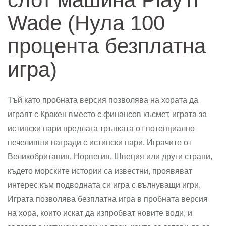
Wade (Нула 100
процента безплатна
игра)
Тъй като пробната версия позволява на хората да
играят с Кракен вместо с финансов късмет, играта за
истински пари предлага тръпката от потенциално
печеливши награди с истински пари. Играчите от
Великобритания, Норвегия, Швеция или други страни,
където морските истории са известни, проявяват
интерес към подводната си игра с вълнуващи игри.
Играта позволява безплатна игра в пробната версия
на хора, които искат да изпробват новите води, и