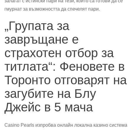
залагат с истински пари на тези, които са готови да се
гмурнат за възможността да спечелят пари.
„Групата за
завръщане е
страхотен отбор за
титлата“: Феновете в
Торонто отговарят на
загубите на Блу
Джейс в 5 мача
Casino Pearls изпробва онлайн локална казино система