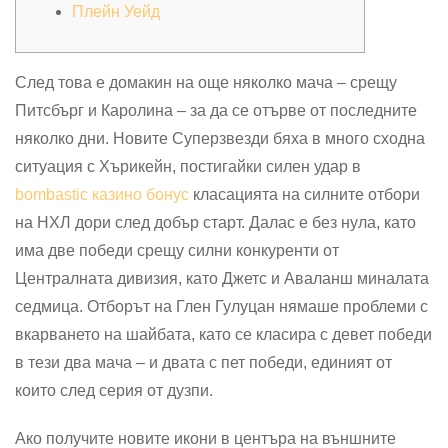
Плейн Уейд
След това е домакин на още няколко мача – срещу
Питсбърг и Каролина – за да се отърве от последните
няколко дни. Новите Суперзвезди бяха в много сходна
ситуация с Хърикейн, постигайки силен удар в
bombastic казино бонус
класацията на силните отбори
на НХЛ дори след добър старт. Далас е без нула, като
има две победи срещу силни конкуренти от
Централната дивизия, като Джетс и Аваланш миналата
седмица.
Отборът на Глен Гулуцан нямаше проблеми с
вкарването на шайбата, като се класира с девет победи
в тези два мача – и двата с пет победи, единият от
които след серия от дузпи.
Ако получите новите икони в центъра на външните