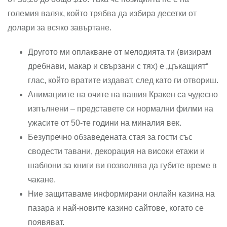
големия валяк, който трябва да избира десетки от
долари за всяко завъртане.
Другото ми оплакване от мелодията ти (визирам
дребнави, макар и свързани с тях) е „цъкащият“
глас, който вратите издават, след като ги отвориш.
Анимациите на очите на вашия Кракен са чудесно
изпълнени – представете си нормални филми на
ужасите от 50-те години на миналия век.
Безупречно обзаведената стая за гости със
сводести тавани, декорация на високи етажи и
шаблони за книги ви позволява да губите време в
чакане.
Ние защитаваме информирани онлайн казина на
пазара и най-новите казино сайтове, когато се
появяват.