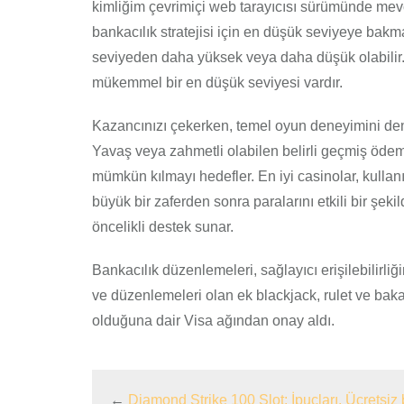
kimliğim çevrimiçi web tarayıcısı sürümünde mevc
bankacılık stratejisi için en düşük seviyeye bakman
seviyeden daha yüksek veya daha düşük olabilir.
mükemmel bir en düşük seviyesi vardır.
Kazancınızı çekerken, temel oyun deneyimini dene
Yavaş veya zahmetli olabilen belirli geçmiş ödeme 
mümkün kılmayı hedefler. En iyi casinolar, kullan
büyük bir zaferden sonra paralarını etkili bir şek
öncelikli destek sunar.
Bankacılık düzenlemeleri, sağlayıcı erişilebilirliği
ve düzenlemeleri olan ek blackjack, rulet ve bak
olduğuna dair Visa ağından onay aldı.
←
Diamond Strike 100 Slot: İpuçları, Ücretsiz 