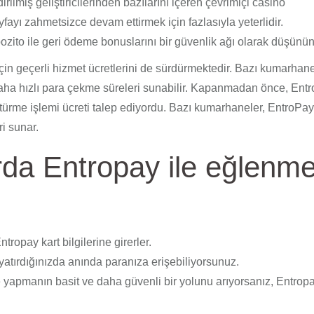
rilmiş geliştiricilerinden bazılarını içeren çevrimiçi casino
fayı zahmetsizce devam ettirmek için fazlasıyla yeterlidir.
ito ile geri ödeme bonuslarını bir güvenlik ağı olarak düşünün
 için geçerli hizmet ücretlerini de sürdürmektedir. Bazı kumarhane
daha hızlı para çekme süreleri sunabilir. Kapanmadan önce, Ent
türme işlemi ücreti talep ediyordu. Bazı kumarhaneler, EntroPay
ri sunar.
rda Entropay ile eğlenm
opay kart bilgilerine girerler.
atırdığınızda anında paranıza erişebiliyorsunuz.
yapmanın basit ve daha güvenli bir yolunu arıyorsanız, Entrop