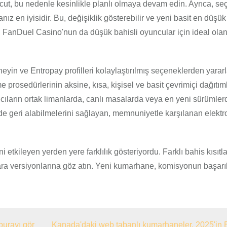
ut, bu nedenle kesinlikle planlı olmaya devam edin. Ayrıca, seç
ız en iyisidir. Bu, değişiklik gösterebilir ve yeni basit en düşük
 FanDuel Casino'nun da düşük bahisli oyuncular için ideal olan
yin ve Entropay profilleri kolaylaştırılmış seçeneklerden yararl
prosedürlerinin aksine, kısa, kişisel ve basit çevrimiçi dağıtıml
ıcıların ortak limanlarda, canlı masalarda veya en yeni sürümler
ilde geri alabilmelerini sağlayan, memnuniyetle karşılanan elektr
ni etkileyen yerden yere farklılık gösteriyordu. Farklı bahis kısıtl
ara versiyonlarına göz atın. Yeni kumarhane, komisyonun başarıl
burayı gör
Kanada'daki web tabanlı kumarhaneler, 2025'in E