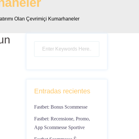
haneler
tırımı Olan Çevrimiçi Kumarhaneler
un
Entradas recientes
Fastbet: Bonus Scommesse
Fastbet: Recensione, Promo,
App Scommesse Sportive