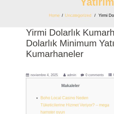
Yatırı
Home
/
Uncategorized
/ Yirmi Dol
Yirmi Dolarlık Kumar
Dolarlık Minimum Yatı
Kumarhaneler
noviembre 4, 2025
admin
0 comments
Makaleler
Boho Local Casino Neden
Tüketicilerine Hizmet Veriyor? – mega
hamster oyun