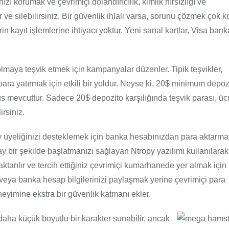
zı korumak ve çevrimiçi dolandırıcılık, kimlik hırsızlığı ve
r ve silebilirsiniz. Bir güvenlik ihlali varsa, sorunu çözmek çok ko
n kayıt işlemlerine ihtiyacı yoktur. Yeni sanal kartlar, Visa bank
lmaya teşvik etmek için kampanyalar düzenler. Tipik teşvikler,
 para yatırmak için etkili bir yoldur. Neyse ki, 20$ minimum depoz
us mevcuttur. Sadece 20$ depozito karşılığında teşvik parası, üc
irsiniz.
ay üyeliğinizi desteklemek için banka hesabınızdan para aktarma
lay bir şekilde başlatmanızı sağlayan Ntropy yazılımı kullanılarak
 aktarılır ve tercih ettiğiniz çevrimiçi kumarhanede yer almak için
l veya banka hesap bilgilerinizi paylaşmak yerine çevrimiçi para
eyimine ekstra bir güvenlik katmanı ekler.
aha küçük boyutlu bir karakter sunabilir, ancak