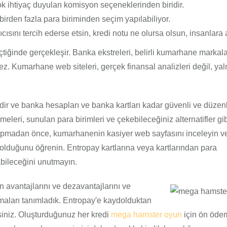
çok ihtiyaç duyulan komisyon seçeneklerinden biridir.
birden fazla para biriminden seçim yapılabiliyor.
ını tercih ederse etsin, kredi notu ne olursa olsun, insanlara aç
tiğinde gerçekleşir. Banka ekstreleri, belirli kumarhane markala
rmez. Kumarhane web siteleri, gerçek finansal analizleri değil, ya
 ve banka hesapları ve banka kartları kadar güvenli ve düzenli
imeleri, sunulan para birimleri ve çekebileceğiniz alternatifler gi
zi yapmadan önce, kumarhanenin kasiyer web sayfasını inceleyin v
 olduğunu öğrenin. Entropay kartlarına veya kartlarından para
abileceğini unutmayın.
n avantajlarını ve dezavantajlarını ve
maları tanımladık. Entropay'e kaydolduktan
rsiniz. Oluşturduğunuz her kredi
mega hamster oyun
için ön ödem