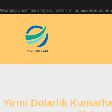
Warning
: Undefined array key "action" in
/home/corporac/publ
Yirmi Dolarlık Kumarh