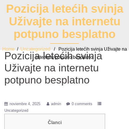
Pozicija letećih svinja
Uživajte na internetu
potpuno besplatno
Home
/
Uncategorized
/ Pozicija letećih svinja Uživajte na
Pozicija letećih svinja
internetu potpuno besplatno
Uživajte na internetu
potpuno besplatno
noviembre 4, 2025
admin
0 comments
Uncategorized
Članci