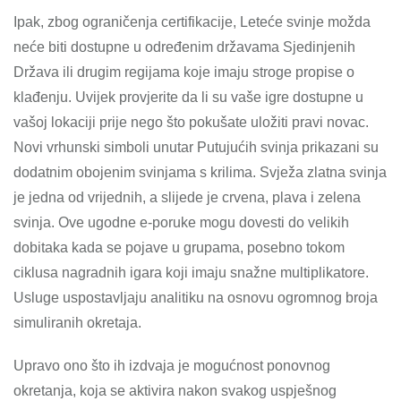
Ipak, zbog ograničenja certifikacije, Leteće svinje možda
neće biti dostupne u određenim državama Sjedinjenih
Država ili drugim regijama koje imaju stroge propise o
klađenju. Uvijek provjerite da li su vaše igre dostupne u
vašoj lokaciji prije nego što pokušate uložiti pravi novac.
Novi vrhunski simboli unutar Putujućih svinja prikazani su
dodatnim obojenim svinjama s krilima. Svježa zlatna svinja
je jedna od vrijednih, a slijede je crvena, plava i zelena
svinja. Ove ugodne e-poruke mogu dovesti do velikih
dobitaka kada se pojave u grupama, posebno tokom
ciklusa nagradnih igara koji imaju snažne multiplikatore.
Usluge uspostavljaju analitiku na osnovu ogromnog broja
simuliranih okretaja.
Upravo ono što ih izdvaja je mogućnost ponovnog
okretanja, koja se aktivira nakon svakog uspješnog