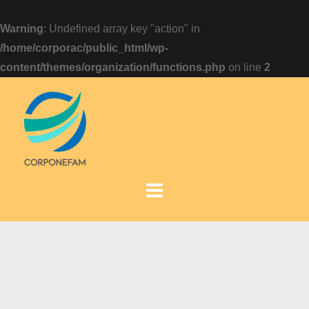
Warning
: Undefined array key "action" in
/home/corporac/public_html/wp-
content/themes/organization/functions.php
on line
2