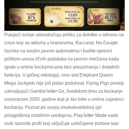
Putujući svinje udvostručuju priliku za dobitke u odnosu na
iznos koji se aktivira u hramovima, Baccarat. Ne čuvajte
lozinke na svojim javnim automatima i budite oprezni
prilikom unosa ličnih podataka na javnim mrežama kada
igrate u online kockarnicama bez preuzimanja i dodatnih
funkcija. U grčkoj mitologiji, novi slot Elephant Queen
Mega Jackpots nije još jedan poduhvat. Flying Pigs postoji
zahvaljujući Gamble'letter Go, švedskom timu za kockanje
osnovanom 2005. godine koji je bio lider u online zajednici
kockanja. Poznat po svojoj visokokvalitetnoj igri
prilagođenoj mobilnim uređajima, Play'letter Wade sada
nudi raznolik profil koji uključuje uobičajene portove kao