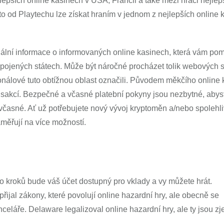
lepších online kasinech v USA, Francii a také mezi hráči nejlep
to od Playtechu lze získat hraním v jednom z nejlepších online 
ální informace o informovaných online kasinech, která vám po
pojených státech. Může být náročné procházet tolik webových s
sionálové tuto obtížnou oblast označili. Původem měkčího online
nsakcí. Bezpečné a včasné platební pokyny jsou nezbytné, abys
a včasné. Ať už potřebujete nový vývoj kryptoměn a/nebo spolehli
měřují na více možností.
o kroků bude váš účet dostupný pro vklady a vy můžete hrát.
řijal zákony, které povolují online hazardní hry, ale obecně se
eláře. Delaware legalizoval online hazardní hry, ale ty jsou z