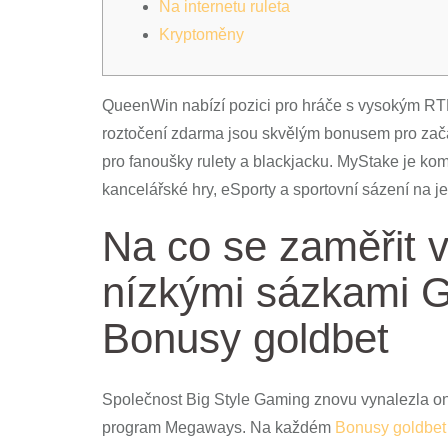
Na internetu ruleta
Kryptoměny
QueenWin nabízí pozici pro hráče s vysokým RT
roztočení zdarma jsou skvělým bonusem pro začát
pro fanoušky rulety a blackjacku.
MyStake je komp
kancelářské hry, eSporty a sportovní sázení na j
Na co se zaměřit v
nízkými sázkami G
Bonusy goldbet
Společnost Big Style Gaming znovu vynalezla onl
program Megaways. Na každém
Bonusy goldbet