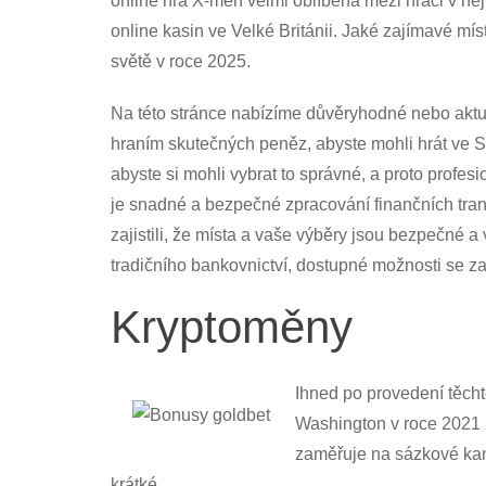
online hra X-men velmi oblíbená mezi hráči v nej
online kasin ve Velké Británii. Jaké zajímavé mís
světě v roce 2025.
Na této stránce nabízíme důvěryhodné nebo aktu
hraním skutečných peněz, abyste mohli hrát ve S
abyste si mohli vybrat to správné, a proto profe
je snadné a bezpečné zpracování finančních tra
zajistili, že místa a vaše výběry jsou bezpečné 
tradičního bankovnictví, dostupné možnosti se za
Kryptoměny
Ihned po provedení těcht
Washington v roce 2021 p
zaměřuje na sázkové kanc
krátké.