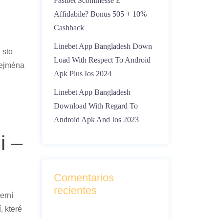
Fastbet Scommesse È
Affidabile? Bonus 505 + 10%
Cashback
Linebet App Bangladesh Down
 sto
Load With Respect To Android
zejména
Apk Plus Ios 2024
Linebet App Bangladesh
Download With Regard To
Android Apk And Ios 2023
i –
Comentarios
recientes
erní
, které