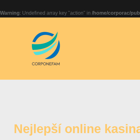
Warning
: Undefined array key "action" in
/home/corporac/publ
Nejlepší online kasi