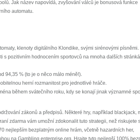
bolů. Jak název napovídá, zvyšování válců je bonusová funkce
rního automatu.
tomaty, klenoty digitálního Klondike, svými sirénovými písněmi.
ti s pozitivním hodnocením sportovců na mnoha dalších stránká
 94,35 % (to je o něco málo méně!).
sobitelnou herní rozmanitost pro jednotlivé hráče.
jména během svátečního roku, kdy se konají jinak významné spo
održování zákonů a předpisů. Některé hry, například blackjack,
raní zdarma vám umožní zdokonalit tuto strategii, než riskujete 
470 nejlepším bezplatným online hrám, včetně hazardních her,
mohou na Gambling enterprise.org. Hrajte tyto nejlepší 100% bez