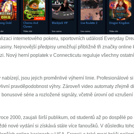
izaci internetového pokeru, sportovních událostí Everyday Dr
siny. Nejnovější předpisy umožňují přibližně tři značky online 
anzi. Nový herní poplatek v Connecticutu reguluje všechny ostatní
 nabízejí, jsou jejich proměnlivé výherní linie. Profesionálové 
 ovlivní pravděpodobnost výhry. Zároveň video automaty zřejmě d
 bonusové série a rozložené signály, včetně úrovní od vzrušení
oce 2000, zaujali širší publikum, od studentů až po dospělé po
aždé nové vydání si získává stále více fanoušků. V důsledku toho