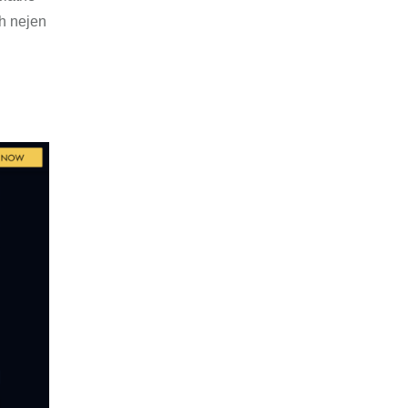
ah nejen