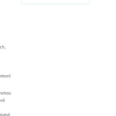
ch,
rtovní
 mohou
své
platné