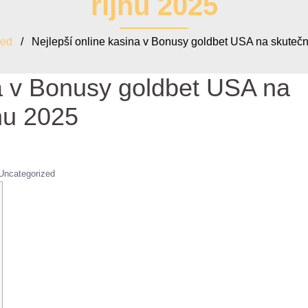
říjnu 2025
zed
/ Nejlepší online kasina v Bonusy goldbet USA na skutečné
na v Bonusy goldbet USA na
nu 2025
Uncategorized