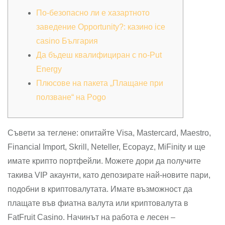
По-безопасно ли е хазартното
заведение Opportunity?: казино ice
casino България
Да бъдеш квалифициран с no-Put
Energy
Плюсове на пакета „Плащане при
ползване“ на Pogo
Съвети за теглене: опитайте Visa, Mastercard, Maestro,
Financial Import, Skrill, Neteller, Ecopayz, MiFinity и ще
имате крипто портфейли. Можете дори да получите
такива VIP акаунти, като депозирате най-новите пари,
подобни в криптовалутата. Имате възможност да
плащате във фиатна валута или криптовалута в
FatFruit Casino. Начинът на работа е лесен –