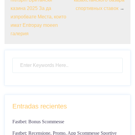
казина 2025 За да
спортивных ставок
→
изпробвате Места, които
имат Entropay moeen
галерия
Entradas recientes
Fastbet: Bonus Scommesse
Fastbet: Recensione, Promo, App Scommesse Sportive