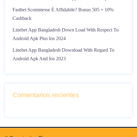
Fastbet Scommesse È Affidabile? Bonus 505 + 10%
Cashback
Linebet App Bangladesh Down Load With Respect To
Android Apk Plus Ios 2024
Linebet App Bangladesh Download With Regard To
Android Apk And Ios 2023
Comentarios recientes