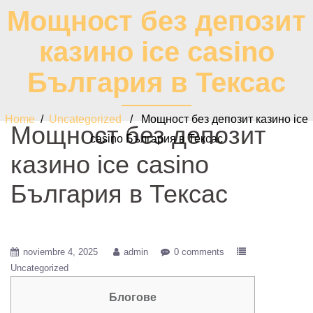
Мощност без депозит
казино ice casino
България в Тексас
Home
/
Uncategorized
/ Мощност без депозит казино ice
Мощност без депозит
casino България в Тексас
казино ice casino
България в Тексас
noviembre 4, 2025
admin
0 comments
Uncategorized
Блогове