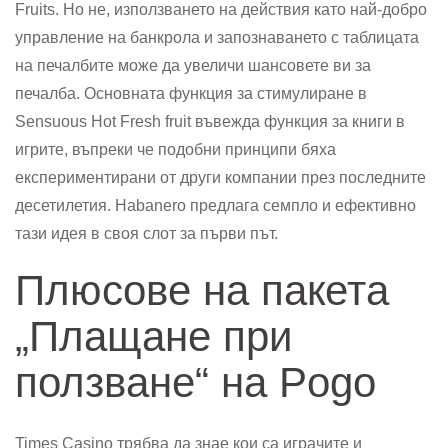
Fruits. Но не, използването на действия като най-добро
управление на банкрола и запознаването с таблицата
на печалбите може да увеличи шансовете ви за
печалба. Основната функция за стимулиране в
Sensuous Hot Fresh fruit въвежда функция за книги в
игрите, въпреки че подобни принципи бяха
експериментирани от други компании през последните
десетилетия. Habanero предлага семпло и ефективно
тази идея в своя слот за първи път.
Плюсове на пакета
„Плащане при
ползване“ на Pogo
Times Casino трябва да знае кои са играчите и