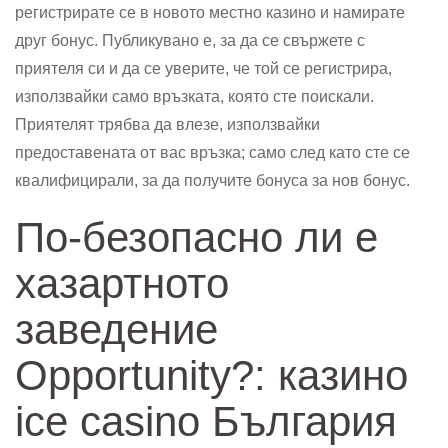
регистрирате се в новото местно казино и намирате
друг бонус.
Публикувано е, за да се свържете с
приятеля си и да се уверите, че той се регистрира,
използвайки само връзката, която сте поискали.
Приятелят трябва да влезе, използвайки
предоставената от вас връзка; само след като сте се
квалифицирали, за да получите бонуса за нов бонус.
По-безопасно ли е
хазартното
заведение
Opportunity?: казино
ice casino България