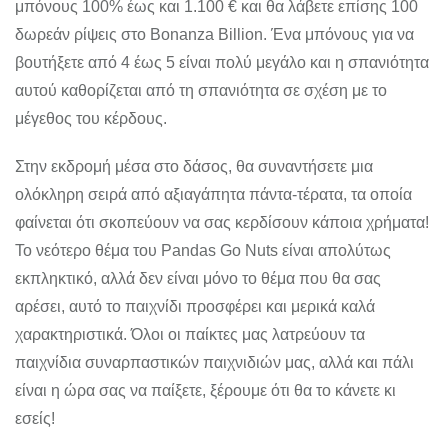
μπόνους 100% έως και 1.100 € και θα λάβετε επίσης 100
δωρεάν ρίψεις στο Bonanza Billion. Ένα μπόνους για να
βουτήξετε από 4 έως 5 είναι πολύ μεγάλο και η σπανιότητα
αυτού καθορίζεται από τη σπανιότητα σε σχέση με το
μέγεθος του κέρδους.
Στην εκδρομή μέσα στο δάσος, θα συναντήσετε μια
ολόκληρη σειρά από αξιαγάπητα πάντα-τέρατα, τα οποία
φαίνεται ότι σκοπεύουν να σας κερδίσουν κάποια χρήματα!
Το νεότερο θέμα του Pandas Go Nuts είναι απολύτως
εκπληκτικό, αλλά δεν είναι μόνο το θέμα που θα σας
αρέσει, αυτό το παιχνίδι προσφέρει και μερικά καλά
χαρακτηριστικά. Όλοι οι παίκτες μας λατρεύουν τα
παιχνίδια συναρπαστικών παιχνιδιών μας, αλλά και πάλι
είναι η ώρα σας να παίξετε, ξέρουμε ότι θα το κάνετε κι
εσείς!