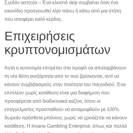
Σχεδόν αστοχία – Ένα κλειστό skip συμβαίνει όταν ένα
εικονίδιο προσγειωθεί λίγο πάνω ή κάτω από μια στήλη
που αποφέρει καλό κέρδος.
Επιχειρήσεις
κρυπτονομισμάτων
Αυτή η αυτονομία επιτρέπει στα προφίλ να απολαμβάνουν
τη νέα θέση ανεξάρτητα από το πού βρίσκονται, αντί να
κάνουν συμβιβασμούς στην ποιότητα του παιχνιδιού. Ένα
επιπλέον χωρίς κατάθεση είναι μια διαφήμιση που
προσφέρεται από διαδικτυακά καζίνο, όπου οι
επαγγελματίες προσπαθούν να ανταμειφθούν με 100%
δωρεάν πρόσθετα μπόνους χωρίς να χρειάζεται να κάνουν
κατάθεση. Η Insane Gambling Enterprise, όπως και πολλά