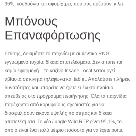
96%, κουδούνια και σφυρίχτρες που σας αρέσουν, κ.λπ.
Μπόνους
Επαναφόρτωσης
Επίσης, δοκιμάστε το παιχνίδι με αυθεντικό RNG,
εγγυώμενο τυχαία, δίκαια αποτελέσματα. Δεν απαιτείται
καμία εφαρμογή – το καζίνο Insane Local λειτουργεί
αβίαστα σε κινητά τηλέφωνα και tablet. Απολαύστε πλήρεις
δυνατότητες και μπορείτε να έχετε ευέλικτο πλαίσιο
απευθείας στο πρόγραμμα περιήγησης. Όλα τα παιχνίδια
παρέχονται από κορυφαίους σχεδιαστές για να
διασφαλίσουν εικόνα υψηλής ποιότητας και δίκαια
αποτελέσματα. Το νέο Jungle Wild RTP είναι 95,1%, το
οποίο είναι ένα πολύ μέτριο ποσοστό για να έχετε ports.