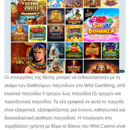
Οι συνεργάτες της θέσης μπορεί να ενθουσιαστούν με τη
γκάμα των διαθέσιμων παιχνιδιών στο Wild Gambling, από
κλασικά παιχνίδια 3 τροχών έως παιχνίδια έξι τροχών και
προοδευτικά παιχνίδια. Τα νέα γραφικά σε αυτό το παιχνίδι
είναι εξαιρετικά, εξασφαλίζοντας μια έντονη, καθηλωτική και
διασκεδαστική αίσθηση παιχνιδιού. Η πλοήγηση στο
περιβάλλον χρήστη με θέμα το δάσος του Wild Casino είναι