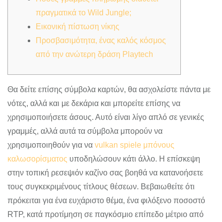
πραγματικά το Wild Jungle;
Εικονική πίστωση νίκης
Προσβασιμότητα, ένας καλός κόσμος
από την ανώτερη δράση Playtech
Θα δείτε επίσης σύμβολα καρτών, θα ασχολείστε πάντα με
νότες, αλλά και με δεκάρια και μπορείτε επίσης να
χρησιμοποιήσετε άσους. Αυτό είναι λίγο απλό σε γενικές
γραμμές, αλλά αυτά τα σύμβολα μπορούν να
χρησιμοποιηθούν για να
vulkan spiele μπόνους
καλωσορίσματος
υποδηλώσουν κάτι άλλο. Η επίσκεψη
στην τοπική ρεσεψιόν καζίνο σας βοηθά να κατανοήσετε
τους συγκεκριμένους τίτλους θέσεων.
Βεβαιωθείτε ότι
πρόκειται για ένα ευχάριστο θέμα, ένα φιλόξενο ποσοστό
RTP, κατά προτίμηση σε παγκόσμιο επίπεδο μέτριο από