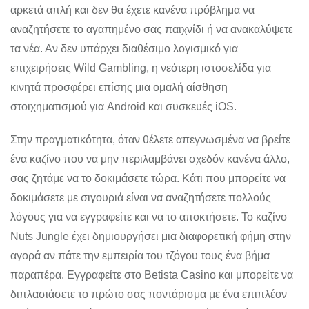
αρκετά απλή και δεν θα έχετε κανένα πρόβλημα να
αναζητήσετε το αγαπημένο σας παιχνίδι ή να ανακαλύψετε
τα νέα. Αν δεν υπάρχει διαθέσιμο λογισμικό για
επιχειρήσεις Wild Gambling, η νεότερη ιστοσελίδα για
κινητά προσφέρει επίσης μια ομαλή αίσθηση
στοιχηματισμού για Android και συσκευές iOS.
Στην πραγματικότητα, όταν θέλετε απεγνωσμένα να βρείτε
ένα καζίνο που να μην περιλαμβάνει σχεδόν κανένα άλλο,
σας ζητάμε να το δοκιμάσετε τώρα. Κάτι που μπορείτε να
δοκιμάσετε με σιγουριά είναι να αναζητήσετε πολλούς
λόγους για να εγγραφείτε και να το αποκτήσετε. Το καζίνο
Nuts Jungle έχει δημιουργήσει μια διαφορετική φήμη στην
αγορά αν πάτε την εμπειρία του τζόγου τους ένα βήμα
παραπέρα. Εγγραφείτε στο Betista Casino και μπορείτε να
διπλασιάσετε το πρώτο σας ποντάρισμα με ένα επιπλέον