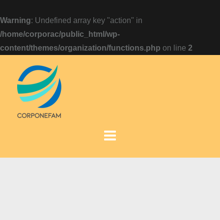
Warning
: Undefined array key "action" in
/home/corporac/public_html/wp-
content/themes/organization/functions.php
on line
2