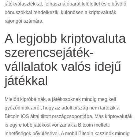
játékválasztékkal, felhasználóbarát felülettel és elbűvölő
bónuszokkal rendelkezik, különösen a kriptovaluták
rajongói számára.
A legjobb kriptovaluta
szerencsejáték-
vállalatok valós idejű
játékkal
Mielőtt kipróbálnák, a játékosoknak mindig meg kell
győződniük arról, hogy az adott ország nem tartozik a
Bitcoin iOS által tiltott országcsoportjába. Más kriptovaluták
is egyre több játékost vonzanak a Bitcoin melletti
lehetőségek bővülésével. A mobil Bitcoin kaszinók mindig