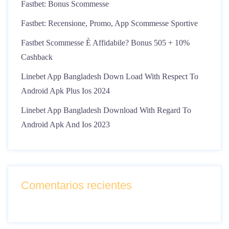
Fastbet: Bonus Scommesse
Fastbet: Recensione, Promo, App Scommesse Sportive
Fastbet Scommesse È Affidabile? Bonus 505 + 10%
Cashback
Linebet App Bangladesh Down Load With Respect To
Android Apk Plus Ios 2024
Linebet App Bangladesh Download With Regard To
Android Apk And Ios 2023
Comentarios recientes