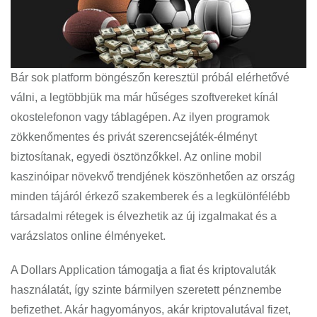
Bár sok platform böngészőn keresztül próbál elérhetővé
válni, a legtöbbjük ma már hűséges szoftvereket kínál
okostelefonon vagy táblagépen. Az ilyen programok
zökkenőmentes és privát szerencsejáték-élményt
biztosítanak, egyedi ösztönzőkkel. Az online mobil
kaszinóipar növekvő trendjének köszönhetően az ország
minden tájáról érkező szakemberek és a legkülönfélébb
társadalmi rétegek is élvezhetik az új izgalmakat és a
varázslatos online élményeket.
A Dollars Application támogatja a fiat és kriptovaluták
használatát, így szinte bármilyen szeretett pénznembe
befizethet. Akár hagyományos, akár kriptovalutával fizet,