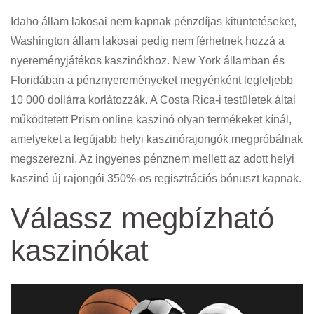
Idaho állam lakosai nem kapnak pénzdíjas kitüntetéseket,
Washington állam lakosai pedig nem férhetnek hozzá a
nyereményjátékos kaszinókhoz. New York államban és
Floridában a pénznyereményeket megyénként legfeljebb
10 000 dollárra korlátozzák. A Costa Rica-i testületek által
működtetett Prism online kaszinó olyan termékeket kínál,
amelyeket a legújabb helyi kaszinórajongók megpróbálnak
megszerezni. Az ingyenes pénznem mellett az adott helyi
kaszinó új rajongói 350%-os regisztrációs bónuszt kapnak.
Válassz megbízható
kaszinókat