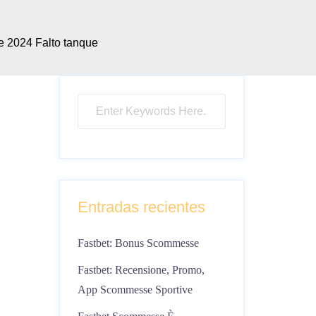
e 2024 Falto tanque
Entradas recientes
Fastbet: Bonus Scommesse
Fastbet: Recensione, Promo,
App Scommesse Sportive