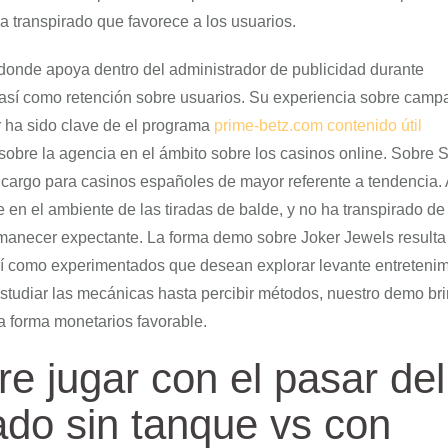
a transpirado que favorece a los usuarios.
adonde apoya dentro del administrador de publicidad durante
así­ como retención sobre usuarios. Su experiencia sobre cam
or ha sido clave de el programa
prime-betz.com contenido útil
sobre la agencia en el ámbito sobre los casinos online. Sobre 
n cargo para casinos españoles de mayor referente a tendencia.
 en el ambiente de las tiradas de balde, y no ha transpirado de
rmanecer expectante. La forma demo sobre Joker Jewels resulta
sí­ como experimentados que desean explorar levante entreteni
studiar las mecánicas hasta percibir métodos, nuestro demo bri
la forma monetarios favorable.
e jugar con el pasar del
ado sin tanque vs con