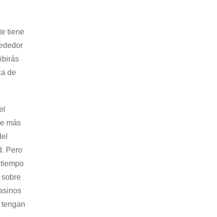
e tiene
rededor
ibirás
ca de
el
ce más
del
d. Pero
 tiempo
n sobre
casinos
s tengan