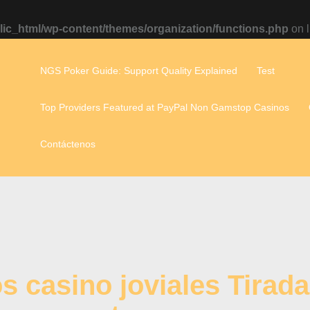
ic_html/wp-content/themes/organization/functions.php
on 
NGS Poker Guide: Support Quality Explained
Test
Top Providers Featured at PayPal Non Gamstop Casinos
Contáctenos
 casino joviales Tirada