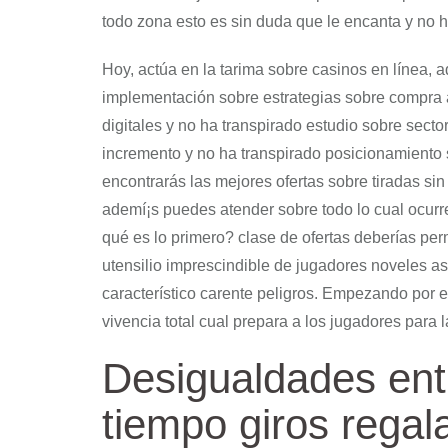
todo zona esto es sin duda que le encanta y no h
Hoy, actúa en la tarima sobre casinos en línea, 
implementación sobre estrategias sobre compra 
digitales y no ha transpirado estudio sobre sect
incremento y no ha transpirado posicionamiento 
encontrarás las mejores ofertas sobre tiradas si
ademí¡s puedes atender sobre todo lo cual ocurre
qué es lo primero? clase de ofertas deberías pe
utensilio imprescindible de jugadores noveles a
característico carente peligros. Empezando por e
vivencia total cual prepara a los jugadores para 
Desigualdades entr
tiempo giros regal