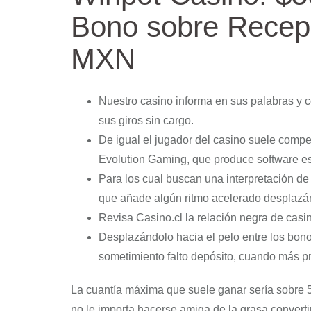
Bono sobre Recep
MXN
Nuestro casino informa en sus palabras y 
sus giros sin cargo.
De igual el jugador del casino suele compet
Evolution Gaming, que produce software e
Para los cual buscan una interpretación de
que añade algún ritmo acelerado desplazán
Revisa Casino.cl la relación negra de casi
Desplazándolo hacia el pelo entre los bon
sometimiento falto depósito, cuando más 
La cuantía máxima que suele ganar serí­a sobre 5
no le importa hacerse amiga de la grasa converti