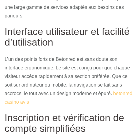
une large gamme de services adaptés aux besoins des
parieurs.
Interface utilisateur et facilité
d’utilisation
L’un des points forts de Betonred est sans doute son
interface ergonomique. Le site est conçu pour que chaque
visiteur accède rapidement à sa section préférée. Que ce
soit sur ordinateur ou mobile, la navigation se fait sans
accrocs, le tout avec un design moderne et épuré.
betonred
casino avis
Inscription et vérification de
compte simplifiées