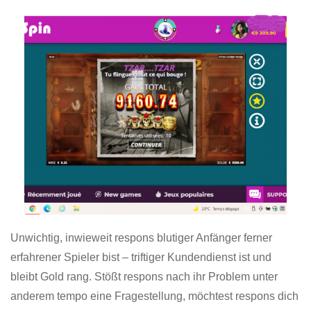
Unwichtig, inwieweit respons blutiger Anfänger ferner
erfahrener Spieler bist – triftiger Kundendienst ist und
bleibt Gold rang. Stößt respons nach ihr Problem unter
anderem tempo eine Fragestellung, möchtest respons dich