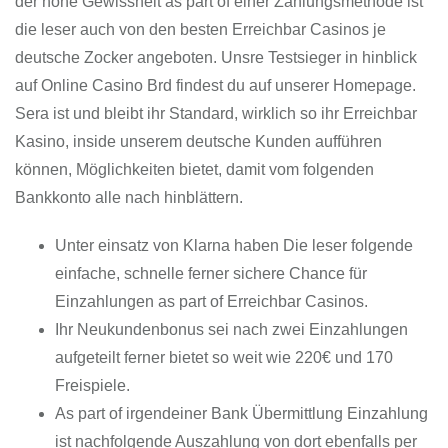
der hohe Gewissheit as part of einer Zahlungsmethode ist
die leser auch von den besten Erreichbar Casinos je
deutsche Zocker angeboten. Unsre Testsieger in hinblick
auf Online Casino Brd findest du auf unserer Homepage.
Sera ist und bleibt ihr Standard, wirklich so ihr Erreichbar
Kasino, inside unserem deutsche Kunden aufführen
können, Möglichkeiten bietet, damit vom folgenden
Bankkonto alle nach hinblättern.
Unter einsatz von Klarna haben Die leser folgende
einfache, schnelle ferner sichere Chance für
Einzahlungen as part of Erreichbar Casinos.
Ihr Neukundenbonus sei nach zwei Einzahlungen
aufgeteilt ferner bietet so weit wie 220€ und 170
Freispiele.
As part of irgendeiner Bank Übermittlung Einzahlung
ist nachfolgende Auszahlung von dort ebenfalls per