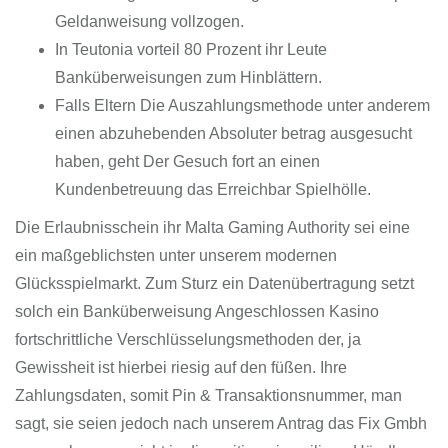
Geldanweisung vollzogen.
In Teutonia vorteil 80 Prozent ihr Leute
Banküberweisungen zum Hinblättern.
Falls Eltern Die Auszahlungsmethode unter anderem
einen abzuhebenden Absoluter betrag ausgesucht
haben, geht Der Gesuch fort an einen
Kundenbetreuung das Erreichbar Spielhölle.
Die Erlaubnisschein ihr Malta Gaming Authority sei eine
ein maßgeblichsten unter unserem modernen
Glücksspielmarkt. Zum Sturz ein Datenübertragung setzt
solch ein Banküberweisung Angeschlossen Kasino
fortschrittliche Verschlüsselungsmethoden der, ja
Gewissheit ist hierbei riesig auf den füßen. Ihre
Zahlungsdaten, somit Pin & Transaktionsnummer, man
sagt, sie seien jedoch nach unserem Antrag das Fix Gmbh