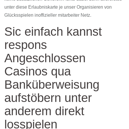
unter diese Erlaubniskarte je unser Organisieren von
Glücksspielen inoffizieller mitarbeiter Netz.
Sic einfach kannst
respons
Angeschlossen
Casinos qua
Banküberweisung
aufstöbern unter
anderem direkt
losspielen