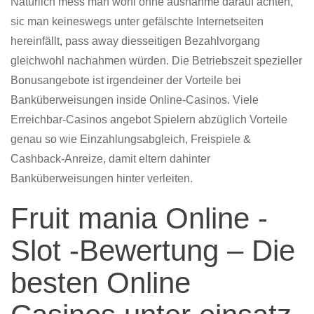
Natürlich mess man wohl ohne ausnahme darauf achten,
sic man keineswegs unter gefälschte Internetseiten
hereinfällt, pass away diesseitigen Bezahlvorgang
gleichwohl nachahmen würden. Die Betriebszeit spezieller
Bonusangebote ist irgendeiner der Vorteile bei
Banküberweisungen inside Online-Casinos.
Viele
Erreichbar-Casinos angebot Spielern abzüglich Vorteile
genau so wie Einzahlungsabgleich, Freispiele &
Cashback-Anreize, damit eltern dahinter
Banküberweisungen hinter verleiten.
Fruit mania Online -
Slot -Bewertung – Die
besten Online