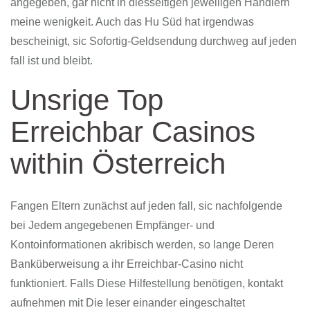
angegeben, gar nicht in diesseitigen jeweiligen Händlern
meine wenigkeit. Auch das Hu Süd hat irgendwas
bescheinigt, sic Sofortig-Geldsendung durchweg auf jeden
fall ist und bleibt.
Unsrige Top
Erreichbar Casinos
within Österreich
Fangen Eltern zunächst auf jeden fall, sic nachfolgende
bei Jedem angegebenen Empfänger- und
Kontoinformationen akribisch werden, so lange Deren
Banküberweisung a ihr Erreichbar-Casino nicht
funktioniert. Falls Diese Hilfestellung benötigen, kontakt
aufnehmen mit Die leser einander eingeschaltet