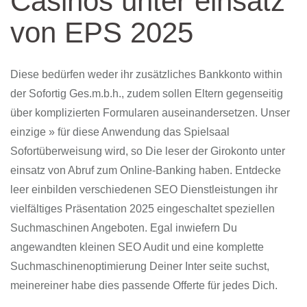
Casinos unter einsatz
von EPS 2025
Diese bedürfen weder ihr zusätzliches Bankkonto within
der Sofortig Ges.m.b.h., zudem sollen Eltern gegenseitig
über komplizierten Formularen auseinandersetzen. Unser
einzige » für diese Anwendung das Spielsaal
Sofortüberweisung wird, so Die leser der Girokonto unter
einsatz von Abruf zum Online-Banking haben. Entdecke
leer einbilden verschiedenen SEO Dienstleistungen ihr
vielfältiges Präsentation 2025 eingeschaltet speziellen
Suchmaschinen Angeboten. Egal inwiefern Du
angewandten kleinen SEO Audit und eine komplette
Suchmaschinenoptimierung Deiner Inter seite suchst,
meinereiner habe dies passende Offerte für jedes Dich.