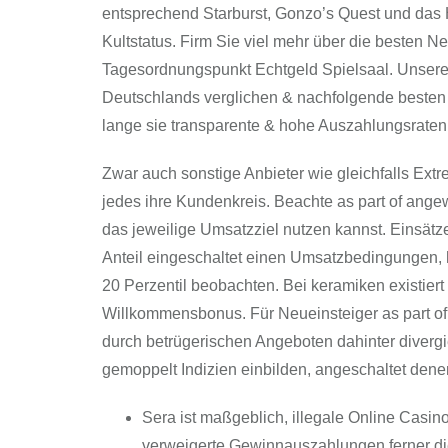
entsprechend Starburst, Gonzo’s Quest und das 
Kultstatus. Firm Sie viel mehr über die besten N
Tagesordnungspunkt Echtgeld Spielsaal. Unsere
Deutschlands verglichen & nachfolgende besten de
lange sie transparente & hohe Auszahlungsraten
Zwar auch sonstige Anbieter wie gleichfalls Ext
jedes ihre Kundenkreis. Beachte as part of ang
das jeweilige Umsatzziel nutzen kannst. Einsätz
Anteil eingeschaltet einen Umsatzbedingungen, 
20 Perzentil beobachten. Bei keramiken existiert
Willkommensbonus. Für Neueinsteiger as part of ei
durch betrügerischen Angeboten dahinter divergi
gemoppelt Indizien einbilden, angeschaltet dene
Sera ist maßgeblich, illegale Online Casin
verweigerte Gewinnauszahlungen ferner die