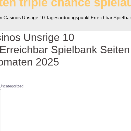
ten triple chance spiel
Casinos Unsrige 10 Tagesordnungspunkt Erreichbar Spielbank
inos Unsrige 10
rreichbar Spielbank Seiten
utomaten 2025
Uncategorized