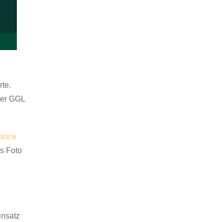
rte.
der GGL
hance
s Foto
insatz