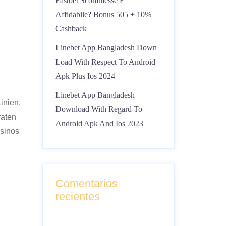
Fastbet Scommesse È
Affidabile? Bonus 505 + 10%
Cashback
Linebet App Bangladesh Down
Load With Respect To Android
Apk Plus Ios 2024
Linebet App Bangladesh
inien,
Download With Regard To
raten
Android Apk And Ios 2023
sinos
Comentarios
recientes