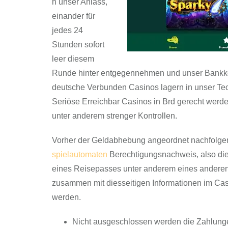
n unser Anlass,
einander für
jedes 24
Stunden sofort
leer diesem
Runde hinter entgegennehmen und unser Bankkont
deutsche Verbunden Casinos lagern in unser Tech
Seriöse Erreichbar Casinos in Brd gerecht werd
unter anderem strenger Kontrollen.
Vorher der Geldabhebung angeordnet nachfolg
spielautomaten
Berechtigungsnachweis, also die
eines Reisepasses unter anderem eines anderen
zusammen mit diesseitigen Informationen im Casi
werden.
Nicht ausgeschlossen werden die Zahlungen