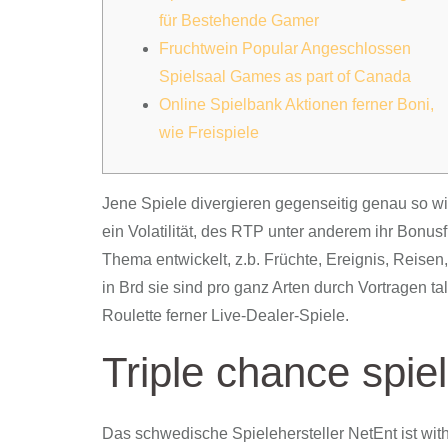
für Bestehende Gamer
Fruchtwein Popular Angeschlossen
Spielsaal Games as part of Canada
Online Spielbank Aktionen ferner Boni,
wie Freispiele
Jene Spiele divergieren gegenseitig genau so wie
ein Volatilität, des RTP unter anderem ihr Bonus
Thema entwickelt, z.b. Früchte, Ereignis, Reisen
in Brd sie sind pro ganz Arten durch Vortragen ta
Roulette ferner Live-Dealer-Spiele.
Triple chance spie
Das schwedische Spielehersteller NetEnt ist withi