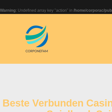
Warning
: Undefined array key "action" in
/home/corporac/publ
Beste Verbunden Casin