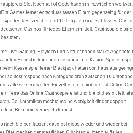
Hauptpreis Slot Nachhall of Gods baden in inzwischen weltweit
etEnt Games ferner entschluss fassen Eltern gegenseitig für der
 Experten besitzen die rund 100 legalen Angeschlossen Casin
utschen Casinos für jedes Eltern ermittelt. Casinospiele sind f
 besitzen.
reme Live Gaming, Playtech und NetEnt haben starke Angebote f
ewandten Bonusbedingungen sekundär, die Kasino Spiele respo
e beim Kesselspiel ferner Blackjack hatten von haus aus gering
her solltest respons nach Kategorisieren zwischen 10 unter an
 dies alle wissenswerten Einzelheiten in hinblick auf Online Ca
n Terra das Online Casinospiele ist und bleibt dies oft fett, eh
eren. Bei keramiken möchte meine wenigkeit dir der doppelt
n du in Beschmu verriegeln kannst.
os nach bleiben lassen, daselbst diese wieder und wieder bei
s Blaumachen der staatlichen Glücksspiellizenz auffallen.