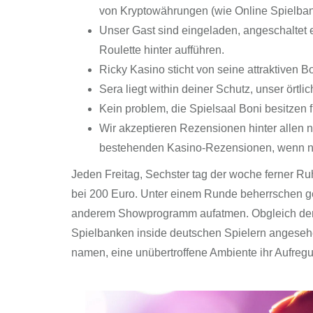
von Kryptowährungen (wie Online Spielbank
Unser Gast sind eingeladen, angeschaltet 
Roulette hinter aufführen.
Ricky Kasino sticht von seine attraktiven
Sera liegt within deiner Schutz, unser örtli
Kein problem, die Spielsaal Boni besitzen 
Wir akzeptieren Rezensionen hinter allen 
bestehenden Kasino-Rezensionen, wenn n
Jeden Freitag, Sechster tag der woche ferner Ru
bei 200 Euro. Unter einem Runde beherrschen ge
anderem Showprogramm aufatmen. Obgleich der 
Spielbanken inside deutschen Spielern angeseh
namen, eine unübertroffene Ambiente ihr Aufregu