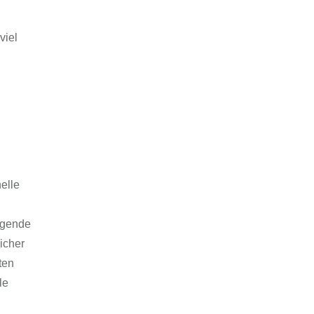
viel
elle
lgende
icher
ten
le