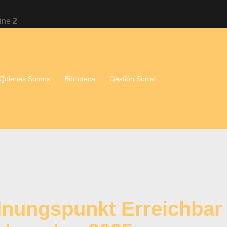
line
2
Quienes Somos
Biblioteca
Gestión Social
dnungspunkt Erreichbar