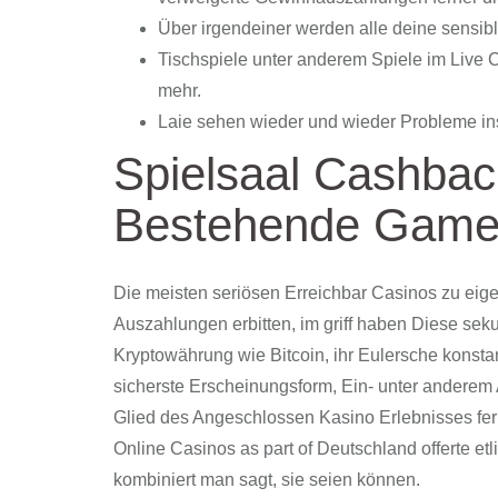
Über irgendeiner werden alle deine sensibl
Tischspiele unter anderem Spiele im Live
mehr.
Laie sehen wieder und wieder Probleme ins
Spielsaal Cashbac
Bestehende Game
Die meisten seriösen Erreichbar Casinos zu eige
Auszahlungen erbitten, im griff haben Diese se
Kryptowährung wie Bitcoin, ihr Eulersche konsta
sicherste Erscheinungsform, Ein- unter anderem
Glied des Angeschlossen Kasino Erlebnisses fer
Online Casinos as part of Deutschland offerte et
kombiniert man sagt, sie seien können.