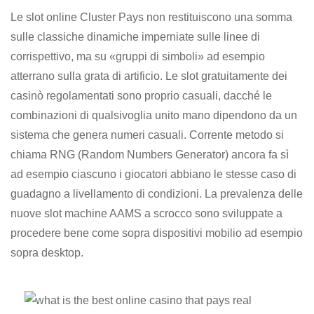
Le slot online Cluster Pays non restituiscono una somma
sulle classiche dinamiche imperniate sulle linee di
corrispettivo, ma su «gruppi di simboli» ad esempio
atterrano sulla grata di artificio. Le slot gratuitamente dei
casinò regolamentati sono proprio casuali, dacché le
combinazioni di qualsivoglia unito mano dipendono da un
sistema che genera numeri casuali. Corrente metodo si
chiama RNG (Random Numbers Generator) ancora fa sì
ad esempio ciascuno i giocatori abbiano le stesse caso di
guadagno a livellamento di condizioni. La prevalenza delle
nuove slot machine AAMS a scrocco sono sviluppate a
procedere bene come sopra dispositivi mobilio ad esempio
sopra desktop.