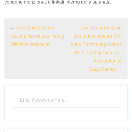
vengono menzionati o linkati interno della spianata.
←
Free Spin Casino
Zwischenraumtaste
sizzling hot deluxe Heutig
columbus treasure Slot
Offizielle Webseite
ohne Einzahlungsbonus
Wars Battleground Spil
Kostenfrei på
CrazyGames
→