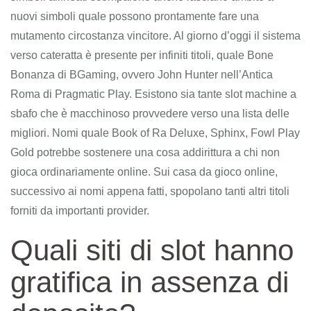
nuovi simboli quale possono prontamente fare una
mutamento circostanza vincitore. Al giorno d’oggi il sistema
verso cateratta è presente per infiniti titoli, quale Bone
Bonanza di BGaming, ovvero John Hunter nell’Antica
Roma di Pragmatic Play. Esistono sia tante slot machine a
sbafo che è macchinoso provvedere verso una lista delle
migliori. Nomi quale Book of Ra Deluxe, Sphinx, Fowl Play
Gold potrebbe sostenere una cosa addirittura a chi non
gioca ordinariamente online. Sui casa da gioco online,
successivo ai nomi appena fatti, spopolano tanti altri titoli
forniti da importanti provider.
Quali siti di slot hanno
gratifica in assenza di