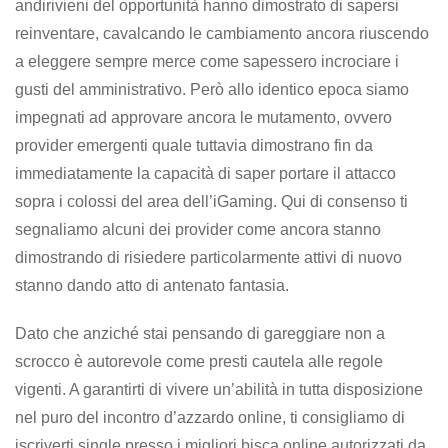
andirivieni del opportunità hanno dimostrato di sapersi
reinventare, cavalcando le cambiamento ancora riuscendo
a eleggere sempre merce come sapessero incrociare i
gusti del amministrativo. Però allo identico epoca siamo
impegnati ad approvare ancora le mutamento, ovvero
provider emergenti quale tuttavia dimostrano fin da
immediatamente la capacità di saper portare il attacco
sopra i colossi del area dell’iGaming. Qui di consenso ti
segnaliamo alcuni dei provider come ancora stanno
dimostrando di risiedere particolarmente attivi di nuovo
stanno dando atto di antenato fantasia.
Dato che anziché stai pensando di gareggiare non a
scrocco è autorevole come presti cautela alle regole
vigenti. A garantirti di vivere un’abilità in tutta disposizione
nel puro del incontro d’azzardo online, ti consigliamo di
iscriverti single presso i migliori bisca online autorizzati da