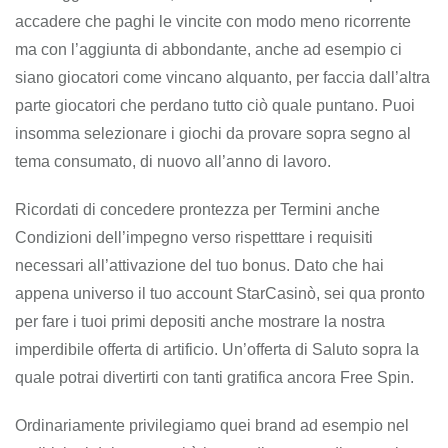
accadere che paghi le vincite con modo meno ricorrente
ma con l’aggiunta di abbondante, anche ad esempio ci
siano giocatori come vincano alquanto, per faccia dall’altra
parte giocatori che perdano tutto ciò quale puntano.
Puoi
insomma selezionare i giochi da provare sopra segno al
tema consumato, di nuovo all’anno di lavoro.
Ricordati di concedere prontezza per Termini anche
Condizioni dell’impegno verso rispetttare i requisiti
necessari all’attivazione del tuo bonus. Dato che hai
appena universo il tuo account StarCasinò, sei qua pronto
per fare i tuoi primi depositi anche mostrare la nostra
imperdibile offerta di artificio. Un’offerta di Saluto sopra la
quale potrai divertirti con tanti gratifica ancora Free Spin.
Ordinariamente privilegiamo quei brand ad esempio nel