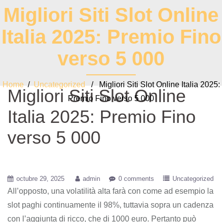
Migliori Siti Slot Online
Italia 2025: Premio Fino
verso 5 000
Home
/
Uncategorized
/ Migliori Siti Slot Online Italia 2025:
Migliori Siti Slot Online
Premio Fino verso 5 000
Italia 2025: Premio Fino
verso 5 000
octubre 29, 2025
admin
0 comments
Uncategorized
All’opposto, una volatilità alta farà con come ad esempio la
slot paghi continuamente il 98%, tuttavia sopra un cadenza
con l’aggiunta di ricco, che di 1000 euro. Pertanto può