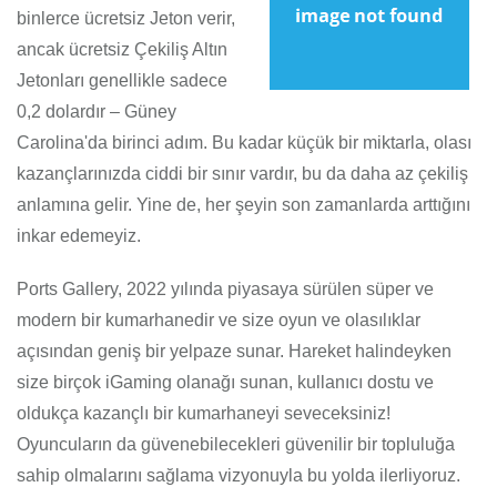
binlerce ücretsiz Jeton verir,
ancak ücretsiz Çekiliş Altın
Jetonları genellikle sadece
0,2 dolardır – Güney
Carolina'da birinci adım. Bu kadar küçük bir miktarla, olası
kazançlarınızda ciddi bir sınır vardır, bu da daha az çekiliş
anlamına gelir. Yine de, her şeyin son zamanlarda arttığını
inkar edemeyiz.
Ports Gallery, 2022 yılında piyasaya sürülen süper ve
modern bir kumarhanedir ve size oyun ve olasılıklar
açısından geniş bir yelpaze sunar. Hareket halindeyken
size birçok iGaming olanağı sunan, kullanıcı dostu ve
oldukça kazançlı bir kumarhaneyi seveceksiniz!
Oyuncuların da güvenebilecekleri güvenilir bir topluluğa
sahip olmalarını sağlama vizyonuyla bu yolda ilerliyoruz.