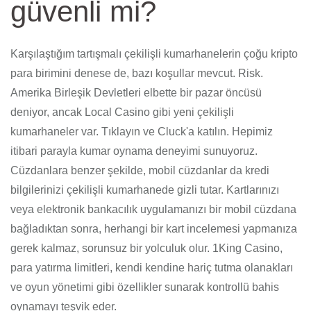
güvenli mi?
Karşılaştığım tartışmalı çekilişli kumarhanelerin çoğu kripto
para birimini denese de, bazı koşullar mevcut. Risk.
Amerika Birleşik Devletleri elbette bir pazar öncüsü
deniyor, ancak Local Casino gibi yeni çekilişli
kumarhaneler var. Tıklayın ve Cluck'a katılın. Hepimiz
itibari parayla kumar oynama deneyimi sunuyoruz.
Cüzdanlara benzer şekilde, mobil cüzdanlar da kredi
bilgilerinizi çekilişli kumarhanede gizli tutar. Kartlarınızı
veya elektronik bankacılık uygulamanızı bir mobil cüzdana
bağladıktan sonra, herhangi bir kart incelemesi yapmanıza
gerek kalmaz, sorunsuz bir yolculuk olur. 1King Casino,
para yatırma limitleri, kendi kendine hariç tutma olanakları
ve oyun yönetimi gibi özellikler sunarak kontrollü bahis
oynamayı teşvik eder.