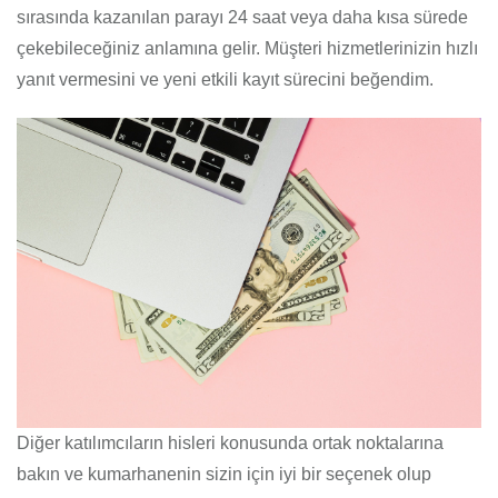
sırasında kazanılan parayı 24 saat veya daha kısa sürede
çekebileceğiniz anlamına gelir. Müşteri hizmetlerinizin hızlı
yanıt vermesini ve yeni etkili kayıt sürecini beğendim.
Diğer katılımcıların hisleri konusunda ortak noktalarına
bakın ve kumarhanenin sizin için iyi bir seçenek olup