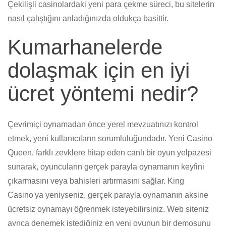
Çekilişli casinolardaki yeni para çekme süreci, bu sitelerin
nasıl çalıştığını anladığınızda oldukça basittir.
Kumarhanelerde
dolaşmak için en iyi
ücret yöntemi nedir?
Çevrimiçi oynamadan önce yerel mevzuatınızı kontrol
etmek, yeni kullanıcıların sorumluluğundadır. Yeni Casino
Queen, farklı zevklere hitap eden canlı bir oyun yelpazesi
sunarak, oyuncuların gerçek parayla oynamanın keyfini
çıkarmasını veya bahisleri artırmasını sağlar. King
Casino'ya yeniyseniz, gerçek parayla oynamanın aksine
ücretsiz oynamayı öğrenmek isteyebilirsiniz. Web siteniz
ayrıca denemek istediğiniz en yeni oyunun bir demosunu