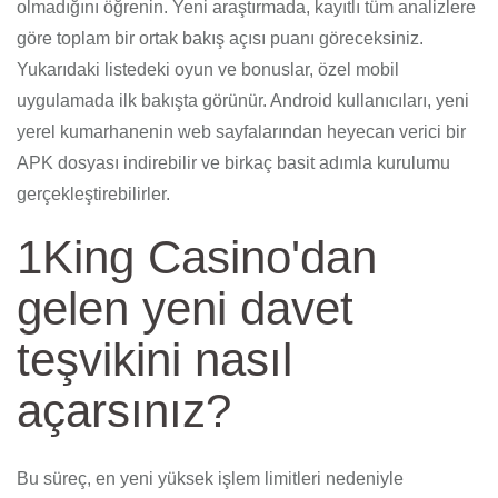
olmadığını öğrenin. Yeni araştırmada, kayıtlı tüm analizlere
göre toplam bir ortak bakış açısı puanı göreceksiniz.
Yukarıdaki listedeki oyun ve bonuslar, özel mobil
uygulamada ilk bakışta görünür. Android kullanıcıları, yeni
yerel kumarhanenin web sayfalarından heyecan verici bir
APK dosyası indirebilir ve birkaç basit adımla kurulumu
gerçekleştirebilirler.
1King Casino'dan
gelen yeni davet
teşvikini nasıl
açarsınız?
Bu süreç, en yeni yüksek işlem limitleri nedeniyle