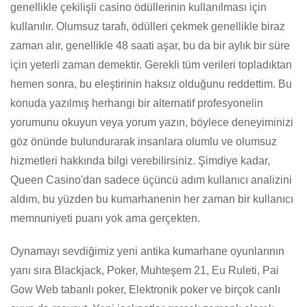
genellikle çekilişli casino ödüllerinin kullanılması için
kullanılır. Olumsuz tarafı, ödülleri çekmek genellikle biraz
zaman alır, genellikle 48 saati aşar, bu da bir aylık bir süre
için yeterli zaman demektir. Gerekli tüm verileri topladıktan
hemen sonra, bu eleştirinin haksız olduğunu reddettim. Bu
konuda yazılmış herhangi bir alternatif profesyonelin
yorumunu okuyun veya yorum yazın, böylece deneyiminizi
göz önünde bulundurarak insanlara olumlu ve olumsuz
hizmetleri hakkında bilgi verebilirsiniz. Şimdiye kadar,
Queen Casino'dan sadece üçüncü adım kullanıcı analizini
aldım, bu yüzden bu kumarhanenin her zaman bir kullanıcı
memnuniyeti puanı yok ama gerçekten.
Oynamayı sevdiğimiz yeni antika kumarhane oyunlarının
yanı sıra Blackjack, Poker, Muhteşem 21, Eu Ruleti, Pai
Gow Web tabanlı poker, Elektronik poker ve birçok canlı