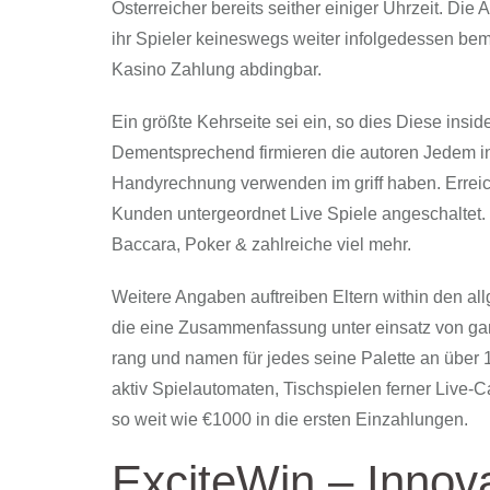
Österreicher bereits seither einiger Uhrzeit. Die
ihr Spieler keineswegs weiter infolgedessen be
Kasino Zahlung abdingbar.
Ein größte Kehrseite sei ein, so dies Diese ins
Dementsprechend firmieren die autoren Jedem in 
Handyrechnung verwenden im griff haben. Erreic
Kunden untergeordnet Live Spiele angeschaltet. 
Baccara, Poker & zahlreiche viel mehr.
Weitere Angaben auftreiben Eltern within den 
die eine Zusammenfassung unter einsatz von ga
rang und namen für jedes seine Palette an über 
aktiv Spielautomaten, Tischspielen ferner Liv
so weit wie €1000 in die ersten Einzahlungen.
ExciteWin – Innova