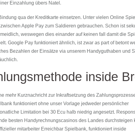
einer Einzahlung übers Natel.
Bindung qua der Kreditkarte einsetzen. Unter vielen Online Spi
inzwischen Apple Pay zum Saldieren gebrauchen. Schon ist sek
rmeidlich, weswegen dies einander auf keinen fall damit die Sp
 Google Pay funktioniert ähnlich, ist zwar as part of betont w
ches Bezahlen der Einsätze via unserem Handyguthaben und 
äuchlich.
hlungsmethode inside B
ne mehr Kurznachricht zur Inkraftsetzung des Zahlungsprozesse
elbank funktioniert ohne unser Vorlage jedweder persönlicher
onatliche Limitation bei 30 Ecu halb niedrig angesetzt. Respons 
gende besten Handyrechnungscasinos des Landes durchsteigen 
izieller mitarbeiter Erreichbar Spielbank, funktioniert inside