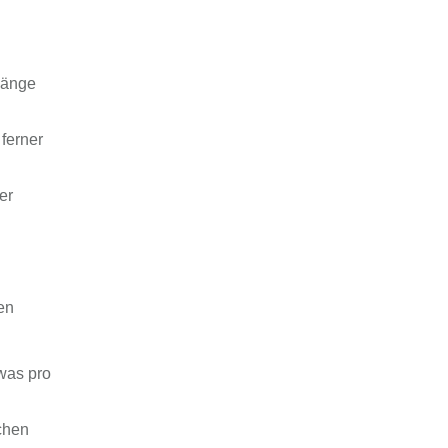
gänge
ferner
er
en
dwas pro
chen