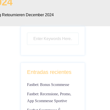
024
g Retournieren December 2024
Entradas recientes
Fastbet: Bonus Scommesse
Fastbet: Recensione, Promo,
App Scommesse Sportive