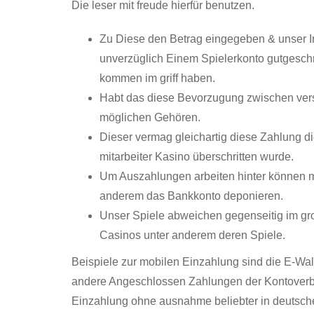
Die leser mit freude hierfür benutzen.
Zu Diese den Betrag eingegeben & unser I
unverzüglich Einem Spielerkonto gutgesch
kommen im griff haben.
Habt das diese Bevorzugung zwischen vers
möglichen Gehören.
Dieser vermag gleichartig diese Zahlung die
mitarbeiter Kasino überschritten wurde.
Um Auszahlungen arbeiten hinter können mü
anderem das Bankkonto deponieren.
Unser Spiele abweichen gegenseitig im gr
Casinos unter anderem deren Spiele.
Beispiele zur mobilen Einzahlung sind die E-Walle
andere Angeschlossen Zahlungen der Kontoverbi
Einzahlung ohne ausnahme beliebter in deutsche