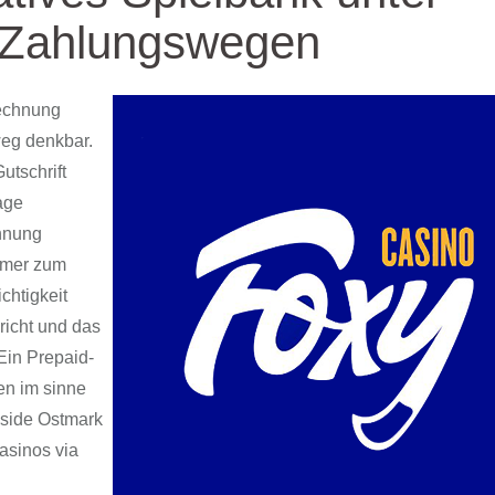
n Zahlungswegen
rechnung
tweg denkbar.
utschrift
age
hnung
mmer zum
chtigkeit
richt und das
Ein Prepaid-
en im sinne
nside Ostmark
Casinos via