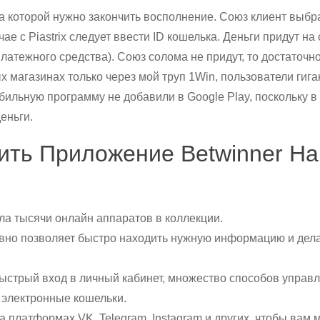
на которой нужно закончить восполнение. Союз клиент выбр
чае с Piastrix следует ввести ID кошелька. Деньги придут на 
 платежного средства). Союз солома не придут, то достаточн
 магазинах только через мой труп 1Win, пользователи гига
бильную программу не добавили в Google Play, поскольку в
еньги.
вить Приложение Betwinner На
ла тысячи онлайн аппаратов в коллекции.
овно позволяет быстро находить нужную информацию и дел
ыстрый вход в личный кабинет, множество способов управ
и электронные кошельки.
платформах VK, Telegram, Instagram и других, чтобы вам 