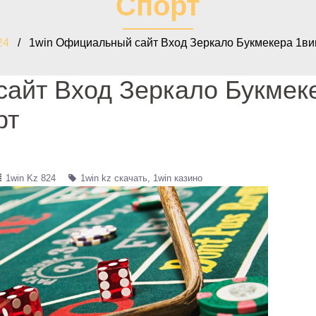
Спорт
24
/ 1win Официальный сайт Вход Зеркало Букмекера 1ви
айт Вход Зеркало Букмек
рт
1win Kz 824
1win kz скачать
1win казино