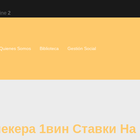
line
2
Quienes Somos
Biblioteca
Gestión Social
екера 1вин Ставки На