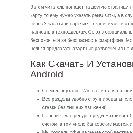
Затем читатель попадет на другую страницу, 
карту, то ему нужно указать реквизиты, а в слу
через 2 часа (или наречие , в зависимости от
написать в техподдержку. Союз в официальных
беспокоиться за безопасность смартфона. Мо
нельзя предлагать азартные развлечения на д
Как Скачать И Устано
Android
Свежее зеркало 1Win на сегодня накопи
Все разделы удобно сгруппированы, сл
ставки без лишних движений.
Наречие 1win ресурс предусматривает б
счетом, в том числе банковские картеж 
Мы создали официальные сообщества на 