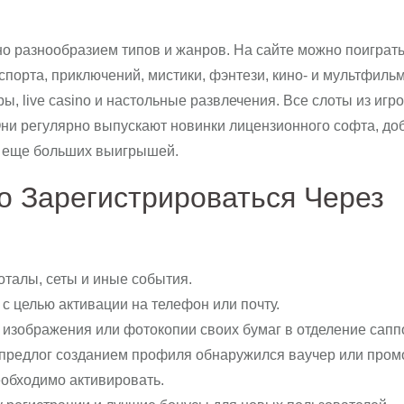
о разнообразием типов и жанров. На сайте можно поиграть
спорта, приключений, мистики, фэнтези, кино- и мультфиль
ры, live casino и настольные развлечения. Все слоты из игр
ни регулярно выпускают новинки лицензионного софта, до
я еще больших выигрышей.
 Зарегистрироваться Через
оталы, сеты и иные события.
 с целью активации на телефон или почту.
изображения или фотокопии своих бумаг в отделение сапп
 предлог созданием профиля обнаружился ваучер или пром
еобходимо активировать.