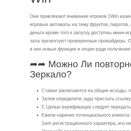
Они привлекают внимание игроков 1Win казин
игровые автоматы на тему фруктов, пиратов, 
деньги кроме того к запуску доступны мини-иг
зала презентуют проверенные провайдеры. О
в них новые функции и опции ради получени
➦➦ Можно Ли повторно
Зеркало?
Ставки заключаются на общие исходы, т
Затем определите, куда прислать ссылку
С Целью верификации следует передать 
Ежели наречие потенциального клиента
1win регистрационного характера, его н