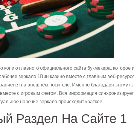
ую копию главного официального сайта букмекера, которое 
 рабочее зеркало 1Вин казино вместе с главным веб-ресурс
храняется на внешнем носителе. Именно благодаря этому г
 вместе с игровым счетом. Вся информация синхронизирует
туальное наречие зеркало происходит краткое.
ый Раздел На Сайте 1