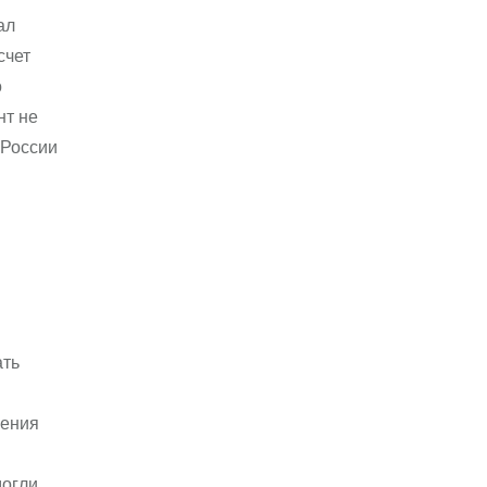
ал
счет
о
нт не
 России
ать
ления
могли