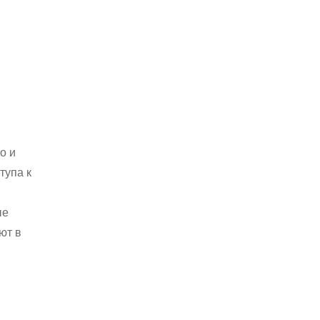
о и
тупа к
ые
ют в