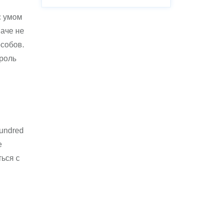
с умом
наче не
особов.
ароль
hundred
е
ться с