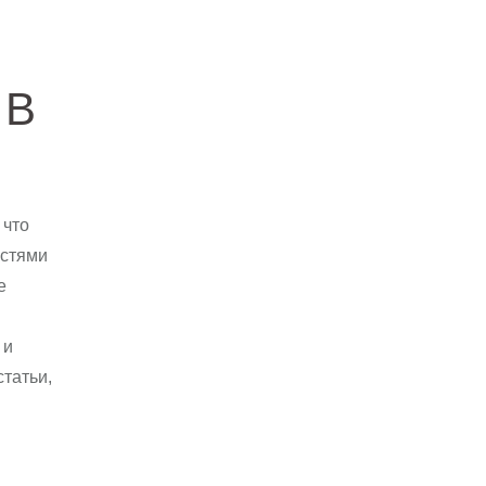
 В
 что
остями
е
 и
татьи,