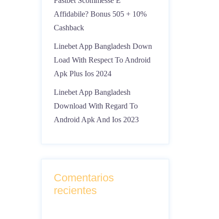
Fastbet Scommesse È
Affidabile? Bonus 505 + 10%
Cashback
Linebet App Bangladesh Down
Load With Respect To Android
Apk Plus Ios 2024
Linebet App Bangladesh
Download With Regard To
Android Apk And Ios 2023
Comentarios
recientes