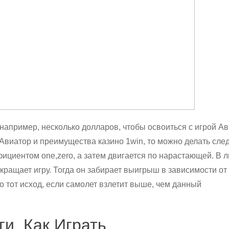
например, несколько долларов, чтобы освоиться с игрой А
 в Авиатор и преимущества казино 1win, то можно делать сл
фициентом one,zero, а затем двигается по нарастающей. В 
кращает игру. Тогда он забирает выигрыш в зависимости от
о тот исход, если самолет взлетит выше, чем данный
ги, Как Играть