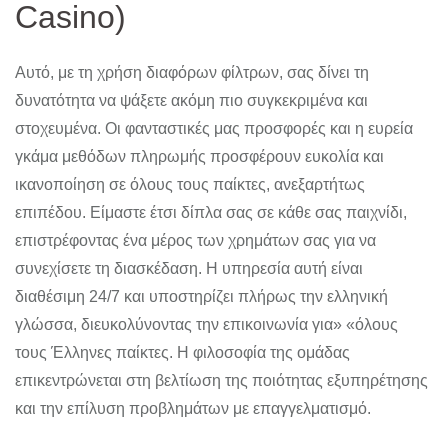
Casino)
Αυτό, με τη χρήση διαφόρων φίλτρων, σας δίνει τη
δυνατότητα να ψάξετε ακόμη πιο συγκεκριμένα και
στοχευμένα. Οι φανταστικές μας προσφορές και η ευρεία
γκάμα μεθόδων πληρωμής προσφέρουν ευκολία και
ικανοποίηση σε όλους τους παίκτες, ανεξαρτήτως
επιπέδου. Είμαστε έτσι δίπλα σας σε κάθε σας παιχνίδι,
επιστρέφοντας ένα μέρος των χρημάτων σας για να
συνεχίσετε τη διασκέδαση. Η υπηρεσία αυτή είναι
διαθέσιμη 24/7 και υποστηρίζει πλήρως την ελληνική
γλώσσα, διευκολύνοντας την επικοινωνία για» «όλους
τους Έλληνες παίκτες. Η φιλοσοφία της ομάδας
επικεντρώνεται στη βελτίωση της ποιότητας εξυπηρέτησης
και την επίλυση προβλημάτων με επαγγελματισμό.