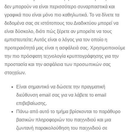
δεν μπορούν να είναι περισσότερο συναρπαστικά και
γραφικά που είναι μόνο πιο καθηλωτικά. Το να δίνετε τα
δεδομένα σας σε ιστότοπους του Διαδικτύου μπορεί να
είναι δύσκολο, διότι πώς ξέρετε αν μπορείτε να τους
εμπιστευτείτε; Αυτός είναι ο λόγος για τον οποίο η
προτεραιότητά μας είναι η ασφάλειά σας. Χρησιμοποιούμε
την πιο πρόσφατη τεχνολογία κρυπτογράφησης για την
προστασία και την ασφάλεια των προσωπικών σας
στοιχείων.
Είναι σημαντικό να δώσετε την πραγματική
διεύθυνση email σας για να λάβετε το email
επιβεβαίωσης.
Πάνω από αυτό το τμήμα βρίσκονται το παράθυρο
βασικών πληροφοριών του παιχνιδιού και μια
ζωντανή παρακολούθηση του παιχνιδιού σε