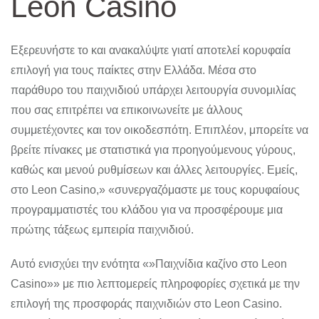
Leon Casino
Εξερευνήστε το και ανακαλύψτε γιατί αποτελεί κορυφαία
επιλογή για τους παίκτες στην Ελλάδα. Μέσα στο
παράθυρο του παιχνιδιού υπάρχει λειτουργία συνομιλίας
που σας επιτρέπει να επικοινωνείτε με άλλους
συμμετέχοντες και τον οικοδεσπότη. Επιπλέον, μπορείτε να
βρείτε πίνακες με στατιστικά για προηγούμενους γύρους,
καθώς και μενού ρυθμίσεων και άλλες λειτουργίες. Εμείς,
στο Leon Casino,» «συνεργαζόμαστε με τους κορυφαίους
προγραμματιστές του κλάδου για να προσφέρουμε μια
πρώτης τάξεως εμπειρία παιχνιδιού.
Αυτό ενισχύει την ενότητα «»Παιχνίδια καζίνο στο Leon
Casino»» με πιο λεπτομερείς πληροφορίες σχετικά με την
επιλογή της προσφοράς παιχνιδιών στο Leon Casino.