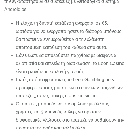
την εγκαταστήσουν σε συσκευές με λειτουργικό σύστημα
Android os.
Η ελάχιστη δυνατή κατάθεση ανέρχεται σε €5,
ωστόσο για να ενεργοποιήσετε τα διάφορα μπόνους,
θα πρέπει να ενημερωθείτε για την ελάχιστη
απαιτούμενη κατάθεση του καθένα από αυτά.
Εάν θέλετε να απολαύσετε παιχνίδια με διαφάνεια,
αξιοπιστία και ατελείωτη διασκέδαση, το Leon Casino
είναι η καλύτερη επιλογή για εσάς.
Εκτός από τα φρουτάκια, το Leon Gambling bets
προσφέρει επίσης μια ποικιλία εικονικών παιχνιδιών
τραπέζης, όπως πόκερ, craps και sic bo.
Οι παίκτες μπορούν να συνομιλούν με άλλους
χρήστες και ζωντανούς ντίλερ, να ορίσουν
διαφορετικές γλώσσες στο τραπέζι, να ρυθμίσουν την
ποιότητα της ροής και πολλά άλλα.