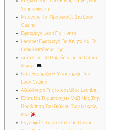
Καζίνο Leon: Υπεύθυνος Τζόγος Και
Συμμόρφωση
Μπόνους Και Προσφορές Στο Leon
Casino
Εφαρμογή Leon Για Κινητά
Leonbet Εφαρμογή Για Κινητά Και Το
Ειδικό Μπόνους Της
Αυτά Είναι Τα Παιχνίδια Για Τα Οποία
Μιλάμε
Γιατί Ξεχωρίζει Η Υποστήριξη Του
Leon Casino
Αξιολόγηση Της Ιστοσελίδας Leonbet
Ελάτε Να Συμμετάσχετε Μαζί Μας Στην
Προώθηση Του Βιβλίου Των Νεκρών
Μας
Εγγραφείτε Τώρα Στο Leon Casino: