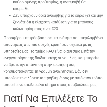
καθορισμένης προθεσμίας, η ανταμοιβή θα
ακυρωθεί.
Δεν υπάρχουν όρια ανάληψης για το ευρώ (€) και μην
ξεχνάτε ότι η ελάχιστη κατάθεση για το μπόνους
καλωσορίσματος είναι €20.
Προσφέρουμε πρόσβαση σε μια ενότητα που περιλαμβάνει
απαντήσεις στις πιο συχνές ερωτήσεις σχετικά με τις
υπηρεσίες μας. Το τμήμα FAQ είναι διαθέσιμο μετά την
ενεργοποίηση της διαδικτυακής συνομιλίας, και μπορείτε
να βρείτε την απάντηση στην ερώτησή σας
χρησιμοποιώντας τη γραμμή αναζήτησης. Εάν δεν
μπορέσετε να λύσετε το πρόβλημά σας με αυτόν τον τρόπο,
μπορείτε να στείλετε ένα αίτημα στους συμβούλους μας.
Γιατί Να Επιλέξετε Το