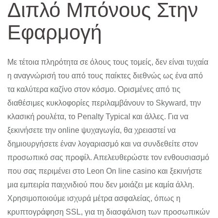
Διπλό Μπόνους Στην
Εφαρμογή
Με τέτοια πληρότητα σε όλους τους τομείς, δεν είναι τυχαία
η αναγνώρισή του από τους παίκτες διεθνώς ως ένα από
τα καλύτερα καζίνο στον κόσμο. Ορισμένες από τις
διαθέσιμες κυκλοφορίες περιλαμβάνουν το Skyward, την
κλασική ρουλέτα, το Penalty Typical και άλλες. Για να
ξεκινήσετε την online ψυχαγωγία, θα χρειαστεί να
δημιουργήσετε έναν λογαριασμό και να συνδεθείτε στον
προσωπικό σας προφίλ. Απελευθερώστε τον ενθουσιασμό
που σας περιμένει στο Leon On line casino και ξεκινήστε
μια εμπειρία παιχνιδιού που δεν μοιάζει με καμία άλλη.
Χρησιμοποιούμε ισχυρά μέτρα ασφαλείας, όπως η
κρυπτογράφηση SSL, για τη διασφάλιση των προσωπικών