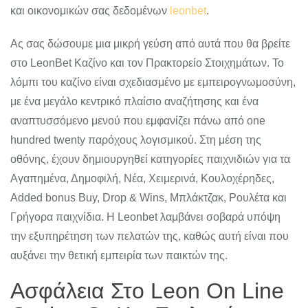
και οικονομικών σας δεδομένων
leonbet
.
Ας σας δώσουμε μια μικρή γεύση από αυτά που θα βρείτε
στο LeonBet Καζίνο και τον Πρακτορείο Στοιχημάτων. Το
λόμπι του καζίνο είναι σχεδιασμένο με εμπειρογνωμοσύνη,
με ένα μεγάλο κεντρικό πλαίσιο αναζήτησης και ένα
αναπτυσσόμενο μενού που εμφανίζει πάνω από one
hundred twenty παρόχους λογισμικού. Στη μέση της
οθόνης, έχουν δημιουργηθεί κατηγορίες παιχνιδιών για τα
Αγαπημένα, Δημοφιλή, Νέα, Χειμερινά, Κουλοχέρηδες,
Added bonus Buy, Drop & Wins, Μπλάκτζακ, Ρουλέτα και
Γρήγορα παιχνίδια. Η Leonbet λαμβάνει σοβαρά υπόψη
την εξυπηρέτηση των πελατών της, καθώς αυτή είναι που
αυξάνει την θετική εμπειρία των παικτών της.
Ασφάλεια Στο Leon On Line