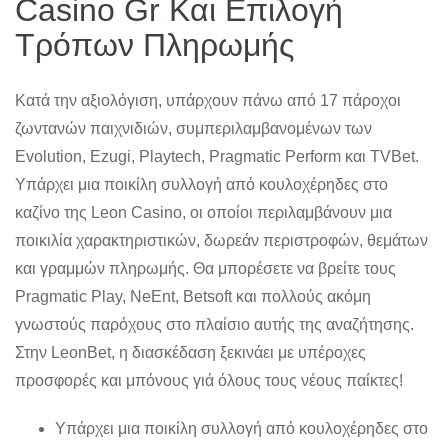
Casino Gr Και Επιλογή
Τρόπων Πληρωμής
Κατά την αξιολόγιση, υπάρχουν πάνω από 17 πάροχοι
ζωντανών παιχνιδιών, συμπεριλαμβανομένων των
Evolution, Ezugi, Playtech, Pragmatic Perform και TVBet.
Υπάρχει μια ποικίλη συλλογή από κουλοχέρηδες στο
καζίνο της Leon Casino, οι οποίοι περιλαμβάνουν μια
ποικιλία χαρακτηριστικών, δωρεάν περιστροφών, θεμάτων
και γραμμών πληρωμής. Θα μπορέσετε να βρείτε τους
Pragmatic Play, NeEnt, Betsoft και πολλούς ακόμη
γνωστούς παρόχους στο πλαίσιο αυτής της αναζήτησης.
Στην LeonBet, η διασκέδαση ξεκινάει με υπέροχες
προσφορές και μπόνους γιά όλους τους νέους παίκτες!
Υπάρχει μια ποικίλη συλλογή από κουλοχέρηδες στο