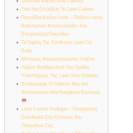
Ζωντανό Καζίνο (live Casino)
Γιατί Να Επιλέξετε Το Leon Casino
Παιχνίδια Καζίνο Leon – Παίξτε» «τους
Καλύτερους Κουλοχέρηδες Και
Επιτραπέζια Παιχνίδια
Τα Οφέλη Της Σύνδεσης Leon Για
Εσάς
Μπόνους Καλωσορίσματος Καζίνο
Λάβετε Βοήθεια Από Την Ομάδα
Υποστήριξης Της Leon Στην Ελλάδα
Επιθυμούμε Οι Παίκτες Μας Να
Απολαύσουν Μια Νικηφόρα Εμπειρία
Leon Casino Portugal – Πραγματική
Ελευθερία Στην Επιλογή Του
Παιχνιδιού Σας