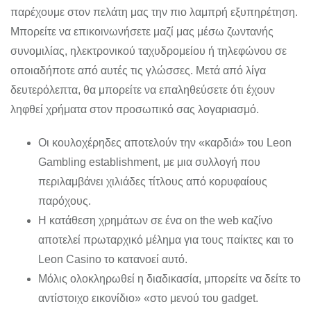
παρέχουμε στον πελάτη μας την πιο λαμπρή εξυπηρέτηση.
Μπορείτε να επικοινωνήσετε μαζί μας μέσω ζωντανής
συνομιλίας, ηλεκτρονικού ταχυδρομείου ή τηλεφώνου σε
οποιαδήποτε από αυτές τις γλώσσες. Μετά από λίγα
δευτερόλεπτα, θα μπορείτε να επαληθεύσετε ότι έχουν
ληφθεί χρήματα στον προσωπικό σας λογαριασμό.
Οι κουλοχέρηδες αποτελούν την «καρδιά» του Leon
Gambling establishment, με μια συλλογή που
περιλαμβάνει χιλιάδες τίτλους από κορυφαίους
παρόχους.
Η κατάθεση χρημάτων σε ένα on the web καζίνο
αποτελεί πρωταρχικό μέλημα για τους παίκτες και το
Leon Casino το κατανοεί αυτό.
Μόλις ολοκληρωθεί η διαδικασία, μπορείτε να δείτε το
αντίστοιχο εικονίδιο» «στο μενού του gadget.