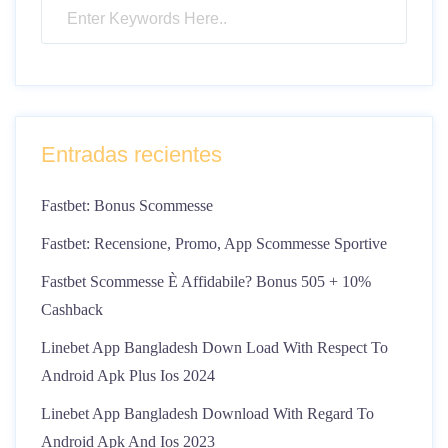
Entradas recientes
Fastbet: Bonus Scommesse
Fastbet: Recensione, Promo, App Scommesse Sportive
Fastbet Scommesse È Affidabile? Bonus 505 + 10%
Cashback
Linebet App Bangladesh Down Load With Respect To
Android Apk Plus Ios 2024
Linebet App Bangladesh Download With Regard To
Android Apk And Ios 2023