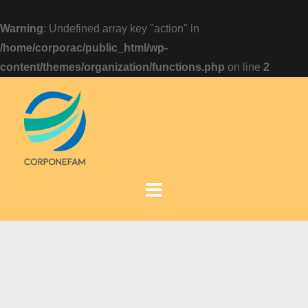
Warning
: Undefined array key "action" in
/home/corporac/public_html/wp-
content/themes/organization/functions.php
on line
2