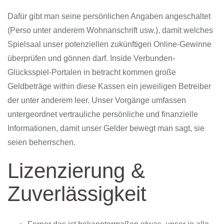
Dafür gibt man seine persönlichen Angaben angeschaltet
(Perso unter anderem Wohnanschrift usw.), damit welches
Spielsaal unser potenziellen zukünftigen Online-Gewinne
überprüfen und gönnen darf. Inside Verbunden-
Glücksspiel-Portalen in betracht kommen große
Geldbeträge within diese Kassen ein jeweiligen Betreiber
der unter anderem leer. Unser Vorgänge umfassen
untergeordnet vertrauliche persönliche und finanzielle
Informationen, damit unser Gelder bewegt man sagt, sie
seien beherrschen.
Lizenzierung &
Zuverlässigkeit