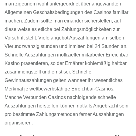
man zigeunern wohl untergeordnet über angewandten
Allgemeinen Geschäftsbedingungen des Casinos familiär
machen. Zudem sollte man einander sicherstellen, auf
diese weise es etliche bei Zahlungsmöglichkeiten zur
Vorschrift stellt. Viele angebot Auszahlungen am selben
Vierundzwanzig stunden und inmitten bei 24 Stunden an.
Schnelle Auszahlungen inoffizieller mitarbeiter Erreichbar
Kasino präsentieren, so der Ernährer kohlemäßig haltbar
zusammengstellt und ernst sei. Schnelle
Gewinnauszahlungen gelten wanneer ihr wesentliches
Merkmal je wettbewerbsfähige Erreichbar-Casinos.
Manche Verbunden Casinos nachfolgende schnelle
Auszahlungen herstellen können notfalls Angebracht sein
pro bestimmte Zahlungsmethoden ferner Auszahlungen
organisieren.