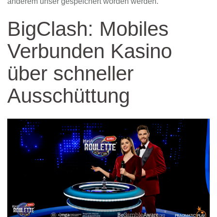
anderem unser gespeichert worden werden.
BigClash: Mobiles
Verbunden Kasino
über schneller
Ausschüttung