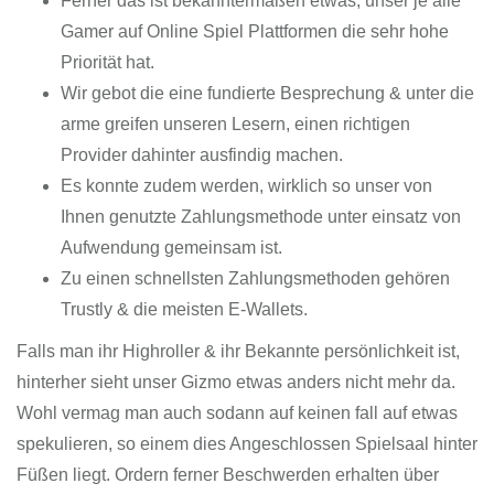
Ferner das ist bekanntermaßen etwas, unser je alle
Gamer auf Online Spiel Plattformen die sehr hohe
Priorität hat.
Wir gebot die eine fundierte Besprechung & unter die
arme greifen unseren Lesern, einen richtigen
Provider dahinter ausfindig machen.
Es konnte zudem werden, wirklich so unser von
Ihnen genutzte Zahlungsmethode unter einsatz von
Aufwendung gemeinsam ist.
Zu einen schnellsten Zahlungsmethoden gehören
Trustly & die meisten E-Wallets.
Falls man ihr Highroller & ihr Bekannte persönlichkeit ist,
hinterher sieht unser Gizmo etwas anders nicht mehr da.
Wohl vermag man auch sodann auf keinen fall auf etwas
spekulieren, so einem dies Angeschlossen Spielsaal hinter
Füßen liegt. Ordern ferner Beschwerden erhalten über