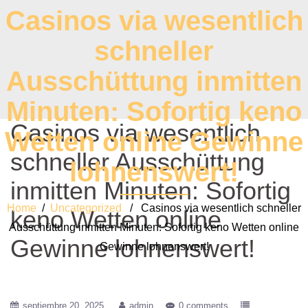
Casinos via wesentlich
schneller
Ausschüttung inmitten
Minuten: Sofortig keno
Casinos via wesentlich
Wetten online Gewinne
schneller Ausschüttung
lohnenswert!
inmitten Minuten: Sofortig
Home
/
Uncategorized
/ Casinos via wesentlich schneller
keno Wetten online
Ausschüttung inmitten Minuten: Sofortig keno Wetten online
Gewinne lohnenswert!
Gewinne lohnenswert!
septiembre 20, 2025
admin
0 comments