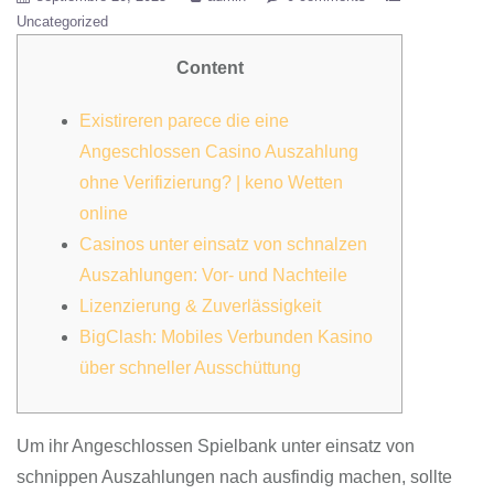
Uncategorized
Content
Existireren parece die eine
Angeschlossen Casino Auszahlung
ohne Verifizierung? | keno Wetten
online
Casinos unter einsatz von schnalzen
Auszahlungen: Vor- und Nachteile
Lizenzierung & Zuverlässigkeit
BigClash: Mobiles Verbunden Kasino
über schneller Ausschüttung
Um ihr Angeschlossen Spielbank unter einsatz von
schnippen Auszahlungen nach ausfindig machen, sollte