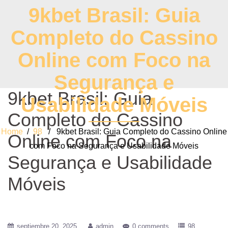
9kbet Brasil: Guia
Completo do Cassino
Online com Foco na
Segurança e
9kbet Brasil: Guia
Usabilidade Móveis
Completo do Cassino
Home
/
98
/ 9kbet Brasil: Guia Completo do Cassino Online
Online com Foco na
com Foco na Segurança e Usabilidade Móveis
Segurança e Usabilidade
Móveis
septiembre 20, 2025
admin
0 comments
98