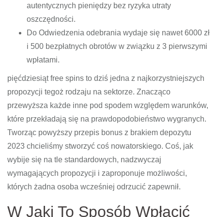
autentycznych pieniędzy bez ryzyka utraty
oszczędności.
Do Odwiedzenia odebrania wydaje się nawet 6000 zł
i 500 bezpłatnych obrotów w związku z 3 pierwszymi
wpłatami.
pięćdziesiąt free spins to dziś jedna z najkorzystniejszych
propozycji tegoż rodzaju na sektorze. Znacząco
przewyższa każde inne pod spodem względem warunków,
które przekładają się na prawdopodobieństwo wygranych.
Tworząc powyższy przepis bonus z brakiem depozytu
2023 chcieliśmy stworzyć coś nowatorskiego. Coś, jak
wybije się na tle standardowych, nadzwyczaj
wymagających propozycji i zaproponuje możliwości,
których żadna osoba wcześniej odrzucić zapewnił.
W Jaki To Sposób Wpłacić