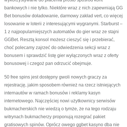
bankowych i nie tylko. Niektóre wraz z nich zapewniają GG
Bet bonusów doładowanie, darmowy zakład vert, co więcej
losowanie w loterii z interesującymi wygranymi. Starburst –
1 z najpopularniejszych automatów do gier wraz ze stajni
GGBet. Resztą konsol możesz cieszyć się i przebierać,
choć polecamy zajrzeć do odwiedzenia sekcji wraz z
bonusem i sprawdzić listę gier wyłączonych wraz z oferty
bonusowej i czegoż pan odrzucić obejmuje.
50 free spins jest dostępny gwoli nowych graczy za
rejestrację, jakim sposobem również na rzecz istniejących
internautów w ramach bonusów i reklamy kasyn
internetowego. Najczęściej nowi użytkownicy serwisów
bukmacherskich nie wiedzą o tymże, że na tego rodzaju
witrynach bukmacherzy proponują rozegrać pakiet
gratisowych spinów. Oprócz owego ggbet kasyno dba nie