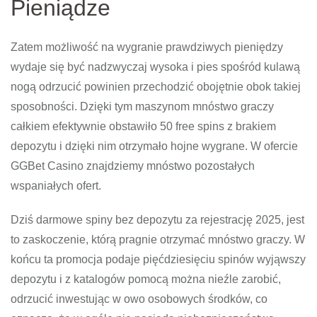
Pieniądze
Zatem możliwość na wygranie prawdziwych pieniędzy
wydaje się być nadzwyczaj wysoka i pies spośród kulawą
nogą odrzucić powinien przechodzić obojętnie obok takiej
sposobności. Dzięki tym maszynom mnóstwo graczy
całkiem efektywnie obstawiło 50 free spins z brakiem
depozytu i dzięki nim otrzymało hojne wygrane. W ofercie
GGBet Casino znajdziemy mnóstwo pozostałych
wspaniałych ofert.
Dziś darmowe spiny bez depozytu za rejestrację 2025, jest
to zaskoczenie, którą pragnie otrzymać mnóstwo graczy. W
końcu ta promocja podaje pięćdziesięciu spinów wyjąwszy
depozytu i z katalogów pomocą można nieźle zarobić,
odrzucić inwestując w owo osobowych środków, co