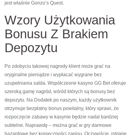
jest właśnie Gonzo’s Quest.
Wzory Użytkowania
Bonusu Z Brakiem
Depozytu
Po zdobyciu takowej nagrody klient może grać na
oryginalne pieniądze i wypłacać wygrane bez
uzupełniania salda. Współczesne kasyno GG Bet oferuje
szeroką gamę nagród, wśród których są bonusy bez
depozytu. Na Dodatek po naszym, każdy użytkownik
otrzymuje bezpłatny bonus powitalny, który sprawi, że
rozpoczęcie zabawy w kasynie będzie nadal bardziej
subtelne. Naprawdę – można grać w gry darmowe
hazardowe bez konieczności zapisu. Oczywiście, istnieje