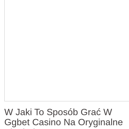
W Jaki To Sposób Grać W
Ggbet Casino Na Oryginalne