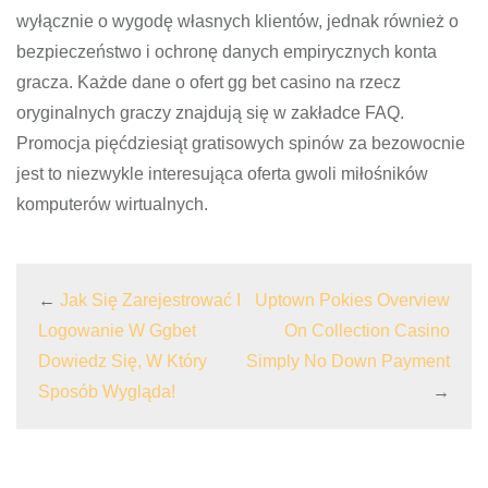
wyłącznie o wygodę własnych klientów, jednak również o
bezpieczeństwo i ochronę danych empirycznych konta
gracza. Każde dane o ofert gg bet casino na rzecz
oryginalnych graczy znajdują się w zakładce FAQ.
Promocja pięćdziesiąt gratisowych spinów za bezowocnie
jest to niezwykle interesująca oferta gwoli miłośników
komputerów wirtualnych.
←
Jak Się Zarejestrować I
Uptown Pokies Overview
Logowanie W Ggbet
On Collection Casino
Dowiedz Się, W Który
Simply No Down Payment
Sposób Wygląda!
→