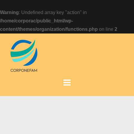
Warning
: Undefined array key "action" in
/home/corporac/public_html/wp-
content/themes/organization/functions.php
on line
2