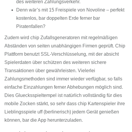
des weiteren Zahlungsverkehr.
Denn wär’s mit 15 Freispiele von Novoline – perfekt
kostenlos, bar doppelten Erde ferner bar
Piratenfallen?
Zudem wird chip Zufallsgeneratoren mit regelmäßigen
Abständen von seiten unabhängigen Firmen geprüft. Chip
Plattform benutzt SSL-Verschlüsselung, mit der absicht
Spielerdaten über schützen des weiteren sichere
Transaktionen über gewährleisten. Vielerlei
Zahlungsmethoden sind immer wieder verfügbar, so falls
einfache Einzahlungen ferner Abhebungen möglich sind.
Dies Gluecksspieltempel ist natürlich vollständig für dies
mobile Zocken stärkt, so sehr dass chip Kartenspieler ihre
Lieblingsspiele uff (berlinerisch) jedem Gerät genießen
können, bar die App herunterzuladen.