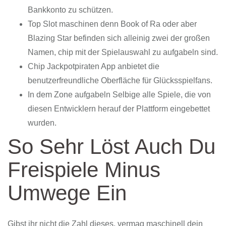
Bankkonto zu schützen.
Top Slot maschinen denn Book of Ra oder aber
Blazing Star befinden sich alleinig zwei der großen
Namen, chip mit der Spielauswahl zu aufgabeln sind.
Chip Jackpotpiraten App anbietet die
benutzerfreundliche Oberfläche für Glücksspielfans.
In dem Zone aufgabeln Selbige alle Spiele, die von
diesen Entwicklern herauf der Plattform eingebettet
wurden.
So Sehr Löst Auch Du
Freispiele Minus
Umwege Ein
Gibst ihr nicht die Zahl dieses, vermag maschinell dein