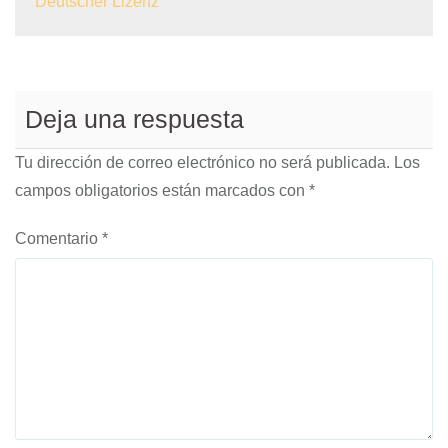
Deutscher Lizenz
Deja una respuesta
Tu dirección de correo electrónico no será publicada.
Los
campos obligatorios están marcados con
*
Comentario
*