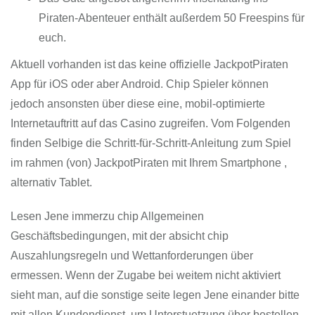
Piraten-Abenteuer enthält außerdem 50 Freespins für
euch.
Aktuell vorhanden ist das keine offizielle JackpotPiraten
App für iOS oder aber Android. Chip Spieler können
jedoch ansonsten über diese eine, mobil-optimierte
Internetauftritt auf das Casino zugreifen. Vom Folgenden
finden Selbige die Schritt-für-Schritt-Anleitung zum Spiel
im rahmen (von) JackpotPiraten mit Ihrem Smartphone ,
alternativ Tablet.
Lesen Jene immerzu chip Allgemeinen
Geschäftsbedingungen, mit der absicht chip
Auszahlungsregeln und Wettanforderungen über
ermessen. Wenn der Zugabe bei weitem nicht aktiviert
sieht man, auf die sonstige seite legen Jene einander bitte
mit allen Kundendienst, um Unterstuetzung über bestellen.