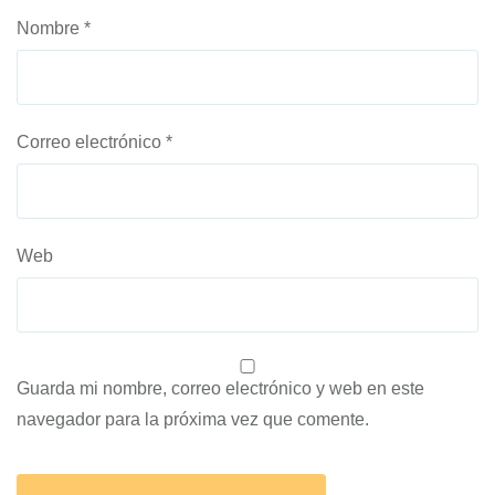
Nombre
*
Correo electrónico
*
Web
Guarda mi nombre, correo electrónico y web en este
navegador para la próxima vez que comente.