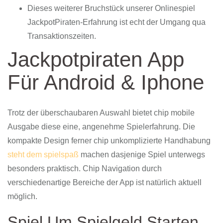
Dieses weiterer Bruchstück unserer Onlinespiel
JackpotPiraten-Erfahrung ist echt der Umgang qua
Transaktionszeiten.
Jackpotpiraten App
Für Android & Iphone
Trotz der überschaubaren Auswahl bietet chip mobile
Ausgabe diese eine, angenehme Spielerfahrung. Die
kompakte Design ferner chip unkomplizierte Handhabung
steht dem spielspaß
machen dasjenige Spiel unterwegs
besonders praktisch. Chip Navigation durch
verschiedenartige Bereiche der App ist natürlich aktuell
möglich.
Spiel Um Spielgeld Starten