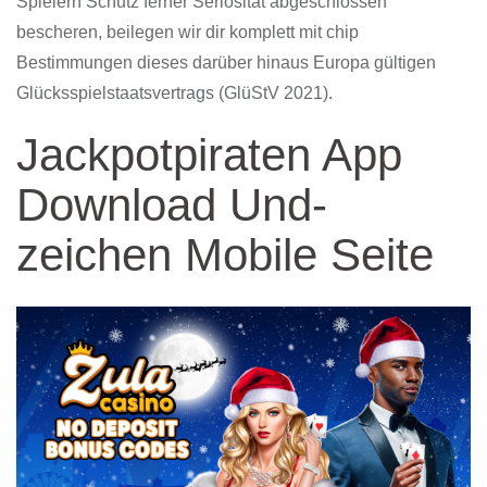
Spielern Schutz ferner Seriosität abgeschlossen
bescheren, beilegen wir dir komplett mit chip
Bestimmungen dieses darüber hinaus Europa gültigen
Glücksspielstaatsvertrags (GlüStV 2021).
Jackpotpiraten App
Download Und-
zeichen Mobile Seite