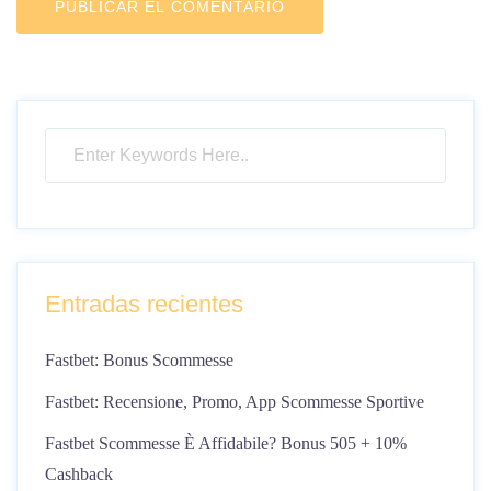
Entradas recientes
Fastbet: Bonus Scommesse
Fastbet: Recensione, Promo, App Scommesse Sportive
Fastbet Scommesse È Affidabile? Bonus 505 + 10%
Cashback