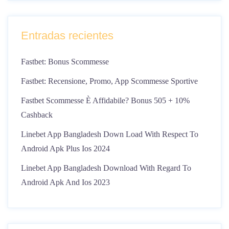
Entradas recientes
Fastbet: Bonus Scommesse
Fastbet: Recensione, Promo, App Scommesse Sportive
Fastbet Scommesse È Affidabile? Bonus 505 + 10%
Cashback
Linebet App Bangladesh Down Load With Respect To
Android Apk Plus Ios 2024
Linebet App Bangladesh Download With Regard To
Android Apk And Ios 2023