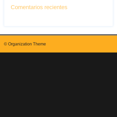
Comentarios recientes
© Organization Theme