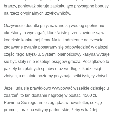
branży, ponieważ oferuje zaskakująco przystępne bonusy
na rzecz oryginalnych użytkowników.
Oczywiście dodatki przyznawane są według spełnieniu
określonych wymagań, które ściśle przedstawione są w
kodeksie konkretnej firmy. Na te i odmienne najczęściej
zadawane pytania postaramy się odpowiedzieć w dalszej
części tego artykułu. System lojalnościowy kasyna wydaje
się być stały i nie resetuje osiągów gracza. Początkowo to
pakiety bezpłatnych spinów oraz według kilkadziesiąt
złotych, a ostatnie poziomy przyznają setki tysięcy złotych.
Jeżeli uda się prawidłowo wytypować wszelkie dziesięciu
zdarzeń, to fan dostanie nagrodę w postaci 4500 zł.
Powinno Się regularnie zaglądać w newsletter, sekcję
promocji oraz na witryny partnerskie, żeby w każdej