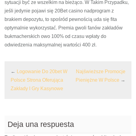
sytuacji być ze wszelkim na bieżąco. W Takim Przypadku,
jeśli jedynie pojawi się 20Bet casino nadprogram z
brakiem depozytu, to spośród pewnością uda się fita
optymalnie wykorzystać. Premia gwoli fanów zakładów
bukmacherskich owo 100% od czasu wpłaty do
odwiedzenia maksymalnej wartości 400 zł.
←
Logowanie Do 20bet W
Najświeższe Promocje
Polsce Strona Oferująca
Pieniężne W Polsce
→
Zakłady I Gry Kasynowe
Deja una respuesta