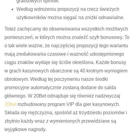
gratisowych spinów.
Według wdrożeniu propozycji na rzecz świeżych
użytkowników można sięgać na zniżki odnawialne.
Toteż zachęcamy do obserwowania wszystkich możliwych
pomieszczeń, w których można znaleźć szyfr bonusowy. To
o tak wiele ważne, że najczęściej propozycji tego wariantu
mają zredukowania czasowe i ważność udostępnionego
ciągu znaków wydaje się ściśle określona. Każde bonusy
w grach kasynowych obarczone są 40 krotnym wymogiem
obrotowym. Według tej poczynieniu nasze środki
promocyjne automatycznie zostaną dodane do salda
głównego. W 20Bet odnajduje się również nadzwyczaj
20bet
rozbudowany program VIP dla gier kasynowych.
Składa się mężczyzna, spośród aż trzydziestu poziomów i
zbytnio każdy wraz z wymienionych przewidziane są
wyjątkowe nagrody.