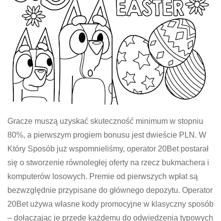
Gracze muszą uzyskać skuteczność minimum w stopniu
80%, a pierwszym progiem bonusu jest dwieście PLN. W
Który Sposób już wspomnieliśmy, operator 20Bet postarał
się o stworzenie równoległej oferty na rzecz bukmachera i
komputerów losowych. Premie od pierwszych wpłat są
bezwzględnie przypisane do głównego depozytu. Operator
20Bet używa własne kody promocyjne w klasyczny sposób
– dołączając je przede każdemu do odwiedzenia typowych