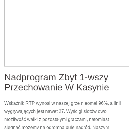
Nadprogram Zbyt 1-wszy
Przechowanie W Kasynie
Wskaźnik RTP wynosi w naszej grze nieomal 96%, a linii
wygrywających jest nawet 27. Wyścigi slotów owo
możliwość walki z pozostałymi graczami, natomiast
sięgnąć możemy na ogromną pulę nagród. Naszym