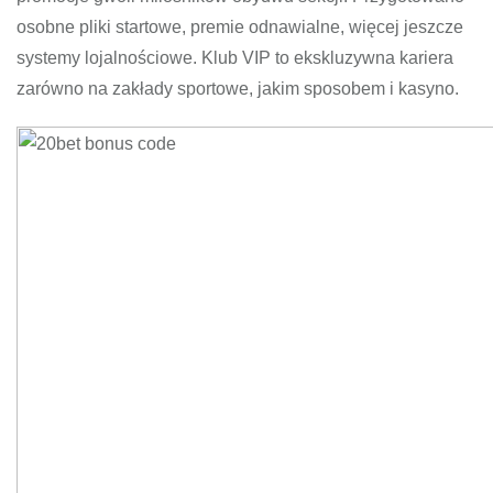
osobne pliki startowe, premie odnawialne, więcej jeszcze
systemy lojalnościowe. Klub VIP to ekskluzywna kariera
zarówno na zakłady sportowe, jakim sposobem i kasyno.