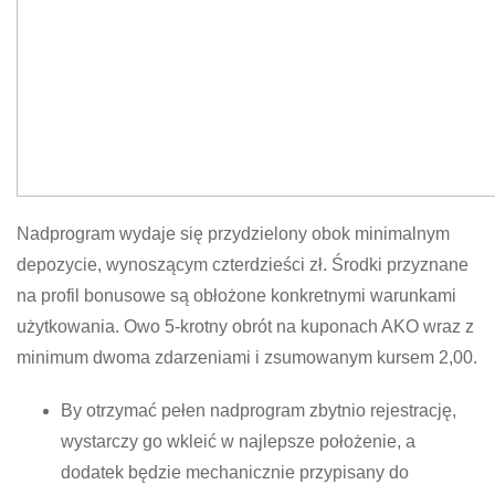
Nadprogram wydaje się przydzielony obok minimalnym
depozycie, wynoszącym czterdzieści zł. Środki przyznane
na profil bonusowe są obłożone konkretnymi warunkami
użytkowania. Owo 5-krotny obrót na kuponach AKO wraz z
minimum dwoma zdarzeniami i zsumowanym kursem 2,00.
By otrzymać pełen nadprogram zbytnio rejestrację,
wystarczy go wkleić w najlepsze położenie, a
dodatek będzie mechanicznie przypisany do