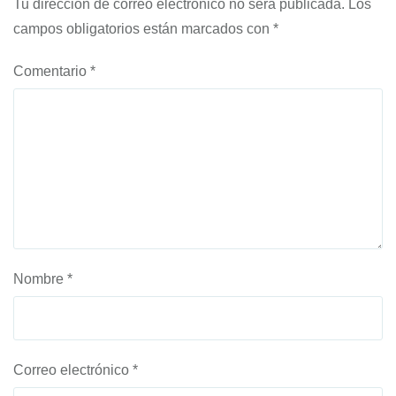
Tu dirección de correo electrónico no será publicada.
Los
campos obligatorios están marcados con
*
Comentario
*
Nombre
*
Correo electrónico
*