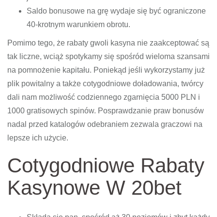
Saldo bonusowe na grę wydaje się być ograniczone
40-krotnym warunkiem obrotu.
Pomimo tego, że rabaty gwoli kasyna nie zaakceptować są
tak liczne, wciąż spotykamy się spośród wieloma szansami
na pomnożenie kapitału. Poniekąd jeśli wykorzystamy już
plik powitalny a także cotygodniowe doładowania, twórcy
dali nam możliwość codziennego zgarnięcia 5000 PLN i
1000 gratisowych spinów. Posprawdzanie praw bonusów
nadal przed katalogów odebraniem zezwala graczowi na
lepsze ich użycie.
Cotygodniowe Rabaty
Kasynowe W 20bet